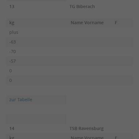
13
TG Biberach
kg
Name Vorname
F
plus
-63
-70
-57
0
0
zur Tabelle
14
TSB Ravensburg
kg
Name Vorname
F