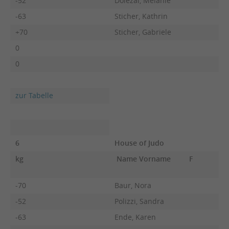
-52
Dolezal, Melanie
-63
Sticher, Kathrin
+70
Sticher, Gabriele
0
0
zur Tabelle
6
House of Judo
kg
Name Vorname
F
-70
Baur, Nora
-52
Polizzi, Sandra
-63
Ende, Karen