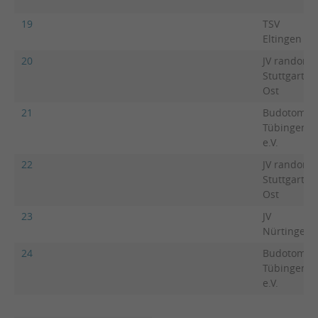
19
TSV
Eltingen
20
JV randori
Stuttgart-
Ost
21
Budotomo
Tübingen
e.V.
22
JV randori
Stuttgart-
Ost
23
JV
Nürtingen
24
Budotomo
Tübingen
e.V.