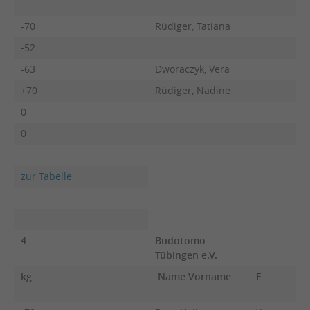
-70
Rüdiger, Tatiana
-52
-63
Dworaczyk, Vera
+70
Rüdiger, Nadine
0
0
zur Tabelle
4
Budotomo
Tübingen e.V.
kg
Name Vorname
F