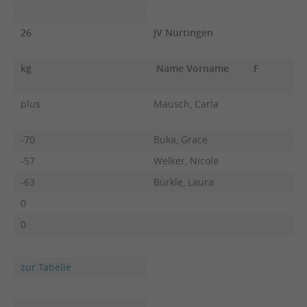
26
JV Nürtingen
kg
Name Vorname
F
plus
Mausch, Carla
-70
Buka, Grace
-57
Welker, Nicole
-63
Bürkle, Laura
0
0
zur Tabelle