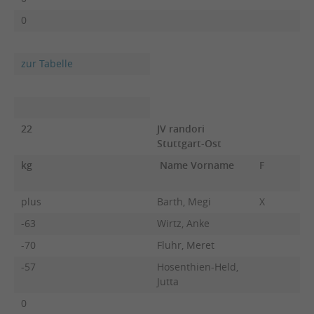
0
zur Tabelle
22
JV randori
Stuttgart-Ost
kg
Name Vorname
F
plus
Barth, Megi
X
-63
Wirtz, Anke
-70
Fluhr, Meret
-57
Hosenthien-Held,
Jutta
0