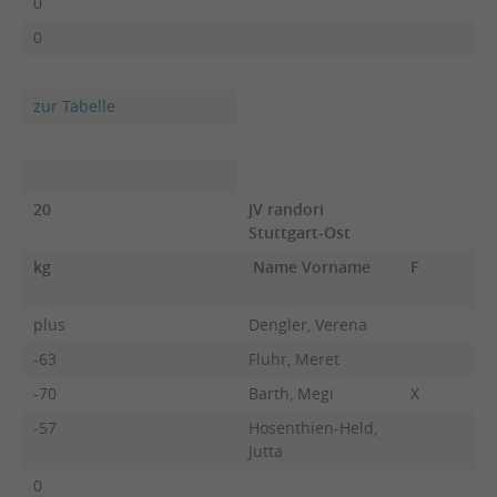
0
0
zur Tabelle
20
JV randori
Stuttgart-Ost
kg
Name Vorname
F
plus
Dengler, Verena
-63
Fluhr, Meret
-70
Barth, Megi
X
-57
Hosenthien-Held,
Jutta
0