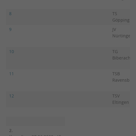
8
TS
Göppingen
9
JV
Nürtingen
10
TG
Biberach
11
TSB
Ravensbur
12
TSV
Eltingen
2.