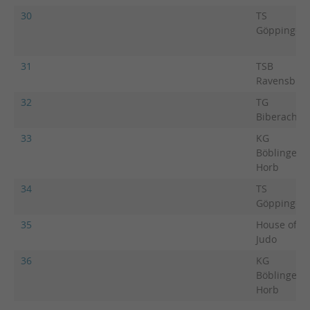
30
TS
Göppingen
31
TSB
Ravensbur
32
TG
Biberach
33
KG
Böblingen-
Horb
34
TS
Göppingen
35
House of
Judo
36
KG
Böblingen-
Horb