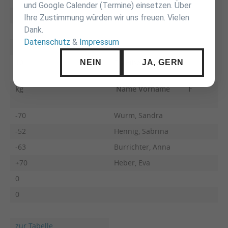
und Google Calender (Termine) einsetzen. Über
zur Tabelle
Ihre Zustimmung würden wir uns freuen. Vielen
Dank.
Datenschutz
&
Impressum
NEIN
JA, GERN
10
TG Biberach
kg
Name Vorname
F
-70
Wurm, Sandra
-52
Hennig, Sabrina
-63
Burrichter, Anna
+70
Heber, Eva
0
0
zur Tabelle