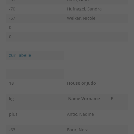
-70
Hufnagel, Sandra
-57
Welker, Nicole
0
0
zur Tabelle
18
House of Judo
kg
Name Vorname
F
plus
Antic, Nadine
-63
Baur, Nora