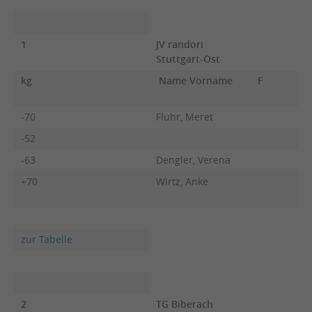
1
JV randori
Stuttgart-Ost
kg
Name Vorname
F
-70
Fluhr, Meret
-52
-63
Dengler, Verena
+70
Wirtz, Anke
zur Tabelle
2
TG Biberach