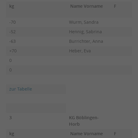
kg
Name Vorname
F
-70
Wurm, Sandra
-52
Hennig, Sabrina
-63
Burrichter, Anna
+70
Heber, Eva
0
0
zur Tabelle
3
KG Böblingen-
Horb
kg
Name Vorname
F