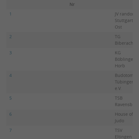
Nr
1
JV randori
Stuttgart-
Ost
2
TG
Biberach
3
KG
Böblingen-
Horb
4
Budotomo
Tübingen
e.V.
5
TSB
Ravensbur
6
House of
Judo
7
TSV
Eltingen