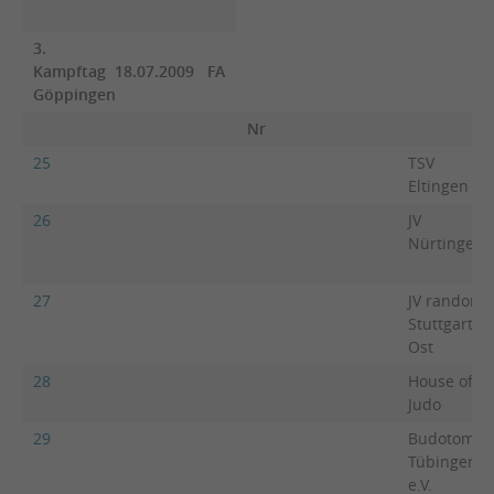
3.
Kampftag 18.07.2009 FA
Göppingen
Nr
25
TSV
Eltingen
26
JV
Nürtingen
27
JV randori
Stuttgart-
Ost
28
House of
Judo
29
Budotomo
Tübingen
e.V.