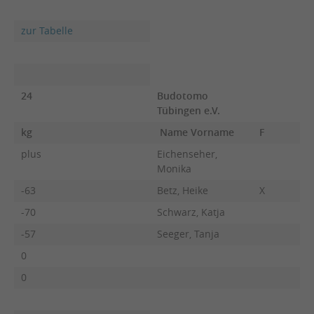
zur Tabelle
24
Budotomo
Tübingen e.V.
kg
Name Vorname
F
plus
Eichenseher,
Monika
-63
Betz, Heike
X
-70
Schwarz, Katja
-57
Seeger, Tanja
0
0