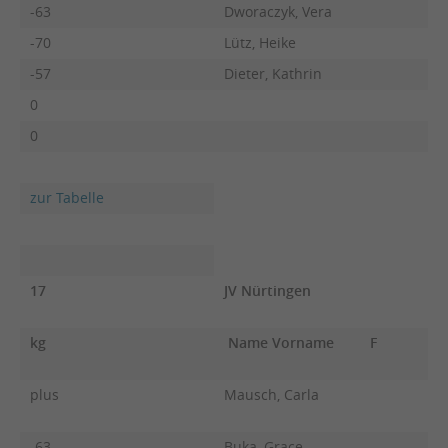
-63
Dworaczyk, Vera
-70
Lütz, Heike
-57
Dieter, Kathrin
0
0
zur Tabelle
17
JV Nürtingen
kg
Name Vorname
F
plus
Mausch, Carla
-63
Buka, Grace