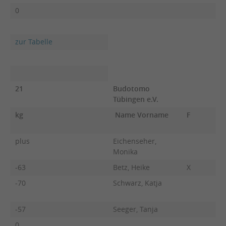
0
zur Tabelle
21
Budotomo
Tübingen e.V.
kg
Name Vorname
F
plus
Eichenseher,
Monika
-63
Betz, Heike
X
-70
Schwarz, Katja
-57
Seeger, Tanja
0