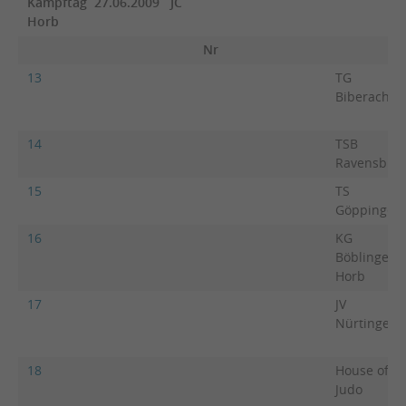
Kampftag 27.06.2009 JC
Horb
Nr
13
TG
Biberach
14
TSB
Ravensbur
15
TS
Göppingen
16
KG
Böblingen-
Horb
17
JV
Nürtingen
18
House of
Judo