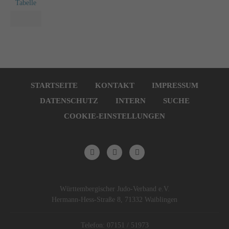
Tabelle
Navigation
überspringen
STARTSEITE
KONTAKT
IMPRESSUM
DATENSCHUTZ
INTERN
SUCHE
COOKIE-EINSTELLUNGEN
Württembergischer Judo-Verband e.V.
Hermann-Hess-Straße 8, 71332 Waiblingen
Telefon: 07151 / 51973