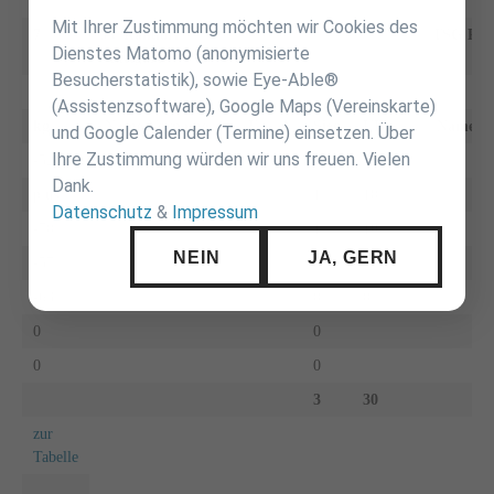
Mit Ihrer Zustimmung möchten wir Cookies des
7
JV Randori
TSG Reut
Dienstes Matomo (anonymisierte
Stuttgart
Besucherstatistik), sowie Eye-Able®
(Assistenzsoftware), Google Maps (Vereinskarte)
kg
Name Vorname
F
A
Sieg
UB
Name 
und Google Calender (Termine) einsetzen. Über
Ihre Zustimmung würden wir uns freuen. Vielen
-52
1
10
Dank.
plus
1
10
Datenschutz
&
Impressum
-70
1
10
NEIN
JA, GERN
-57
0
-63
0
0
0
0
0
0
3
30
zur
Tabelle