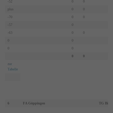
-52
0
0
plus
0
0
-70
0
0
-57
0
-63
0
0
0
0
0
0
0
0
zur
Tabelle
6
FA Göppingen
TG Bibe