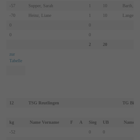
-57
Supper, Sarah
1
10
Barth, Me
-70
Heinz, Liane
1
10
Langer, K
0
0
0
0
2
20
zur
Tabelle
12
TSG Reutlingen
TG Bibe
kg
Name Vorname
F
A
Sieg
UB
Name 
-52
0
0