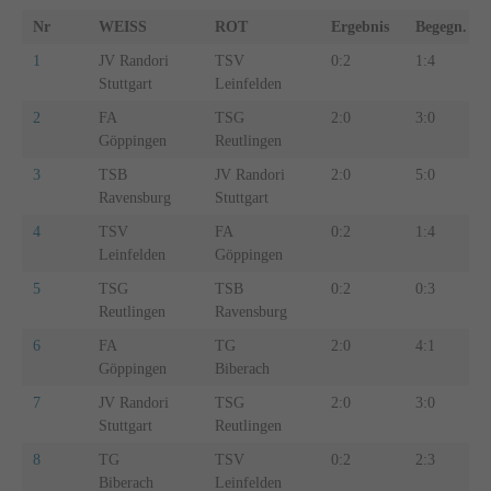
Nr
WEISS
ROT
Ergebnis
Begegn.
1
JV Randori
TSV
0:2
1:4
Stuttgart
Leinfelden
2
FA
TSG
2:0
3:0
Göppingen
Reutlingen
3
TSB
JV Randori
2:0
5:0
Ravensburg
Stuttgart
4
TSV
FA
0:2
1:4
Leinfelden
Göppingen
5
TSG
TSB
0:2
0:3
Reutlingen
Ravensburg
6
FA
TG
2:0
4:1
Göppingen
Biberach
7
JV Randori
TSG
2:0
3:0
Stuttgart
Reutlingen
8
TG
TSV
0:2
2:3
Biberach
Leinfelden