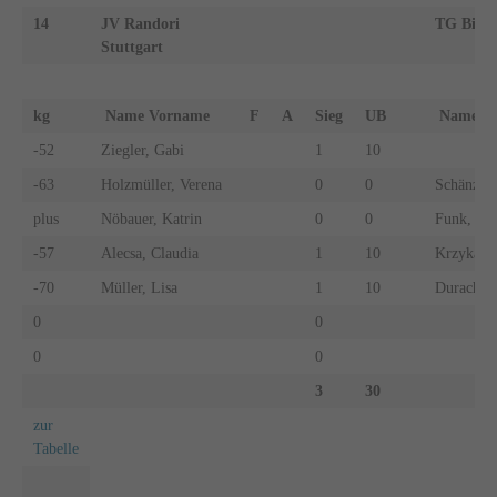
14
JV Randori
TG Bibe
Stuttgart
kg
Name Vorname
F
A
Sieg
UB
Name 
-52
Ziegler, Gabi
1
10
-63
Holzmüller, Verena
0
0
Schänzle,
plus
Nöbauer, Katrin
0
0
Funk, An
-57
Alecsa, Claudia
1
10
Krzykalla,
-70
Müller, Lisa
1
10
Durach, C
0
0
0
0
3
30
zur
Tabelle