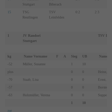
Stuttgart
Biberach
15
TSG
TSV
0:2
2:3
Reutlingen
Leinfelden
1
JV Randori
TSV Lein
Stuttgart
kg
Name Vorname
F
A
Sieg
UB
Name 
-52
Müller, Susanne
1
10
plus
0
0
Heinz, Li
-70
Staab, Lisa
0
0
Ernst, An
-57
0
0
Borsten, 
-63
Holzmüller, Verena
0
0
Supper, S
1
10
zur