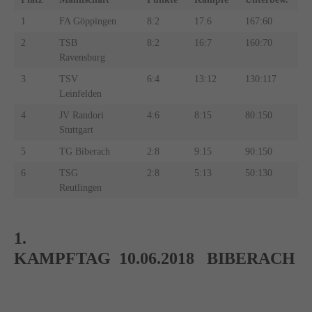
1
FA Göppingen
8:2
17:6
167:60
2
TSB
8:2
16:7
160:70
Ravensburg
3
TSV
6:4
13:12
130:117
Leinfelden
4
JV Randori
4:6
8:15
80:150
Stuttgart
5
TG Biberach
2:8
9:15
90:150
6
TSG
2:8
5:13
50:130
Reutlingen
1.
KAMPFTAG 10.06.2018 BIBERACH