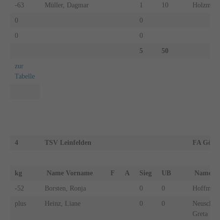
-63
Müller, Dagmar
1
10
Holzmülle
0
0
0
0
5
50
zur
Tabelle
4
TSV Leinfelden
FA Göpp
kg
Name Vorname
F
A
Sieg
UB
Name 
-52
Borsten, Ronja
0
0
Hoffmann
plus
Heinz, Liane
0
0
Neuschwa
Greta