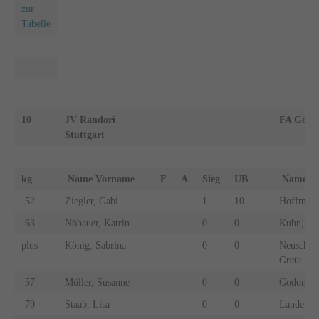
zur
Tabelle
10
JV Randori
FA Göpp
Stuttgart
kg
Name Vorname
F
A
Sieg
UB
Name 
-52
Ziegler, Gabi
1
10
Hoffmann
-63
Nöbauer, Katrin
0
0
Kuhn, Cl
plus
König, Sabrina
0
0
Neuschwa
Greta
-57
Müller, Susanne
0
0
Godon, Ja
-70
Staab, Lisa
0
0
Lander, N