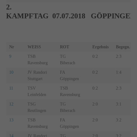
2.
KAMPFTAG 07.07.2018 GÖPPINGEN
Nr
WEISS
ROT
Ergebnis
Begegn.
9
TSB
TG
0:2
2:3
Ravensburg
Biberach
10
JV Randori
FA
0:2
1:4
Stuttgart
Göppingen
11
TSV
TSB
0:2
2:3
Leinfelden
Ravensburg
12
TSG
TG
2:0
3:1
Reutlingen
Biberach
13
TSB
FA
2:0
3:2
Ravensburg
Göppingen
14
JV Randori
TG
2:0
3:2