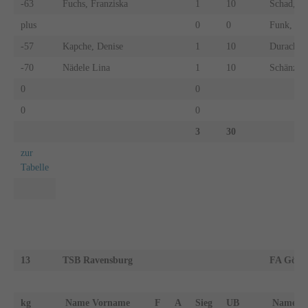
-63
Fuchs, Franziska
1
10
Schad, Ju
plus
0
0
Funk, An
-57
Kapche, Denise
1
10
Durach, C
-70
Nädele Lina
1
10
Schänzle,
0
0
0
0
3
30
zur
Tabelle
13
TSB Ravensburg
FA Göpp
kg
Name Vorname
F
A
Sieg
UB
Name 