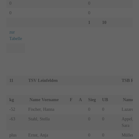
0
0
0
0
1
10
zur
Tabelle
11
TSV Leinfelden
TSB Rav
kg
Name Vorname
F
A
Sieg
UB
Name 
-52
Fischer, Hanna
0
0
Lazareva,
-63
Stahl, Stella
0
0
Appel, Na
Sara
plus
Ernst, Anja
0
0
Müller, Je