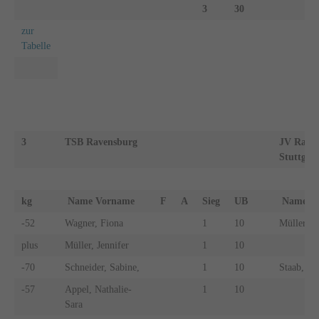
3
30
zur
Tabelle
3
TSB Ravensburg
JV Rand
Stuttgart
kg
Name Vorname
F
A
Sieg
UB
Name 
-52
Wagner, Fiona
1
10
Müller, S
plus
Müller, Jennifer
1
10
-70
Schneider, Sabine,
1
10
Staab, Li
-57
Appel, Nathalie-
1
10
Sara