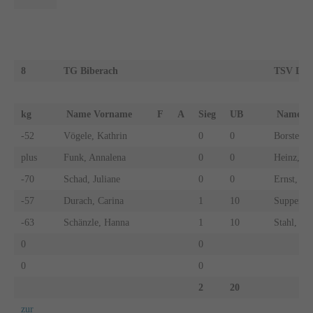
8
TG Biberach
TSV Lein
kg
Name Vorname
F
A
Sieg
UB
Name 
-52
Vögele, Kathrin
0
0
Borsten, 
plus
Funk, Annalena
0
0
Heinz, Li
-70
Schad, Juliane
0
0
Ernst, An
-57
Durach, Carina
1
10
Supper, S
-63
Schänzle, Hanna
1
10
Stahl, Ste
0
0
0
0
2
20
zur