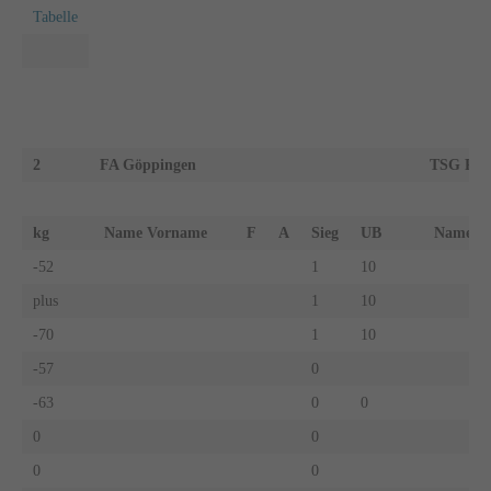
Tabelle
2
FA Göppingen
TSG Reut
kg
Name Vorname
F
A
Sieg
UB
Name 
-52
1
10
plus
1
10
-70
1
10
-57
0
-63
0
0
0
0
0
0