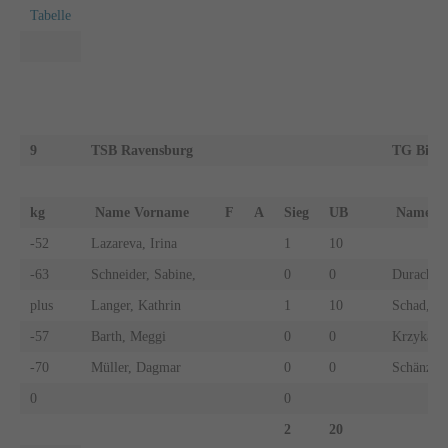
Tabelle
9
TSB Ravensburg
TG Bibe
kg
Name Vorname
F
A
Sieg
UB
Name 
-52
Lazareva, Irina
1
10
-63
Schneider, Sabine,
0
0
Durach, C
plus
Langer, Kathrin
1
10
Schad, Ju
-57
Barth, Meggi
0
0
Krzykalla,
-70
Müller, Dagmar
0
0
Schänzle,
0
0
2
20