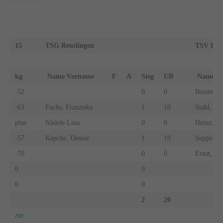
15
TSG Reutlingen
TSV Lein
kg
Name Vorname
F
A
Sieg
UB
Name 
-52
0
0
Borsten, 
-63
Fuchs, Franziska
1
10
Stahl, Ste
plus
Nädele Lina
0
0
Heinz, Li
-57
Kapche, Denise
1
10
Supper, S
-70
0
0
Ernst, An
0
0
0
0
2
20
zur