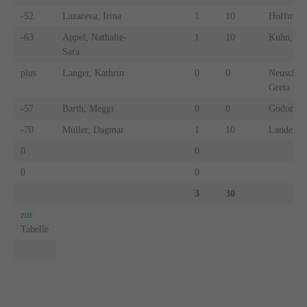
-52
Lazareva, Irina
1
10
Hoffmann
-63
Appel, Nathalie-
1
10
Kuhn, Cl
Sara
plus
Langer, Kathrin
0
0
Neuschwa
Greta
-57
Barth, Meggi
0
0
Godon, Ja
-70
Müller, Dagmar
1
10
Lander, N
0
0
0
0
3
30
zur
Tabelle