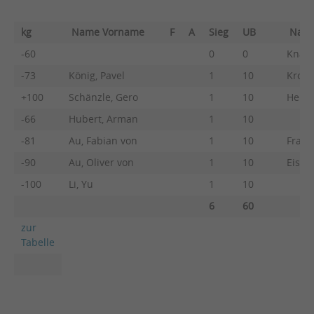
kg
Name Vorname
F
A
Sieg
UB
Nam
-60
0
0
Knaup
-73
König, Pavel
1
10
Krohn
+100
Schänzle, Gero
1
10
Henni
-66
Hubert, Arman
1
10
-81
Au, Fabian von
1
10
Franz
-90
Au, Oliver von
1
10
Eisel
-100
Li, Yu
1
10
6
60
zur
Tabelle