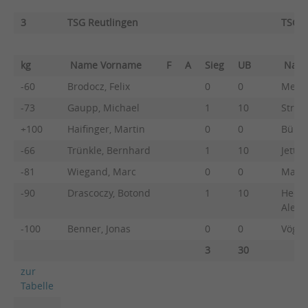
3
TSG Reutlingen
TSG B
kg
Name Vorname
F
A
Sieg
UB
Nam
-60
Brodocz, Felix
0
0
Meixn
-73
Gaupp, Michael
1
10
Strob
+100
Haifinger, Martin
0
0
Bühle
-66
Trünkle, Bernhard
1
10
Jetter
-81
Wiegand, Marc
0
0
Majer
-90
Drascoczy, Botond
1
10
Heck
Alexa
-100
Benner, Jonas
0
0
Vögel
3
30
zur
Tabelle