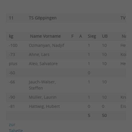
11
TS Göppingen
TV Uh
kg
Name Vorname
F
A
Sieg
UB
Nam
-100
Ozmanyan, Nadjif
1
10
Henni
-73
Ahne, Lars
1
10
Koidi
plus
Aleo, Salvatore
1
10
Henni
-60
0
-66
Jauch-Walser,
1
10
Steffen
-90
Müller, Laurin
1
10
Krohn
-81
Hattwig, Hubert
0
0
Eisel
5
50
zur
Tabelle