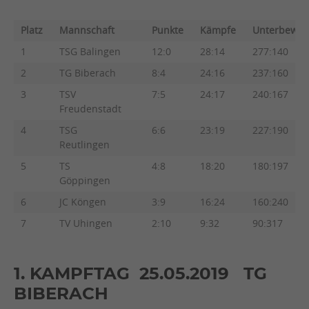
TABELLE
Platz
Mannschaft
Punkte
Kämpfe
Unterbew.
1
TSG Balingen
12:0
28:14
277:140
2
TG Biberach
8:4
24:16
237:160
3
TSV
7:5
24:17
240:167
Freudenstadt
4
TSG
6:6
23:19
227:190
Reutlingen
5
TS
4:8
18:20
180:197
Göppingen
6
JC Köngen
3:9
16:24
160:240
7
TV Uhingen
2:10
9:32
90:317
1. KAMPFTAG 25.05.2019 TG
BIBERACH