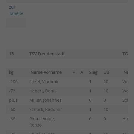
zur
Tabelle
13
TSV Freudenstadt
TG Bi
kg
Name Vorname
F
A
Sieg
UB
Nam
-100
Frikel, Vladimir
1
10
Wölfl
-73
Hebert, Denis
1
10
Welzm
plus
Miller, Johannes
0
0
Schän
-60
Schöck, Radomir
1
10
-66
Pintos Volpe,
0
0
Huber
Renzo