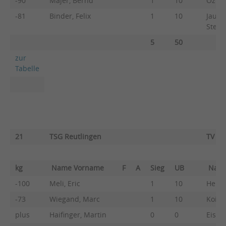
-90
Majer, Bernd
1
10
Ozman
-81
Binder, Felix
1
10
Jauch
Steff
5
50
zur
Tabelle
21
TSG Reutlingen
TV Uh
kg
Name Vorname
F
A
Sieg
UB
Nam
-100
Meli, Eric
1
10
Henni
-73
Wiegand, Marc
1
10
Koidi
plus
Haifinger, Martin
0
0
Eisel