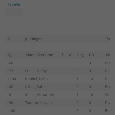
Tabelle
5
JC Köngen
TSG R
kg
Name Vorname
F
A
Sieg
UB
Nam
-60
0
0
Brodoc
-73
Freisem, Kay
0
0
Gaupp
+100
Knobel, Niklas
1
10
Haifi
-66
Akbar, Sahel
0
0
Brodo
-81
Miller, Alexander
1
10
Wiega
-90
Todorov, Kolyan
0
0
Drasc
-100
0
0
Benne