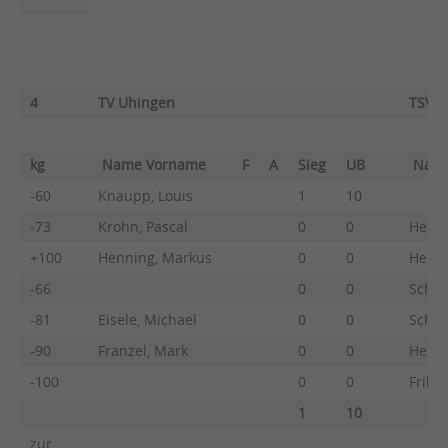
4
TV Uhingen
TSV F
kg
Name Vorname
F
A
Sieg
UB
Nam
-60
Knaupp, Louis
1
10
-73
Krohn, Pascal
0
0
Heber
+100
Henning, Markus
0
0
Heber
-66
0
0
Schöc
-81
Eisele, Michael
0
0
Schne
-90
Franzel, Mark
0
0
Heber
-100
0
0
Frikel
1
10
zur