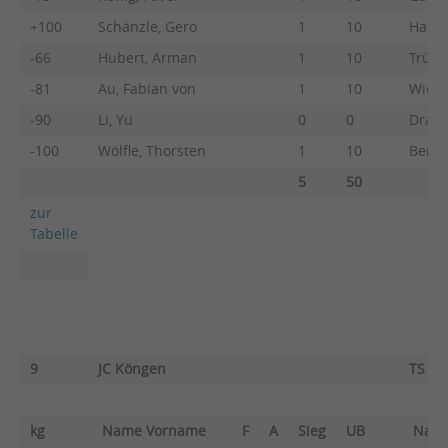
+100
Schänzle, Gero
1
10
Haifi
-66
Hubert, Arman
1
10
Trünk
-81
Au, Fabian von
1
10
Wiega
-90
Li, Yu
0
0
Drasc
-100
Wölfle, Thorsten
1
10
Benne
5
50
zur
Tabelle
9
JC Köngen
TS Gö
kg
Name Vorname
F
A
Sieg
UB
Nam