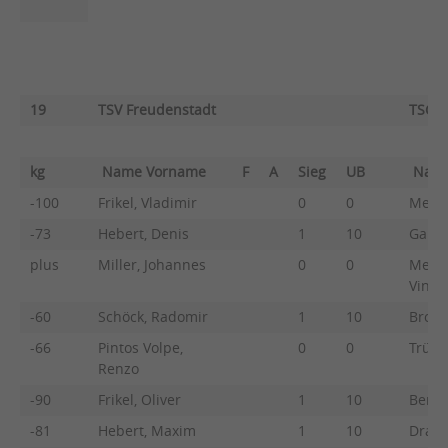
19
TSV Freudenstadt
TSG R
kg
Name Vorname
F
A
Sieg
UB
Nam
-100
Frikel, Vladimir
0
0
Meli, 
-73
Hebert, Denis
1
10
Gaupp
plus
Miller, Johannes
0
0
Mehr
Vince
-60
Schöck, Radomir
1
10
Brodoc
-66
Pintos Volpe,
0
0
Trünk
Renzo
-90
Frikel, Oliver
1
10
Benne
-81
Hebert, Maxim
1
10
Drasc