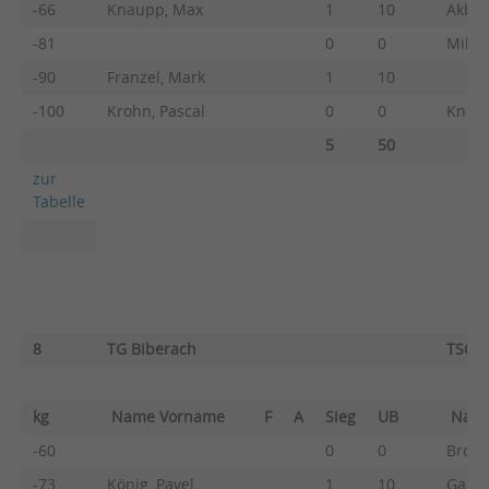
-66
Knaupp, Max
1
10
Akbar
-81
0
0
Mille
-90
Franzel, Mark
1
10
-100
Krohn, Pascal
0
0
Knobe
5
50
zur
Tabelle
8
TG Biberach
TSG R
kg
Name Vorname
F
A
Sieg
UB
Nam
-60
0
0
Brodo
-73
König, Pavel
1
10
Gaupp