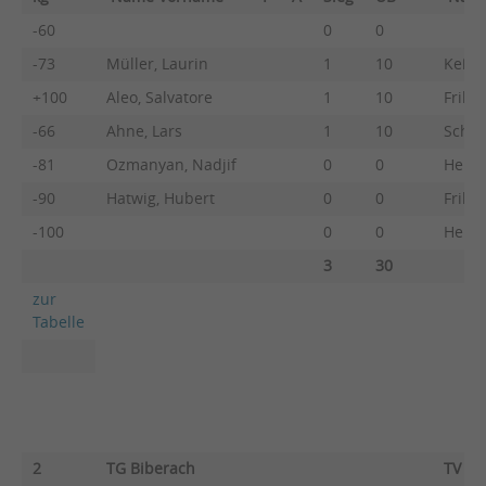
-60
0
0
-73
Müller, Laurin
1
10
Keßle
+100
Aleo, Salvatore
1
10
Frike
-66
Ahne, Lars
1
10
Schöc
-81
Ozmanyan, Nadjif
0
0
Heber
-90
Hatwig, Hubert
0
0
Frikel
-100
0
0
Heber
3
30
zur
Tabelle
2
TG Biberach
TV Uh