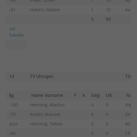
-90
Frikel, Oliver
1
10
Au, F
-81
Hebert, Maxim
1
10
Au, O
5
50
zur
Tabelle
14
TV Uhingen
TSG B
kg
Name Vorname
F
A
Sieg
UB
Nam
-100
Henning, Markus
0
0
Vögel
-73
Koidis, Manuel
0
0
Strob
plus
Henning, Tobias
0
0
Bühle
-60
0
0
Chept