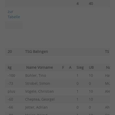
4
40
zur
Tabelle
20
TSG Balingen
TS Gö
kg
Name Vorname
F
A
Sieg
UB
Nam
-100
Bühler, Tino
1
10
Hattw
-73
Strobel, Simon
0
0
Mülle
plus
Vögele, Christian
1
10
Aleo, 
-60
Cheptea, Georgel
1
10
-66
Jetter, Adrian
0
0
Ahne,