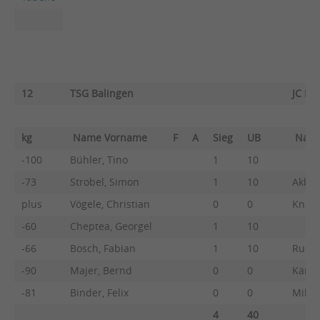
12
TSG Balingen
JC Kö
kg
Name Vorname
F
A
Sieg
UB
Nam
-100
Bühler, Tino
1
10
-73
Strobel, Simon
1
10
Akbar
plus
Vögele, Christian
0
0
Knobe
-60
Cheptea, Georgel
1
10
-66
Bosch, Fabian
1
10
Russo
-90
Majer, Bernd
0
0
Kämpf
-81
Binder, Felix
0
0
Mille
4
40