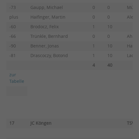
-73
Gaupp, Michael
0
0
Mülle
plus
Haifinger, Martin
0
0
Aleo, 
-60
Brodocz, Felix
1
10
-66
Trünkle, Bernhard
0
0
Ahne,
-90
Benner, Jonas
1
10
Hattw
-81
Drascoczy, Botond
1
10
Lade,
4
40
zur
Tabelle
17
JC Köngen
TSV F