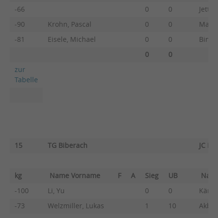
-66
0
0
Jetter
-90
Krohn, Pascal
0
0
Majer
-81
Eisele, Michael
0
0
Binder
0
0
zur
Tabelle
15
TG Biberach
JC Kö
kg
Name Vorname
F
A
Sieg
UB
Nam
-100
Li, Yu
0
0
Kämpf
-73
Welzmiller, Lukas
1
10
Akbar