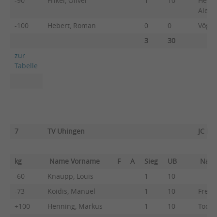
-90
Frikel, Oliver
1
10
Heck
Alexa
-100
Hebert, Roman
0
0
Vögel
3
30
zur
Tabelle
7
TV Uhingen
JC Kö
kg
Name Vorname
F
A
Sieg
UB
Nam
-60
Knaupp, Louis
1
10
-73
Koidis, Manuel
1
10
Freis
+100
Henning, Markus
1
10
Todor