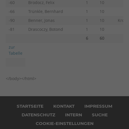
-60
Brodocz, Felix
1
10
-66
Trünkle, Bernhard
1
10
-90
Benner, Jonas
1
10
Krohn
-81
Drascoczy, Botond
1
10
6
60
zur
Tabelle
</body></html>
Navigation
überspringen
STARTSEITE
KONTAKT
IMPRESSUM
DATENSCHUTZ
INTERN
SUCHE
COOKIE-EINSTELLUNGEN