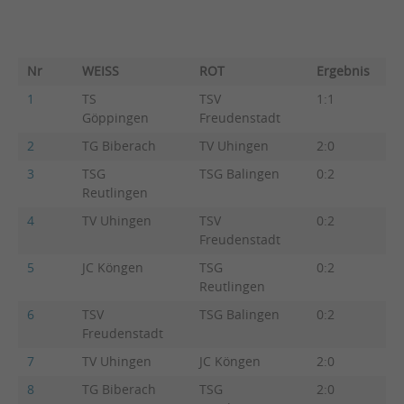
Nr
WEISS
ROT
Ergebnis
B
1
TS
TSV
1:1
3:
Göppingen
Freudenstadt
2
TG Biberach
TV Uhingen
2:0
6:
3
TSG
TSG Balingen
0:2
3:
Reutlingen
4
TV Uhingen
TSV
0:2
1:
Freudenstadt
5
JC Köngen
TSG
0:2
2:
Reutlingen
6
TSV
TSG Balingen
0:2
3:
Freudenstadt
7
TV Uhingen
JC Köngen
2:0
5:
8
TG Biberach
TSG
2:0
5: