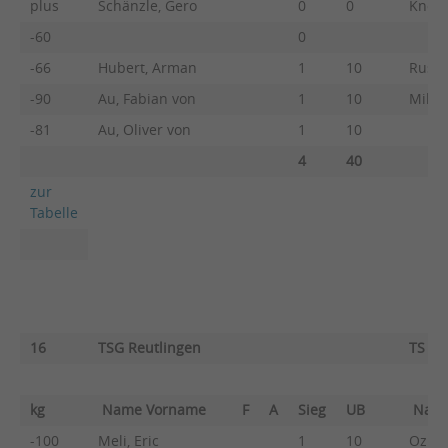
plus
Schänzle, Gero
0
0
Knobe
-60
0
-66
Hubert, Arman
1
10
Russo
-90
Au, Fabian von
1
10
Mille
-81
Au, Oliver von
1
10
4
40
zur
Tabelle
16
TSG Reutlingen
TS Gö
kg
Name Vorname
F
A
Sieg
UB
Nam
-100
Meli, Eric
1
10
Ozman