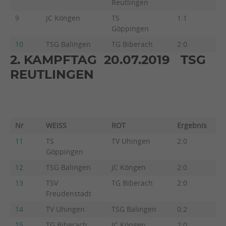
Reutlingen
9
JC Köngen
TS
1:1
3:
Göppingen
10
TSG Balingen
TG Biberach
2:0
4:
2. KAMPFTAG 20.07.2019 TSG
REUTLINGEN
Nr
WEISS
ROT
Ergebnis
B
11
TS
TV Uhingen
2:0
5:
Göppingen
12
TSG Balingen
JC Köngen
2:0
4:
13
TSV
TG Biberach
2:0
5:
Freudenstadt
14
TV Uhingen
TSG Balingen
0:2
0:
15
TG Biberach
JC Köngen
2:0
4: