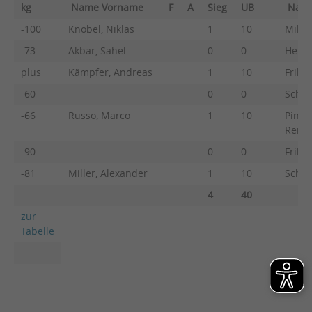
kg
Name Vorname
F
A
Sieg
UB
Nam
-100
Knobel, Niklas
1
10
Mille
-73
Akbar, Sahel
0
0
Heber
plus
Kämpfer, Andreas
1
10
Frikel
-60
0
0
Schöc
-66
Russo, Marco
1
10
Pintos
Renz
-90
0
0
Frikel
-81
Miller, Alexander
1
10
Schne
4
40
zur
Tabelle