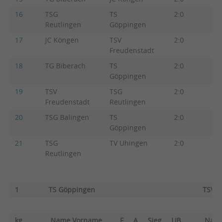
16
TSG
TS
2:0
4:
Reutlingen
Göppingen
17
JC Köngen
TSV
2:0
4:
Freudenstadt
18
TG Biberach
TS
2:0
4:
Göppingen
19
TSV
TSG
2:0
4:
Freudenstadt
Reutlingen
20
TSG Balingen
TS
2:0
5:
Göppingen
21
TSG
TV Uhingen
2:0
6:
Reutlingen
1
TS Göppingen
TSV F
kg
Name Vorname
F
A
Sieg
UB
Nam