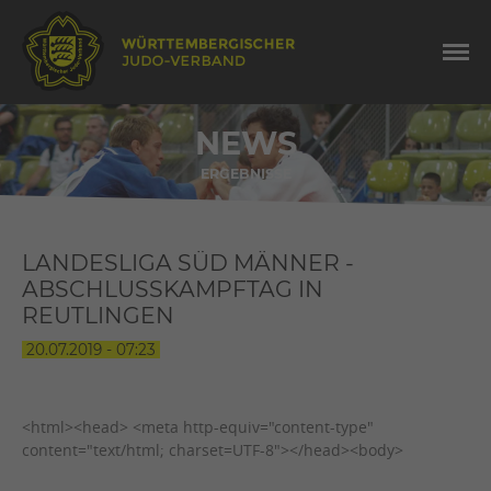
NEWS
ERGEBNISSE
LANDESLIGA SÜD MÄNNER -
ABSCHLUSSKAMPFTAG IN
REUTLINGEN
20.07.2019 - 07:23
<html><head> <meta http-equiv="content-type"
content="text/html; charset=UTF-8"></head><body>