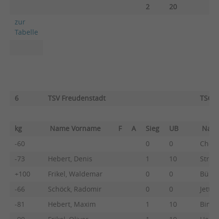
2
20
zur
Tabelle
6
TSV Freudenstadt
TSG B
kg
Name Vorname
F
A
Sieg
UB
Nam
-60
0
0
Chept
-73
Hebert, Denis
1
10
Strob
+100
Frikel, Waldemar
0
0
Bühle
-66
Schöck, Radomir
0
0
Jetter
-81
Hebert, Maxim
1
10
Binder