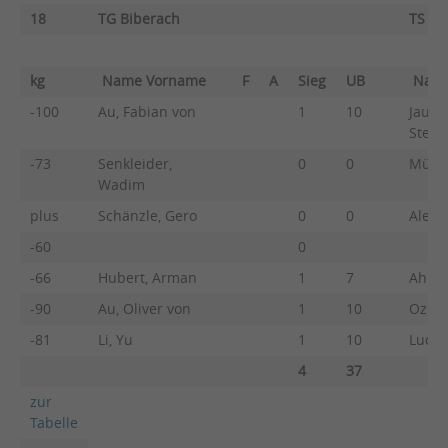
18
TG Biberach
TS Gö
kg
Name Vorname
F
A
Sieg
UB
Nam
-100
Au, Fabian von
1
10
Jauch
Steff
-73
Senkleider,
0
0
Mülle
Wadim
plus
Schänzle, Gero
0
0
Aleo, 
-60
0
-66
Hubert, Arman
1
7
Ahne,
-90
Au, Oliver von
1
10
Ozman
-81
Li, Yu
1
10
Lude,
4
37
zur
Tabelle