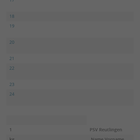
18
TV
19
H
S
20
P
Re
21
JC
22
P
Re
23
T
24
JC
1
PSV Reutlingen
kg
Name Vorname
F