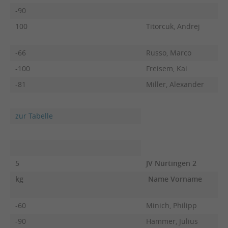
-90
100
Titorcuk, Andrej
-66
Russo, Marco
-100
Freisem, Kai
-81
Miller, Alexander
zur Tabelle
5
JV Nürtingen 2
kg
Name Vorname
F
-60
Minich, Philipp
-90
Hammer, Julius