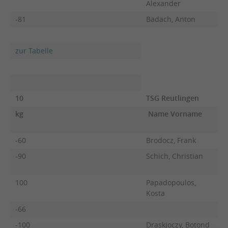
Alexander
-81
Badach, Anton
zur Tabelle
10
TSG Reutlingen
kg
Name Vorname
F
-60
Brodocz, Frank
-90
Schich, Christian
100
Papadopoulos,
Kosta
-66
-100
Draskjoczy, Botond