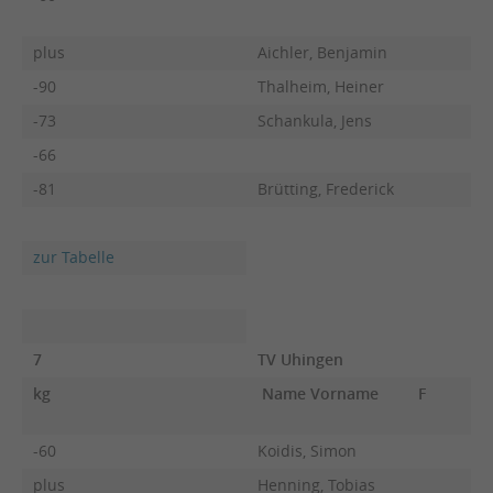
plus
Aichler, Benjamin
-90
Thalheim, Heiner
-73
Schankula, Jens
-66
-81
Brütting, Frederick
zur Tabelle
7
TV Uhingen
kg
Name Vorname
F
-60
Koidis, Simon
plus
Henning, Tobias