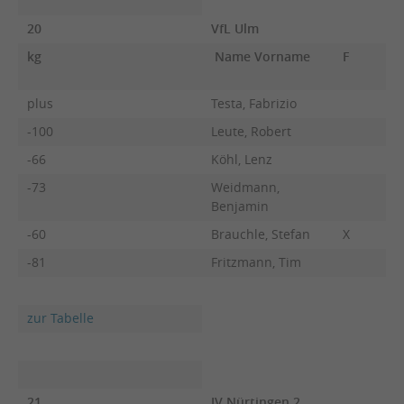
20
VfL Ulm
kg
Name Vorname
F
plus
Testa, Fabrizio
-100
Leute, Robert
-66
Köhl, Lenz
-73
Weidmann,
Benjamin
-60
Brauchle, Stefan
X
-81
Fritzmann, Tim
zur Tabelle
21
JV Nürtingen 2