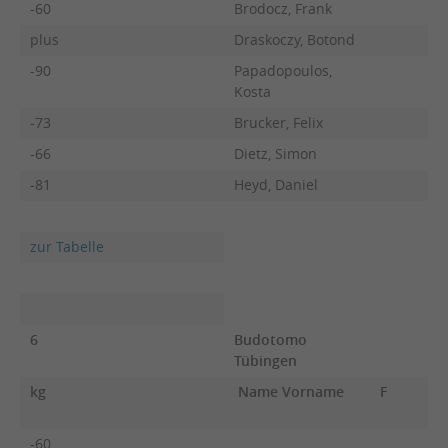
-60
Brodocz, Frank
plus
Draskoczy, Botond
-90
Papadopoulos,
Kosta
-73
Brucker, Felix
-66
Dietz, Simon
-81
Heyd, Daniel
zur Tabelle
6
Budotomo
Tübingen
kg
Name Vorname
F
-60