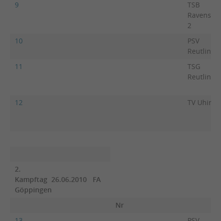
9
TSB
Ravensbu
2
10
PSV
Reutlinge
11
TSG
Reutlinge
12
TV Uhing
2.
Kampftag 26.06.2010 FA
Göppingen
Nr
13
PSV