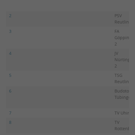
2
PSV
Reutlinge
3
FA
Göppinge
2
4
JV
Nürtinge
2
5
TSG
Reutlinge
6
Budotom
Tübingen
7
TV Uhing
8
TV
Rottenbur