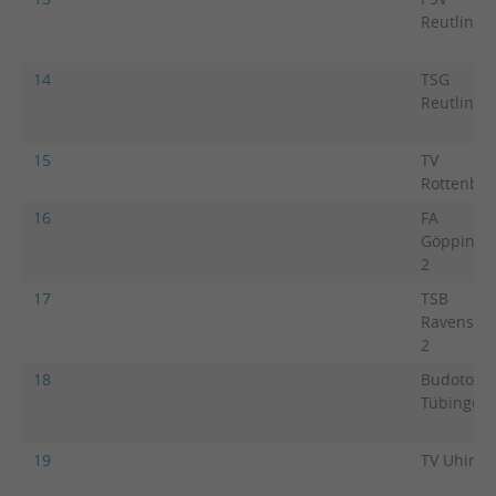
Reutlinge
14
TSG
Reutlinge
15
TV
Rottenbur
16
FA
Göppinge
2
17
TSB
Ravensbu
2
18
Budotom
Tübingen
19
TV Uhing