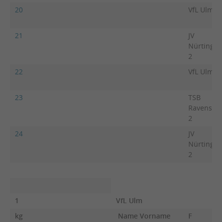
20
VfL Ulm
21
JV
Nürtinge
2
22
VfL Ulm
23
TSB
Ravensbu
2
24
JV
Nürtinge
2
1
VfL Ulm
kg
Name Vorname
F