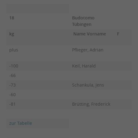
18
Budotomo
Tübingen
kg
Name Vorname
F
plus
Pflieger, Adrian
-100
Keil, Harald
-66
-73
Schankula, Jens
-60
-81
Brütting, Frederick
zur Tabelle