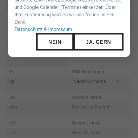
und Google Calender (Termine) einsetzen. Über
-66
Bosse, Sebastian
Ihre Zustimmung würden wir uns freuen. Vielen
Dank.
-81
Mörike, Johannes
Datenschutz
&
Impressum
NEIN
JA, GERN
zur Tabelle
11
TSG Reutlingen
kg
Name Vorname
F
-60
Brodocz, Frank
plus
Draskoczy, Botond
-90
Benner, Jonas
-73
Heinritz, Jonas