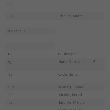
-66
-81
Schmidt, Andre
zur Tabelle
12
TV Uhingen
kg
Name Vorname
F
-60
Koidis, Simon
plus
Henning, Tobias
-90
Leichtle, Bernd
-73
Huschka, Marcio
-66
Koidis, Manuel