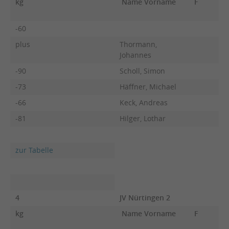
kg
Name Vorname
F
-60
plus
Thormann,
Johannes
-90
Scholl, Simon
-73
Häffner, Michael
-66
Keck, Andreas
-81
Hilger, Lothar
zur Tabelle
4
JV Nürtingen 2
kg
Name Vorname
F