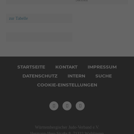
zur Tabelle
Navigation
überspringen
STARTSEITE
KONTAKT
IMPRESSUM
DATENSCHUTZ
INTERN
SUCHE
COOKIE-EINSTELLUNGEN
Württembergischer Judo-Verband e.V.
Hermann-Hess-Straße 8, 71332 Waiblingen