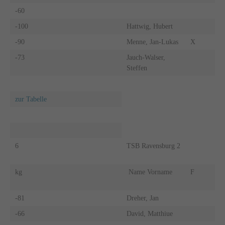
-60
-100
Hattwig, Hubert
-90
Menne, Jan-Lukas
X
-73
Jauch-Walser,
Steffen
zur Tabelle
6
TSB Ravensburg 2
kg
Name Vorname
F
-81
Dreher, Jan
-66
David, Matthiue