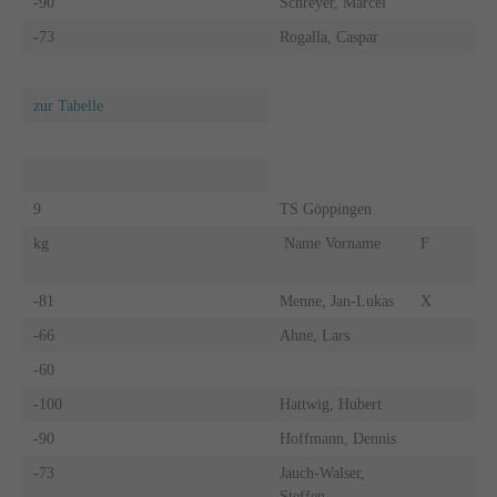
-90
Schreyer, Marcel
-73
Rogalla, Caspar
zur Tabelle
9
TS Göppingen
kg
Name Vorname
F
-81
Menne, Jan-Lukas
X
-66
Ahne, Lars
-60
-100
Hattwig, Hubert
-90
Hoffmann, Dennis
-73
Jauch-Walser,
Steffen