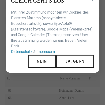
GLEICH GEHT'S LOS!
überspringen
-66
Sann, Dominik
Mit Ihrer Zustimmung möchten wir Cookies des
-60
Anderie, Marcel
Dienstes Matomo (anonymisierte
-100
Benner, Jonas
Besucherstatistik), sowie Eye-Able®
-90
Draskoczy, Botond
(Assistenzsoftware), Google Maps (Vereinskarte)
und Google Calender (Termine) einsetzen. Über
-73
Wiegand, Marc
Ihre Zustimmung würden wir uns freuen. Vielen
Dank.
zur Tabelle
Datenschutz
&
Impressum
NEIN
JA, GERN
5
TS Göppingen
kg
Name Vorname
F
-81
Hoffmann, Dennis
-66
Ahne, Lars