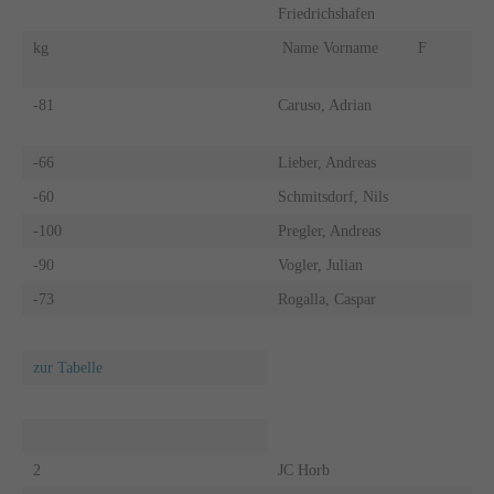
Friedrichshafen
kg
Name Vorname
F
-81
Caruso, Adrian
-66
Lieber, Andreas
-60
Schmitsdorf, Nils
-100
Pregler, Andreas
-90
Vogler, Julian
-73
Rogalla, Caspar
zur Tabelle
2
JC Horb