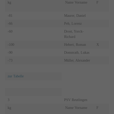
kg
Name Vorname
F
-81
Maurer, Daniel
-66
Peh, Lorenz
-60
Drost, Yorck-
Richard
-100
Hebert, Roman
X
-90
Domnrath, Lukas
-73
Müller, Alexander
zur Tabelle
3
PSV Reutlingen
kg
Name Vorname
F