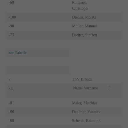
-60
Rommel,
Christoph
-100
Diehm, Moritz
-90
Müller, Manuel
-73
Dreher, Steffen
zur Tabelle
7
TSV Erbach
kg
Name Vorname
F
-81
Maier, Matthias
-66
Daubner, Yannick
-60
Schenk, Raimund