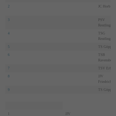
2
JC Horb
3
PSV
Reutlingen
4
TSG
Reutlingen
5
TS Göpping
6
TSB
Ravensburg
7
TSV Erbac
8
JJV
Friedrichsh
9
TS Göpping
1
JJV