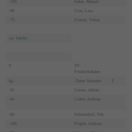
-100
Sohm, Manuel
-90
Grau, Luca
-73
Fromm, Tobias
zur Tabelle
8
JJV
Friedrichshafen
kg
Name Vorname
F
-81
Caruso, Adrian
-66
Lieber, Andreas
-60
Schmitsdorf, Nils
-100
Pregler, Andreas