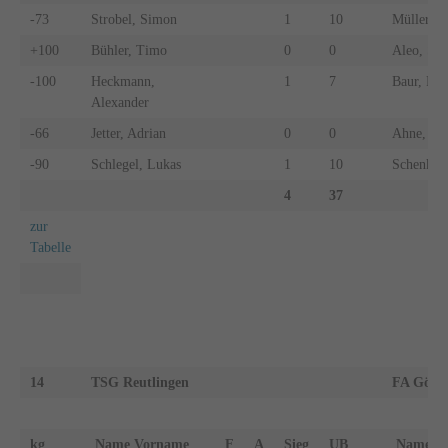
-73
Strobel, Simon
1
10
Müller, L
+100
Bühler, Timo
0
0
Aleo, Sal
-100
Heckmann,
1
7
Baur, Fal
Alexander
-66
Jetter, Adrian
0
0
Ahne, La
-90
Schlegel, Lukas
1
10
Schenker,
4
37
zur
Tabelle
14
TSG Reutlingen
FA Göpp
kg
Name Vorname
F
A
Sieg
UB
Name 