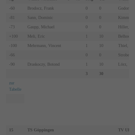
-60
Brodocz, Frank
0
0
Godon, Pa
-81
Sann, Dominic
0
0
Kimmel, 
-73
Gaupp, Michael
0
0
Hiller, L
+100
Meli, Eric
1
10
Belhocin
-100
Mehrmann, Vincent
1
10
Thiel, Ca
-66
0
0
Strobel, 
-90
Draskoczy, Botond
1
10
Lörz, Max
3
30
zur
Tabelle
15
TS Göppingen
TV Uhin