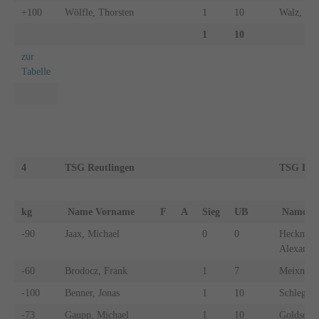
+100
Wölfle, Thorsten
1
10
Walz, Pet
1
10
zur
Tabelle
4
TSG Reutlingen
TSG Bal
kg
Name Vorname
F
A
Sieg
UB
Name 
-90
Jaax, Michael
0
0
Heckman
Alexande
-60
Brodocz, Frank
1
7
Meixner, 
-100
Benner, Jonas
1
10
Schlegel,
-73
Gaupp, Michael
1
10
Goldschm