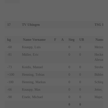
17
TV Uhingen
TSG Bal
kg
Name Vorname
F
A
Sieg
UB
Name 
-60
Knaupp, Luis
0
0
Meixner, 
-81
Müller, Eric
0
0
Heckman
Alexande
-73
Koidis, Manuel
0
0
Strobel, 
+100
Henning, Tobias
0
0
Bühler, 
-100
Henning, Markus
0
0
Schlegel,
-66
Knaupp, Max
0
0
Jetter, Ad
-90
Eisele, Michael
0
0
Majer, Be
0
0