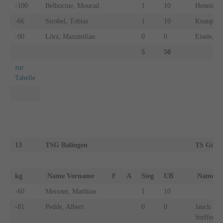
-100
Belhocine, Mourad
1
10
Henning,
-66
Strobel, Tobias
1
10
Knaupp, 
-90
Lörz, Maximilian
0
0
Eisele, M
5
50
zur
Tabelle
13
TSG Balingen
TS Göpp
kg
Name Vorname
F
A
Sieg
UB
Name 
-60
Meixner, Matthias
1
10
-81
Pedde, Albert
0
0
Jauch Wal
Steffen