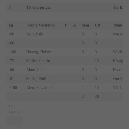
8
TS Göppingen
TG Bibe
kg
Name Vorname
F
A
Sieg
UB
Name 
-90
Baur, Falk
0
0
von Au, O
-60
0
0
-100
Hatwig, Hubert
0
0
Wölfle, T
-73
Müller, Laurin
1
10
König, Pa
-66
Ahne, Lars
0
0
Hubert, 
-81
Marks, Phillip
0
0
von Au, F
+100
Aleo, Salvatore
1
10
Yü, Li
2
20
zur
Tabelle