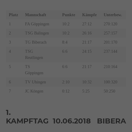
TABELLE
Platz
Mannschaft
Punkte
Kämpfe
Unterbew.
1
FA Göppingen
10:2
27:12
270:120
2
TSG Balingen
10:2
26:16
257:157
3
TG Biberach
8:4
21:17
201:170
4
TSG
6:6
24:15
237:144
Reutlingen
5
TS
6:6
21:17
210:164
Göppingen
6
TV Uhingen
2:10
10:32
100:320
7
JC Köngen
0:12
5:25
50:250
1.
KAMPFTAG 10.06.2018 BIBERA