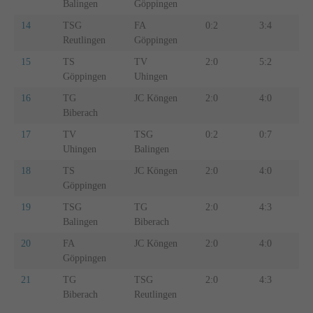
Balingen
Göppingen
14
TSG
FA
0:2
3:4
3
Reutlingen
Göppingen
15
TS
TV
2:0
5:2
5
Göppingen
Uhingen
16
TG
JC Köngen
2:0
4:0
4
Biberach
17
TV
TSG
0:2
0:7
0
Uhingen
Balingen
18
TS
JC Köngen
2:0
4:0
4
Göppingen
19
TSG
TG
2:0
4:3
4
Balingen
Biberach
20
FA
JC Köngen
2:0
4:0
4
Göppingen
21
TG
TSG
2:0
4:3
3
Biberach
Reutlingen