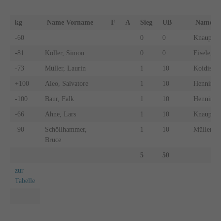
kg
Name Vorname
F
A
Sieg
UB
Name 
-60
0
0
Knaupp, 
-81
Köller, Simon
0
0
Eisele, M
-73
Müller, Laurin
1
10
Koidis, M
+100
Aleo, Salvatore
1
10
Henning, 
-100
Baur, Falk
1
10
Henning,
-66
Ahne, Lars
1
10
Knaupp, 
-90
Schöllhammer,
1
10
Müller, E
Bruce
5
50
zur
Tabelle