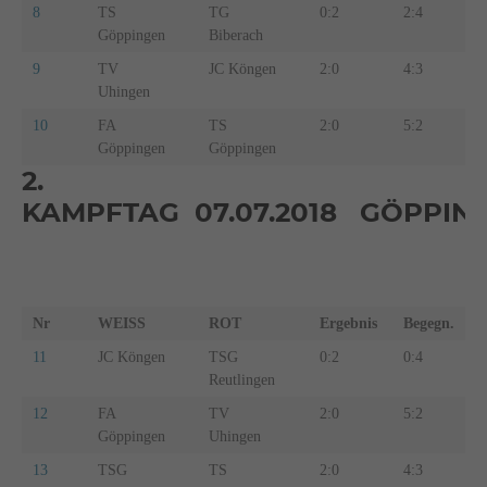
8
TS
TG
0:2
2:4
2
Göppingen
Biberach
9
TV
JC Köngen
2:0
4:3
4
Uhingen
10
FA
TS
2:0
5:2
5
Göppingen
Göppingen
2.
KAMPFTAG 07.07.2018 GÖPPIN
Nr
WEISS
ROT
Ergebnis
Begegn.
11
JC Köngen
TSG
0:2
0:4
0
Reutlingen
12
FA
TV
2:0
5:2
5
Göppingen
Uhingen
13
TSG
TS
2:0
4:3
3