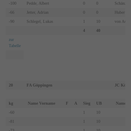
-100
Pedde, Albert
0
0
Schänzle,
-66
Jetter, Adrian
0
0
Hubert, 
-90
Schlegel, Lukas
1
10
von Au, O
4
40
zur
Tabelle
20
FA Göppingen
JC Köng
kg
Name Vorname
F
A
Sieg
UB
Name 
-60
1
10
-81
1
10
-73
1
10