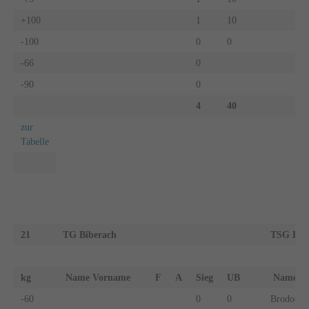
+100
1
10
-100
0
0
-66
0
-90
0
4
40
zur
Tabelle
21
TG Biberach
TSG Reut
kg
Name Vorname
F
A
Sieg
UB
Name 
-60
0
0
Brodocz,