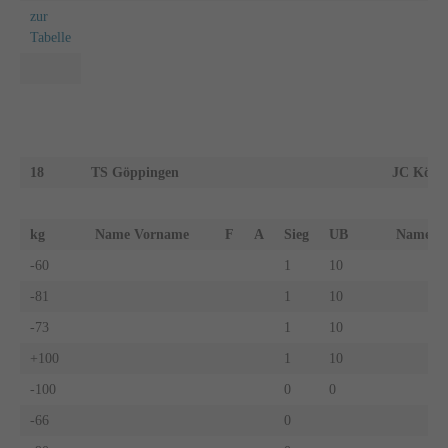
zur
Tabelle
18
TS Göppingen
JC Köng
kg
Name Vorname
F
A
Sieg
UB
Name 
-60
1
10
-81
1
10
-73
1
10
+100
1
10
-100
0
0
-66
0