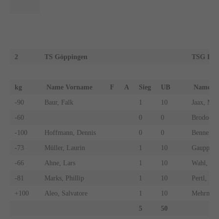
2
TS Göppingen
TSG Reut
kg
Name Vorname
F
A
Sieg
UB
Name 
-90
Baur, Falk
1
10
Jaax, Mic
-60
0
0
Brodocz, 
-100
Hoffmann, Dennis
0
0
Benner, J
-73
Müller, Laurin
1
10
Gaupp, M
-66
Ahne, Lars
1
10
Wahl, Ma
-81
Marks, Phillip
1
10
Pertl, Pat
+100
Aleo, Salvatore
1
10
Mehrmann
5
50