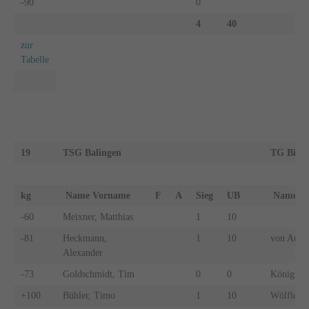
-90
0
4
40
zur
Tabelle
19
TSG Balingen
TG Bibe
kg
Name Vorname
F
A
Sieg
UB
Name 
-60
Meixner, Matthias
1
10
-81
Heckmann,
1
10
von Au, F
Alexander
-73
Goldschmidt, Tim
0
0
König, Pa
+100
Bühler, Timo
1
10
Wölfle, T