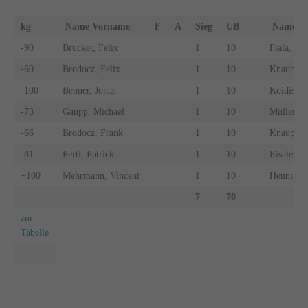
kg
Name Vorname
F
A
Sieg
UB
Name 
-90
Brucker, Felix
1
10
Fiala, Pet
-60
Brodocz, Felix
1
10
Knaupp, 
-100
Benner, Jonas
1
10
Koidis, M
-73
Gaupp, Michael
1
10
Müller, E
-66
Brodocz, Frank
1
10
Knaupp, 
-81
Pertl, Patrick
1
10
Eisele, M
+100
Mehrmann, Vincent
1
10
Henning, 
7
70
zur
Tabelle