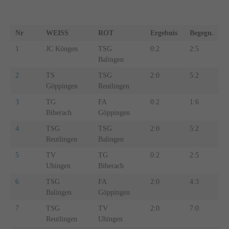
Nr
WEISS
ROT
Ergebnis
Begegn.
1
JC Köngen
TSG
0:2
2:5
2
Balingen
2
TS
TSG
2:0
5:2
5
Göppingen
Reutlingen
3
TG
FA
0:2
1:6
1
Biberach
Göppingen
4
TSG
TSG
2:0
5:2
4
Reutlingen
Balingen
5
TV
TG
0:2
2:5
2
Uhingen
Biberach
6
TSG
FA
2:0
4:3
4
Balingen
Göppingen
7
TSG
TV
2:0
7:0
7
Reutlingen
Uhingen