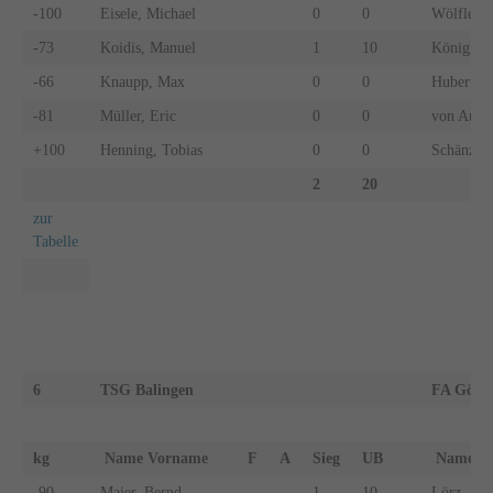
-100
Eisele, Michael
0
0
Wölfle, T
-73
Koidis, Manuel
1
10
König, Pa
-66
Knaupp, Max
0
0
Hubert, 
-81
Müller, Eric
0
0
von Au, F
+100
Henning, Tobias
0
0
Schänzle,
2
20
zur
Tabelle
6
TSG Balingen
FA Göpp
kg
Name Vorname
F
A
Sieg
UB
Name 
-90
Majer, Bernd
1
10
Lörz, Max