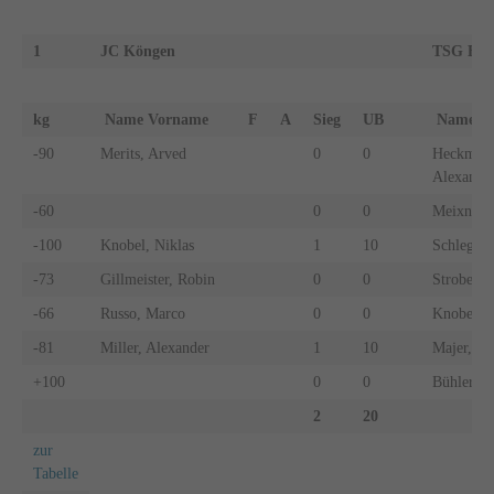
1
JC Köngen
TSG Bal
kg
Name Vorname
F
A
Sieg
UB
Name 
-90
Merits, Arved
0
0
Heckman
Alexande
-60
0
0
Meixner, 
-100
Knobel, Niklas
1
10
Schlegel,
-73
Gillmeister, Robin
0
0
Strobel, 
-66
Russo, Marco
0
0
Knobel, N
-81
Miller, Alexander
1
10
Majer, Be
+100
0
0
Bühler, 
2
20
zur
Tabelle