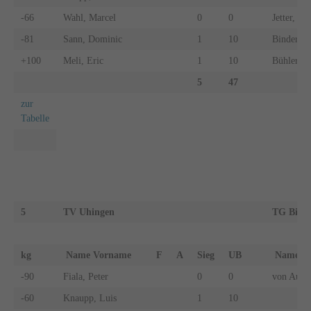
-66
Wahl, Marcel
0
0
Jetter, Ad
-81
Sann, Dominic
1
10
Binder, F
+100
Meli, Eric
1
10
Bühler, 
5
47
zur
Tabelle
5
TV Uhingen
TG Bibe
kg
Name Vorname
F
A
Sieg
UB
Name 
-90
Fiala, Peter
0
0
von Au, O
-60
Knaupp, Luis
1
10