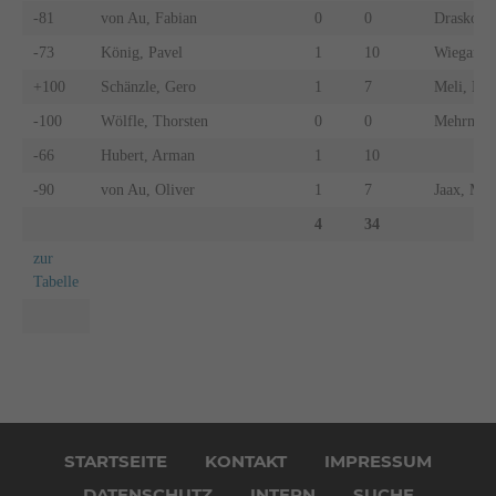
-81
von Au, Fabian
0
0
Draskocz
-73
König, Pavel
1
10
Wiegand,
+100
Schänzle, Gero
1
7
Meli, Eri
-100
Wölfle, Thorsten
0
0
Mehrmann
-66
Hubert, Arman
1
10
-90
von Au, Oliver
1
7
Jaax, Mic
4
34
zur
Tabelle
Navigation
überspringen
STARTSEITE
KONTAKT
IMPRESSUM
DATENSCHUTZ
INTERN
SUCHE