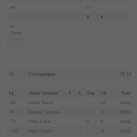
-90
0
0
0
zur
Tabelle
12
FA Göppingen
TV Uhin
kg
Name Vorname
F
A
Sieg
UB
Name 
-60
Godon, Pascal
1
10
Knaupp, 
-81
Kimmel, Dominik
1
10
Müller, E
-73
Hiller, Lukas
0
0
Koidis, M
+100
Thiel, Carsten
1
10
Henning, 