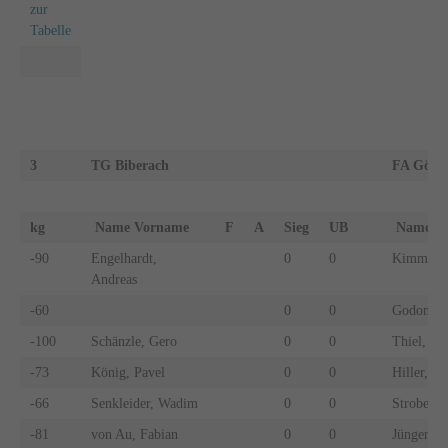
zur
Tabelle
3
TG Biberach
FA Göpp
kg
Name Vorname
F
A
Sieg
UB
Name 
-90
Engelhardt,
0
0
Kimmel, 
Andreas
-60
0
0
Godon, Pa
-100
Schänzle, Gero
0
0
Thiel, Ca
-73
König, Pavel
0
0
Hiller, L
-66
Senkleider, Wadim
0
0
Strobel, 
-81
von Au, Fabian
0
0
Jüngert, J