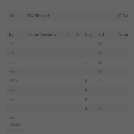
16
TG Biberach
JC Köng
kg
Name Vorname
F
A
Sieg
UB
Name 
-60
1
10
-81
1
10
-73
1
10
+100
1
10
-100
0
0
-66
0
-90
0
4
40
zur
Tabelle