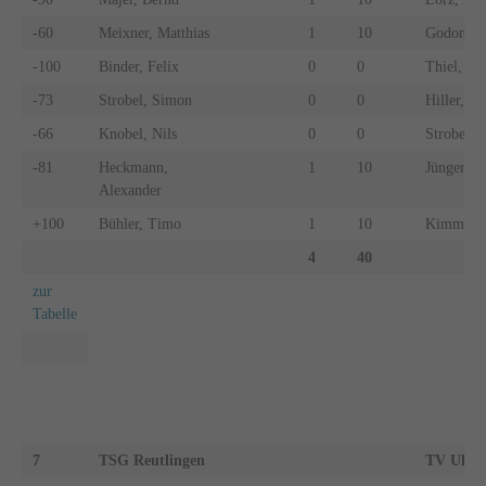
-60
Meixner, Matthias
1
10
Godon, Pa
-100
Binder, Felix
0
0
Thiel, Ca
-73
Strobel, Simon
0
0
Hiller, L
-66
Knobel, Nils
0
0
Strobel, 
-81
Heckmann,
1
10
Jüngert, J
Alexander
+100
Bühler, Timo
1
10
Kimmel, 
4
40
zur
Tabelle
7
TSG Reutlingen
TV Uhin