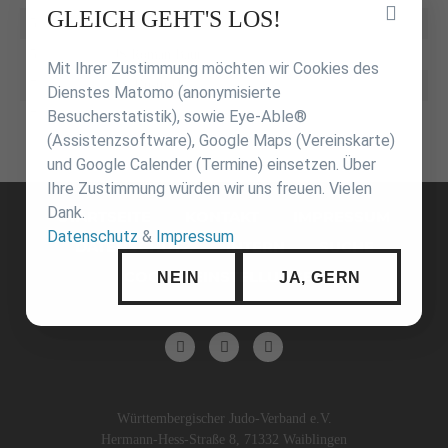
Inhalt
GLEICH GEHT'S LOS!
5.
KSV Esslingen
überspringen
5.
JS Roman Baur
Mit Ihrer Zustimmung möchten wir Cookies des
7.
SS Kustusch
Dienstes Matomo (anonymisierte
Besucherstatistik), sowie Eye-Able®
7.
JSV Tübingen
(Assistenzsoftware), Google Maps (Vereinskarte)
und Google Calender (Termine) einsetzen. Über
Ihre Zustimmung würden wir uns freuen. Vielen
Navigation
Dank.
überspringen
STARTSEITE
KONTAKT
IMPRESSUM
Datenschutz
&
Impressum
DATENSCHUTZ
INTERN
SUCHE
COOKIE-EINSTELLUNGEN
NEIN
JA, GERN
Württembergischer Judo-Verband e.V.
Hermann-Hess-Straße 8, 71332 Waiblingen