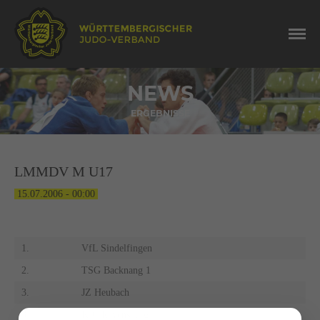
NEWS
ERGEBNISSE
LMMDV M U17
15.07.2006 - 00:00
1.
VfL Sindelfingen
2.
TSG Backnang 1
3.
JZ Heubach
3.
KJC Ravensburg