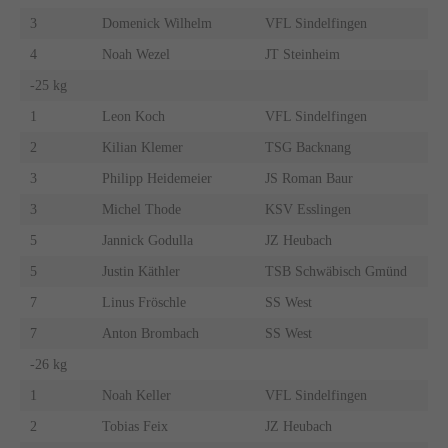
3
Domenick Wilhelm
VFL Sindelfingen
4
Noah Wezel
JT Steinheim
-25 kg
1
Leon Koch
VFL Sindelfingen
2
Kilian Klemer
TSG Backnang
3
Philipp Heidemeier
JS Roman Baur
3
Michel Thode
KSV Esslingen
5
Jannick Godulla
JZ Heubach
5
Justin Käthler
TSB Schwäbisch Gmünd
7
Linus Fröschle
SS West
7
Anton Brombach
SS West
-26 kg
1
Noah Keller
VFL Sindelfingen
2
Tobias Feix
JZ Heubach