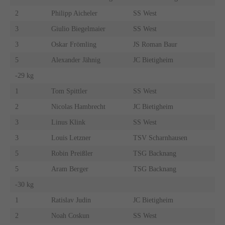
2
Philipp Aicheler
SS West
3
Giulio Biegelmaier
SS West
3
Oskar Frömling
JS Roman Baur
5
Alexander Jähnig
JC Bietigheim
-29 kg
1
Tom Spittler
SS West
2
Nicolas Hambrecht
JC Bietigheim
3
Linus Klink
SS West
3
Louis Letzner
TSV Scharnhausen
5
Robin Preißler
TSG Backnang
5
Aram Berger
TSG Backnang
-30 kg
1
Ratislav Judin
JC Bietigheim
2
Noah Coskun
SS West