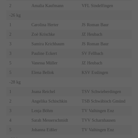
2
Amalia Kaufmann
VFL Sindelfingen
-26 kg
1
Carolina Herter
JS Roman Baur
2
Zoè Krischke
JZ Heubach
3
Samira Krichbaum
JS Roman Baur
3
Pauline Eckert
SV Fellbach
5
Vanessa Müller
JZ Heubach
5
Elena Bellok
KSV Esslingen
-28 kg
1
Joana Reichel
TSV Schwieberdingen
2
Angelika Schischkin
TSB Schwäbisch Gmünd
3
Lenja Böhm
TV Vaihingen Enz
4
Sarah Messerschmidt
TVV Scharnhausen
5
Johanna Eißler
TV Vaihingen Enz