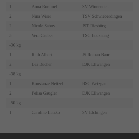
1
Anna Rommel
SV Winnenden
2
Nina Wiser
TSV Schwieberdingen
2
Nicole Sabov
JST Riesbürg
3
Vera Gruber
TSG Backnang
-36 kg
1
Ruth Albert
JS Roman Baur
2
Lea Bucher
DJK Ellwangen
-38 kg
1
Konstanze Neitzel
BSC Wetzgau
2
Felisa Gaugler
DJK Ellwangen
-50 kg
1
Caroline Latzko
SV Elchingen
Navigation