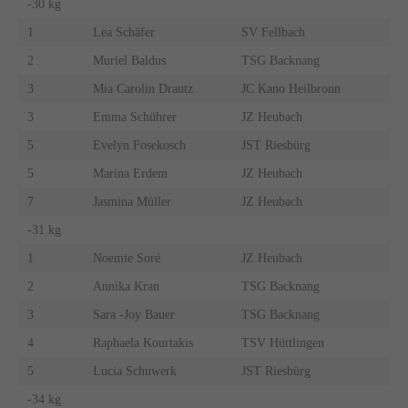
-30 kg
1
Lea Schäfer
SV Fellbach
2
Muriel Baldus
TSG Backnang
3
Mia Carolin Drautz
JC Kano Heilbronn
3
Emma Schührer
JZ Heubach
5
Evelyn Fosekosch
JST Riesbürg
5
Marina Erdem
JZ Heubach
7
Jasmina Müller
JZ Heubach
-31 kg
1
Noemie Soré
JZ Heubach
2
Annika Kran
TSG Backnang
3
Sara -Joy Bauer
TSG Backnang
4
Raphaela Kourtakis
TSV Hüttlingen
5
Lucia Schuwerk
JST Riesbürg
-34 kg