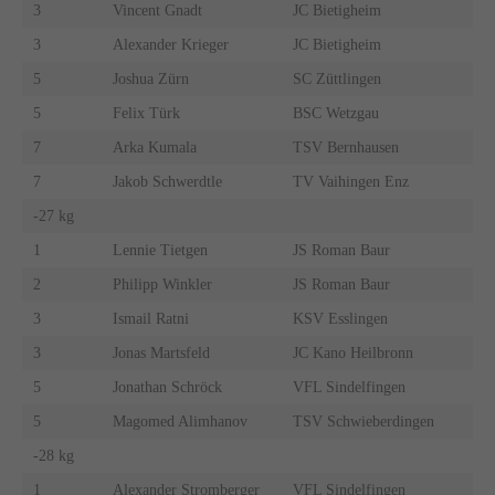
3
Vincent Gnadt
JC Bietigheim
3
Alexander Krieger
JC Bietigheim
5
Joshua Zürn
SC Züttlingen
5
Felix Türk
BSC Wetzgau
7
Arka Kumala
TSV Bernhausen
7
Jakob Schwerdtle
TV Vaihingen Enz
-27 kg
1
Lennie Tietgen
JS Roman Baur
2
Philipp Winkler
JS Roman Baur
3
Ismail Ratni
KSV Esslingen
3
Jonas Martsfeld
JC Kano Heilbronn
5
Jonathan Schröck
VFL Sindelfingen
5
Magomed Alimhanov
TSV Schwieberdingen
-28 kg
1
Alexander Stromberger
VFL Sindelfingen