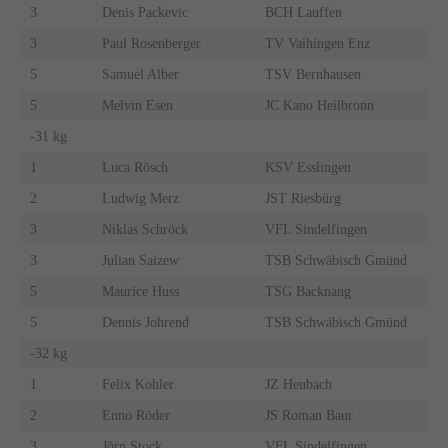
3
Denis Packevic
BCH Lauffen
3
Paul Rosenberger
TV Vaihingen Enz
5
Samuel Alber
TSV Bernhausen
5
Melvin Esen
JC Kano Heilbronn
-31 kg
1
Luca Rösch
KSV Esslingen
2
Ludwig Merz
JST Riesbürg
3
Niklas Schröck
VFL Sindelfingen
3
Julian Saizew
TSB Schwäbisch Gmünd
5
Maurice Huss
TSG Backnang
5
Dennis Johrend
TSB Schwäbisch Gmünd
-32 kg
1
Felix Kohler
JZ Heubach
2
Enno Röder
JS Roman Baur
3
Jörn Stock
VFL Sindelfingen