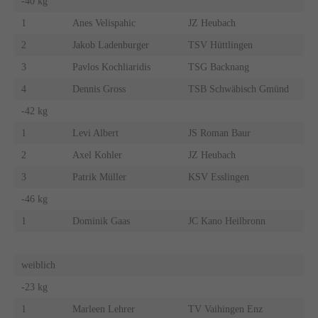
-40 kg
1
Anes Velispahic
JZ Heubach
2
Jakob Ladenburger
TSV Hüttlingen
3
Pavlos Kochliaridis
TSG Backnang
4
Dennis Gross
TSB Schwäbisch Gmünd
-42 kg
1
Levi Albert
JS Roman Baur
2
Axel Kohler
JZ Heubach
3
Patrik Müller
KSV Esslingen
-46 kg
1
Dominik Gaas
JC Kano Heilbronn
weiblich
-23 kg
1
Marleen Lehrer
TV Vaihingen Enz