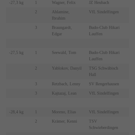
-27,3 kg
1
Wagner, Felix
JZ Heubach
2
Ahlamine,
VfL Sindelfingen
Ibrahim
3
Braungardt,
Budo-Club Hikari
Edgar
Lauffen
-27,5 kg
1
Seewald, Tom
Budo-Club Hikari
Lauffen
2
Yablokov, Danyil
TSG Schwäbisch
Hall
3
Retzbach, Lenny
SV Rengerhausen
3
Kajtazaj, Lean
VfL Sindelfingen
-28,4 kg
1
Moreno, Elias
VfL Sindelfingen
2
Krämer, Kenni
TSV
Schwieberdingen