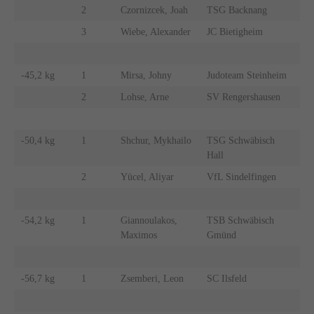
2
Czornizcek, Joah
TSG Backnang
3
Wiebe, Alexander
JC Bietigheim
-45,2 kg
1
Mirsa, Johny
Judoteam Steinheim
2
Lohse, Arne
SV Rengershausen
-50,4 kg
1
Shchur, Mykhailo
TSG Schwäbisch
Hall
2
Yücel, Aliyar
VfL Sindelfingen
-54,2 kg
1
Giannoulakos,
TSB Schwäbisch
Maximos
Gmünd
-56,7 kg
1
Zsemberi, Leon
SC Ilsfeld