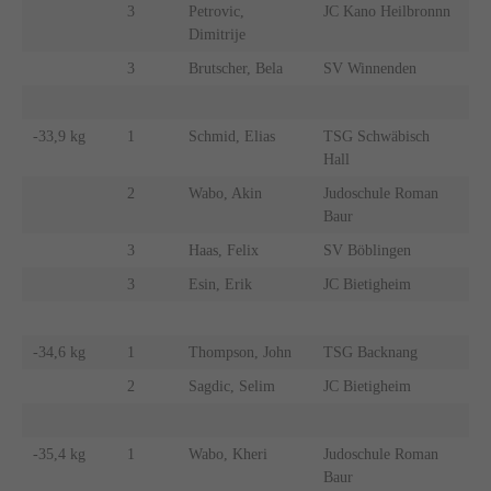
3
Petrovic,
JC Kano Heilbronnn
Dimitrije
3
Brutscher, Bela
SV Winnenden
-33,9 kg
1
Schmid, Elias
TSG Schwäbisch
Hall
2
Wabo, Akin
Judoschule Roman
Baur
3
Haas, Felix
SV Böblingen
3
Esin, Erik
JC Bietigheim
-34,6 kg
1
Thompson, John
TSG Backnang
2
Sagdic, Selim
JC Bietigheim
-35,4 kg
1
Wabo, Kheri
Judoschule Roman
Baur