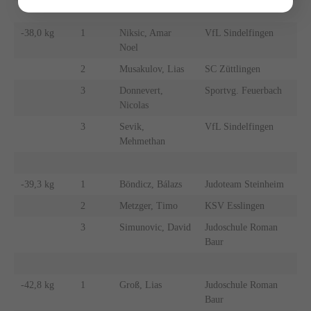
-38,0 kg
1
Niksic, Amar
VfL Sindelfingen
Noel
2
Musakulov, Lias
SC Züttlingen
3
Donnevert,
Sportvg. Feuerbach
Nicolas
3
Sevik,
VfL Sindelfingen
Mehmethan
-39,3 kg
1
Böndicz, Bálazs
Judoteam Steinheim
2
Metzger, Timo
KSV Esslingen
3
Simunovic, David
Judoschule Roman
Baur
-42,8 kg
1
Groß, Lias
Judoschule Roman
Baur