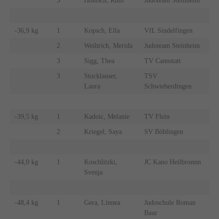
3
Hönisch, Ruth
Judoteam Steinheim
-36,9 kg
1
Kopsch, Ella
VfL Sindelfingen
2
Weihrich, Merida
Judoteam Steinheim
3
Sigg, Thea
TV Cannstatt
3
Stocklauser,
TSV
Laura
Schwieberdingen
-39,5 kg
1
Kadoic, Melanie
TV Flein
2
Kriegel, Saya
SV Böblingen
-44,0 kg
1
Koschlitzki,
JC Kano Heilbronnn
Svenja
-48,4 kg
1
Gera, Linnea
Judoschule Roman
Baur