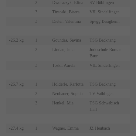
2
Dworaczyk, Elina
SV Böblingen
3
Tintoski, Bisera
VfL Sindelfingen
3
Dieter, Valentina
Spvgg Besigkeim
-26,2 kg
1
Goundas, Savina
TSG Backnang
2
Lindau, Juna
Judoschule Roman
Baur
3
Toski, Aurela
VfL Sindelfingen
-26,7 kg
1
Holderle, Karlotta
TSG Backnang
2
Neubauer, Sophia
TV Vaihingen
3
Henkel, Mia
TSG Schwäbisch
Hall
-27,4 kg
1
Wagner, Emma
JZ Heubach