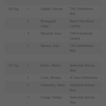
-28,9 kg
1
Naghdi, Dariush
TSG Schwäbisch
Hall
2
Braungardt,
Budo-Club Hikari
Adam
Lauffen
3
Murschel, Ilyas
TSB Schwäbisch
Gmünd
3
Martens, Paul
TSG Schwäbisch
Hall
-29,3 kg
1
Kristic, Matteo
Judoschule Roman
Baur
2
Löwe, Michael
JC Kano Heilbronnn
3
Salomatim, Anton
Judoschule Roman
Baur
3
George, Nathan
Judoschule Roman
Baur