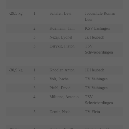
-29,5 kg
1
Schäfer, Levi
Judoschule Roman
Baur
2
Koßmann, Tim
KSV Esslingen
3
Nezaj, Lyonel
JZ Heubach
3
Derykit, Platon
TSV
Schwieberdingen
-30,9 kg
1
Knödler, Anton
JZ Heubach
2
Voß, Joscha
TV Vaihingen
3
Pfuhl, David
TV Vaihingen
4
Militano, Antonio
TSV
Schwieberdingen
5
Demir, Noah
TV Flein