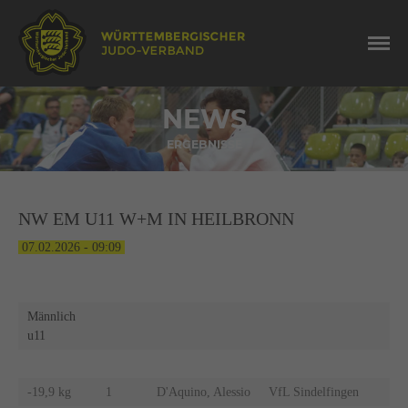
NEWS
ERGEBNISSE
NW EM U11 W+M IN HEILBRONN
07.02.2026 - 09:09
Männlich
u11
-19,9 kg
1
D'Aquino, Alessio
VfL Sindelfingen