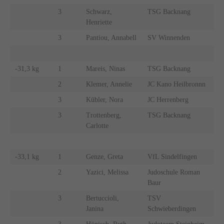
3
Schwarz,
TSG Backnang
Henriette
3
Pantiou, Annabell
SV Winnenden
-31,3 kg
1
Mareis, Ninas
TSG Backnang
2
Klemer, Annelie
JC Kano Heilbronnn
3
Kübler, Nora
JC Herrenberg
3
Trottenberg,
TSG Backnang
Carlotte
-33,1 kg
1
Genze, Greta
VfL Sindelfingen
2
Yazici, Melissa
Judoschule Roman
Baur
3
Bertuccioli,
TSV
Janina
Schwieberdingen