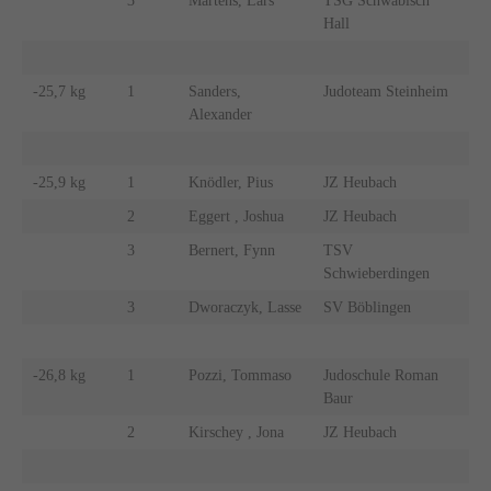
3
Martens, Lars
TSG Schwäbisch
Hall
-25,7 kg
1
Sanders,
Judoteam Steinheim
Alexander
-25,9 kg
1
Knödler, Pius
JZ Heubach
2
Eggert , Joshua
JZ Heubach
3
Bernert, Fynn
TSV
Schwieberdingen
3
Dworaczyk, Lasse
SV Böblingen
-26,8 kg
1
Pozzi, Tommaso
Judoschule Roman
Baur
2
Kirschey , Jona
JZ Heubach