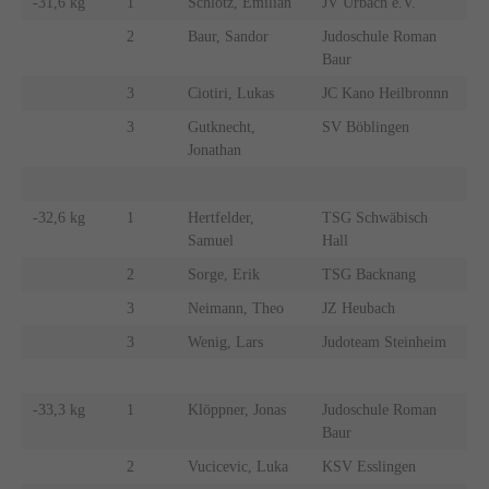
-31,6 kg
1
Schlotz, Emilian
JV Urbach e.V.
2
Baur, Sandor
Judoschule Roman
Baur
3
Ciotiri, Lukas
JC Kano Heilbronnn
3
Gutknecht,
SV Böblingen
Jonathan
-32,6 kg
1
Hertfelder,
TSG Schwäbisch
Samuel
Hall
2
Sorge, Erik
TSG Backnang
3
Neimann, Theo
JZ Heubach
3
Wenig, Lars
Judoteam Steinheim
-33,3 kg
1
Klöppner, Jonas
Judoschule Roman
Baur
2
Vucicevic, Luka
KSV Esslingen