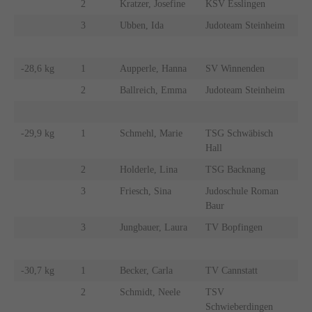
2
Kratzer, Josefine
KSV Esslingen
3
Ubben, Ida
Judoteam Steinheim
-28,6 kg
1
Aupperle, Hanna
SV Winnenden
2
Ballreich, Emma
Judoteam Steinheim
-29,9 kg
1
Schmehl, Marie
TSG Schwäbisch
Hall
2
Holderle, Lina
TSG Backnang
3
Friesch, Sina
Judoschule Roman
Baur
3
Jungbauer, Laura
TV Bopfingen
-30,7 kg
1
Becker, Carla
TV Cannstatt
2
Schmidt, Neele
TSV
Schwieberdingen