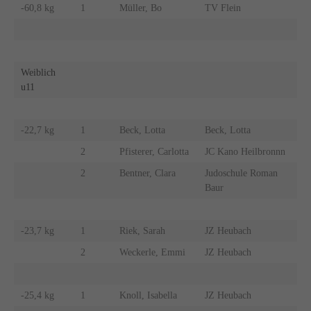
-60,8 kg
1
Müller, Bo
TV Flein
Weiblich
u11
-22,7 kg
1
Beck, Lotta
Beck, Lotta
2
Pfisterer, Carlotta
JC Kano Heilbronnn
2
Bentner, Clara
Judoschule Roman
Baur
-23,7 kg
1
Riek, Sarah
JZ Heubach
2
Weckerle, Emmi
JZ Heubach
-25,4 kg
1
Knoll, Isabella
JZ Heubach