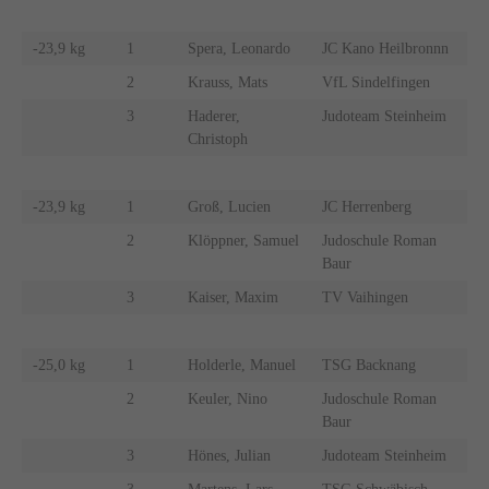
-23,9 kg
1
Spera, Leonardo
JC Kano Heilbronnn
2
Krauss, Mats
VfL Sindelfingen
3
Haderer,
Judoteam Steinheim
Christoph
-23,9 kg
1
Groß, Lucien
JC Herrenberg
2
Klöppner, Samuel
Judoschule Roman
Baur
3
Kaiser, Maxim
TV Vaihingen
-25,0 kg
1
Holderle, Manuel
TSG Backnang
2
Keuler, Nino
Judoschule Roman
Baur
3
Hönes, Julian
Judoteam Steinheim