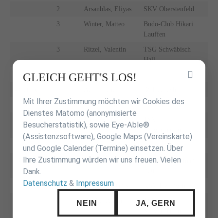
2
Arsanblas, Eliyas
SKV Oberstenfeld
3
Winter, Matteo
Budo-Club Hikari
Lauffen
3
Ritzel, Valentin
TSG Schwäbisch
Hall
Inhalt
GLEICH GEHT'S LOS!
überspringen
-36,1 kg
1
Azizi , Jaad
JZ Heubach
Mit Ihrer Zustimmung möchten wir Cookies des
2
Görka, Adam
SC Züttlingen
Dienstes Matomo (anonymisierte
3
Joga, Atharv
TSV
Besucherstatistik), sowie Eye-Able®
Schwieberdingen
(Assistenzsoftware), Google Maps (Vereinskarte)
und Google Calender (Termine) einsetzen. Über
Ihre Zustimmung würden wir uns freuen. Vielen
-36,7 kg
1
Frisch, Lorenz
Judoschule Roman
Baur
Dank.
Datenschutz
&
Impressum
2
Solodkyi, Danis
KSV Esslingen
3
Kricke, Adam
TSV
NEIN
JA, GERN
Schwieberdingen