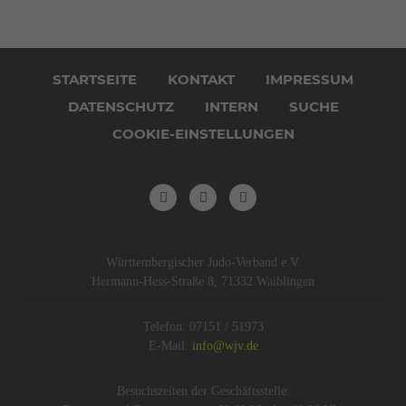
Navigation
überspringen
STARTSEITE
KONTAKT
IMPRESSUM
DATENSCHUTZ
INTERN
SUCHE
COOKIE-EINSTELLUNGEN
Württembergischer Judo-Verband e.V.
Hermann-Hess-Straße 8, 71332 Waiblingen
Telefon: 07151 / 51973
E-Mail:
info@wjv.de
Besuchszeiten der Geschäftsstelle: