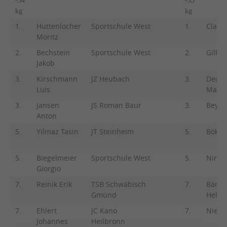
-34
-33
kg
kg
1.
Huttenlocher
Sportschule West
1.
Claar 
Moritz
2.
Bechstein
Sportschule West
2.
Gilber
Jakob
3.
Kirschmann
JZ Heubach
3.
Deche
Luis
Maya
3.
Jansen
JS Roman Baur
3.
Beyer
Anton
5.
Yilmaz Tasin
JT Steinheim
5.
Böker
5.
Biegelmeier
Sportschule West
5.
Nink 
Giorgio
7.
Reinik Erik
TSB Schwäbisch
7.
Bänsc
Gmünd
Helen
7.
Ehlert
JC Kano
7.
Nieß 
Johannes
Heilbronn