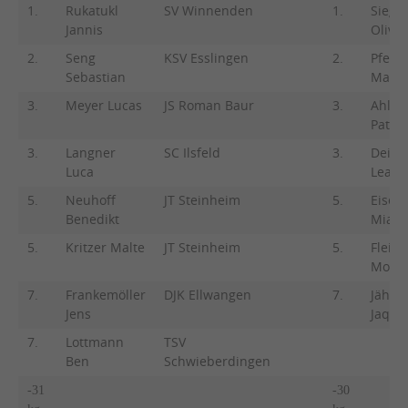
1.
Rukatukl
SV Winnenden
1.
Sieg
Jannis
Olivia
2.
Seng
KSV Esslingen
2.
Pfeffe
Sebastian
Marie
3.
Meyer Lucas
JS Roman Baur
3.
Ahlbo
Patric
3.
Langner
SC Ilsfeld
3.
Deini
Luca
Lea
5.
Neuhoff
JT Steinheim
5.
Eisen
Benedikt
Mia
5.
Kritzer Malte
JT Steinheim
5.
Fleißn
Moni
7.
Frankemöller
DJK Ellwangen
7.
Jähni
Jens
Jaque
7.
Lottmann
TSV
Ben
Schwieberdingen
-31
-30