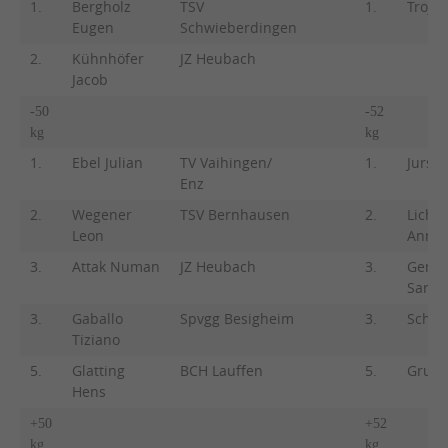
1.
Bergholz
TSV
1.
Troja
Eugen
Schwieberdingen
2.
Kühnhöfer
JZ Heubach
Jacob
-50
-52
kg
kg
1.
Ebel Julian
TV Vaihingen/
1.
Jursch
Enz
2.
Wegener
TSV Bernhausen
2.
Licht
Leon
Anna-
3.
Attak Numan
JZ Heubach
3.
Gentn
Sarah
3.
Gaballo
Spvgg Besigheim
3.
Schulz
Tiziano
5.
Glatting
BCH Lauffen
5.
Grube
Hens
+50
+52
kg
kg