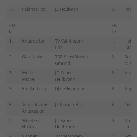
7.
Pelant Nico
JZ Heubach
7.
Papdi
-40
-40
kg
kg
1.
Knappe Jan
TV Vaihingen/
1.
Hobrl
Enz
Lucy
2.
Gajt Kevin
TSB Schwäbisch
2.
Strat
Gmünd
Mika
3.
Melke
JC Kano
3.
Amriji
Michel
Heilbronn
3.
Enelke Luca
DJK Ellwangen
3.
Anger
5.
Tsouvaltzidis
JS Roman Baur
5.
Orth F
Anastasios
5.
Wisotski
JC Kano
5.
Krisc
Nikita
Heilbronn
Luisa
7.
Supper
TV Vaihingen/
7.
Schäd