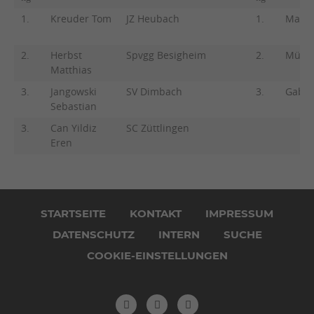
1.
Kreuder Tom
JZ Heubach
1.
Malta
2.
Herbst
Spvgg Besigheim
2.
Mülle
Matthias
3.
Jangowski
SV Dimbach
3.
Gabor
Sebastian
3.
Can Yildiz
SC Züttlingen
Eren
Navigation
überspringen
STARTSEITE
KONTAKT
IMPRESSUM
DATENSCHUTZ
INTERN
SUCHE
COOKIE-EINSTELLUNGEN