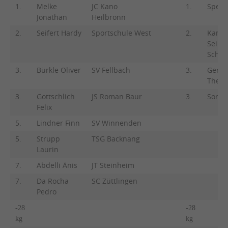
1.
Melke
JC Kano
1.
Speer
Jonathan
Heilbronn
2.
Seifert Hardy
Sportschule West
2.
Kamb
Seinal
Schah
3.
Bürkle Oliver
SV Fellbach
3.
Gergi
There
3.
Gottschlich
JS Roman Baur
3.
Sorge
Felix
5.
Lindner Finn
SV Winnenden
5.
Strupp
TSG Backnang
Laurin
7.
Abdelli Änis
JT Steinheim
7.
Da Rocha
SC Züttlingen
Pedro
-28
-28
kg
kg