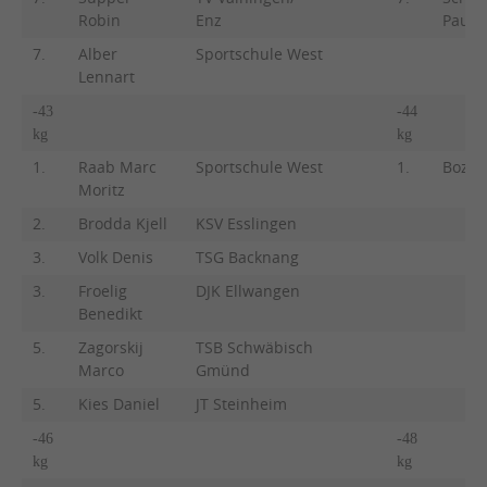
Robin
Enz
Paula
7.
Alber
Sportschule West
Lennart
-43
-44
kg
kg
1.
Raab Marc
Sportschule West
1.
Bozkur
Moritz
2.
Brodda Kjell
KSV Esslingen
3.
Volk Denis
TSG Backnang
3.
Froelig
DJK Ellwangen
Benedikt
5.
Zagorskij
TSB Schwäbisch
Marco
Gmünd
5.
Kies Daniel
JT Steinheim
-46
-48
kg
kg