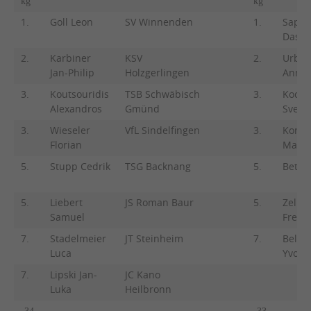
kg
kg
1.
Goll Leon
SV Winnenden
1.
Sapu
Dasch
2.
Karbiner
KSV
2.
Urba
Jan-Philip
Holzgerlingen
Annel
3.
Koutsouridis
TSB Schwäbisch
3.
Koche
Alexandros
Gmünd
Svenj
3.
Wieseler
VfL Sindelfingen
3.
Konie
Florian
Mario
5.
Stupp Cedrik
TSG Backnang
5.
Betz 
5.
Liebert
JS Roman Baur
5.
Zeller
Samuel
Frede
7.
Stadelmeier
JT Steinheim
7.
Bellok
Luca
Yvonn
7.
Lipski Jan-
JC Kano
Luka
Heilbronn