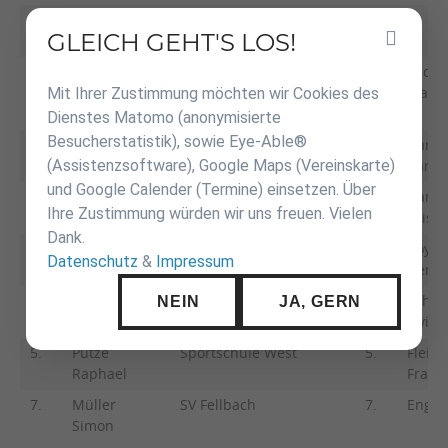
-37
-36
GLEICH GEHT'S LOS!
Inhalt
kg
kg
überspringen
1.
Esslinger
ASV Möckmühl
1.
Bschl
Mit Ihrer Zustimmung möchten wir Cookies des
Andreas
Frank
Dienstes Matomo (anonymisierte
Besucherstatistik), sowie Eye-Able®
2.
Walter
JS Roman Baur
2.
Hart
(Assistenzsoftware), Google Maps (Vereinskarte)
Rafael
Carin
und Google Calender (Termine) einsetzen. Über
3.
Fischer
JT Steinheim
3.
Hamm
Ihre Zustimmung würden wir uns freuen. Vielen
Moritz
Cristi
Dank.
3.
Koch Adrian
VfL Sindelfingen
3.
Boyla
Datenschutz
&
Impressum
Denis
5.
Wolf Tom
SV Böblingen
5.
Schne
NEIN
JA, GERN
Livia
5.
Putze
Sportschule West
5.
Fleisc
Raphael
Franz
7.
Müller
SV Fellbach
7.
Engel 
Simon