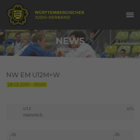
NEWS
ERGEBNISSE
NW EM U12M+W
28.02.2010 - 00:00
u12
u12 w
männlich
-26
-26