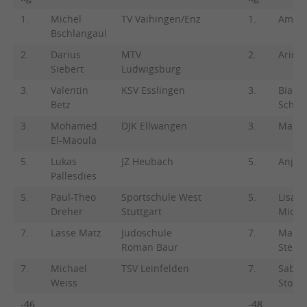
1.
Michel
TV Vaihingen/Enz
1.
Ameli
Bschlangaul
2.
Darius
MTV
2.
Arina 
Siebert
Ludwigsburg
3.
Valentin
KSV Esslingen
3.
Bianc
Betz
Schmi
3.
Mohamed
DJK Ellwangen
3.
Maris
El-Maoula
5.
Lukas
JZ Heubach
5.
Anja 
Pallesdies
5.
Paul-Theo
Sportschule West
5.
Lisa
Dreher
Stuttgart
Miche
7.
Lasse Matz
Judoschule
7.
Mand
Roman Baur
Steine
7.
Michael
TSV Leinfelden
7.
Sabri
Weiss
Stolls
-46
-48