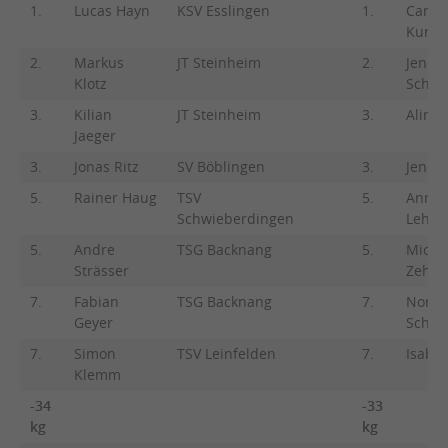
1.
Lucas Hayn
KSV Esslingen
1.
Caroli
Kunkl
2.
Markus
JT Steinheim
2.
Jennif
Klotz
Schus
3.
Kilian
JT Steinheim
3.
Alina 
Jaeger
3.
Jonas Ritz
SV Böblingen
3.
Jennif
5.
Rainer Haug
TSV
5.
Annik
Schwieberdingen
Lehne
5.
Andre
TSG Backnang
5.
Miche
Strässer
Zehnd
7.
Fabian
TSG Backnang
7.
Noree
Geyer
Schrö
7.
Simon
TSV Leinfelden
7.
Isabel
Klemm
-34
-33
kg
kg