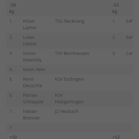
-50
-52
kg
kg
1.
Kilian
TSG Backnang
1.
Sofia 
Layher
2.
Lukas
2.
Sonja
Haible
3.
Simon
TSV Bernhausen
3.
Carla 
Nowitzky
3.
Kevin Hein
5.
Rene
KSV Esslingen
Deuschle
5.
Florian
KSV
Schlepple
Holzgerlingen
7.
Fabian
JZ Heubach
Brenner
7.
+50
+52