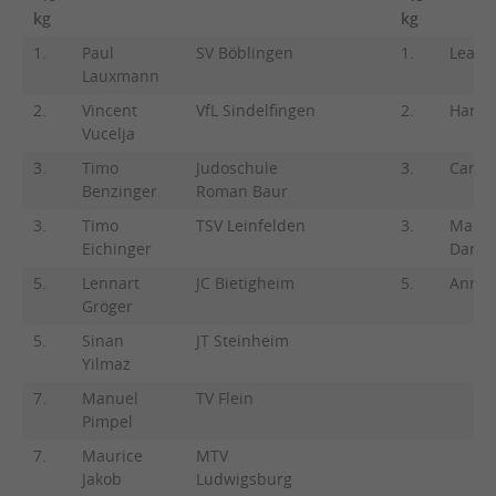
kg
kg
1.
Paul
SV Böblingen
1.
Lea S
Lauxmann
2.
Vincent
VfL Sindelfingen
2.
Hanna
Vucelja
3.
Timo
Judoschule
3.
Carla 
Benzinger
Roman Baur
3.
Timo
TSV Leinfelden
3.
Marei
Eichinger
Dann
5.
Lennart
JC Bietigheim
5.
Anna 
Gröger
5.
Sinan
JT Steinheim
Yilmaz
7.
Manuel
TV Flein
Pimpel
7.
Maurice
MTV
Jakob
Ludwigsburg