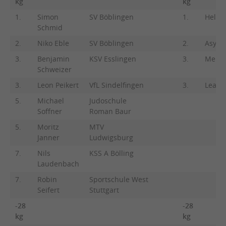
kg
kg
1.
Simon
SV Böblingen
1.
Helen
Schmid
2.
Niko Eble
SV Böblingen
2.
Asya T
3.
Benjamin
KSV Esslingen
3.
Melan
Schweizer
3.
Leon Peikert
VfL Sindelfingen
3.
Leah K
5.
Michael
Judoschule
Soffner
Roman Baur
5.
Moritz
MTV
Janner
Ludwigsburg
7.
Nils
KSS A Bölling
Laudenbach
7.
Robin
Sportschule West
Seifert
Stuttgart
-28
-28
kg
kg