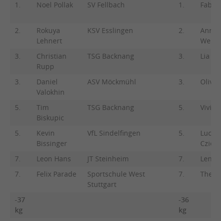
1.
Noel Pollak
SV Fellbach
1.
Fabia
2.
Rokuya
KSV Esslingen
2.
Anna
Lehnert
Weisb
3.
Christian
TSG Backnang
3.
Lia Kr
Rupp
3.
Daniel
ASV Möckmühl
3.
Olivia
Valokhin
5.
Tim
TSG Backnang
5.
Vivien
Biskupic
5.
Kevin
VfL Sindelfingen
5.
Luca-
Bissinger
Czier
7.
Leon Hans
JT Steinheim
7.
Lena H
7.
Felix Parade
Sportschule West
7.
There
Stuttgart
-37
-36
kg
kg