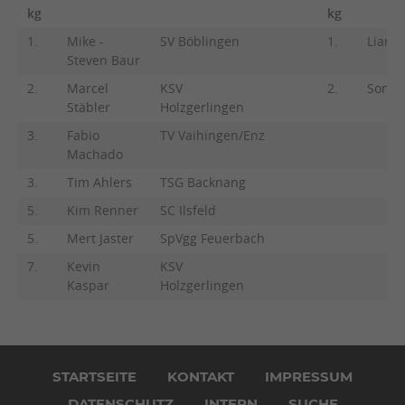
kg
kg
1.
Mike -
SV Böblingen
1.
Liane
Steven Baur
2.
Marcel
KSV
2.
Sonja
Stäbler
Holzgerlingen
3.
Fabio
TV Vaihingen/Enz
Machado
3.
Tim Ahlers
TSG Backnang
5.
Kim Renner
SC Ilsfeld
5.
Mert Jaster
SpVgg Feuerbach
7.
Kevin
KSV
Kaspar
Holzgerlingen
Navigation
überspringen
STARTSEITE
KONTAKT
IMPRESSUM
DATENSCHUTZ
INTERN
SUCHE