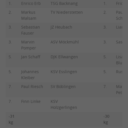
1.
Enrico Erb
TSG Backnang
1.
Frida
2.
Markus
TV Niederstetten
2.
Paula
Malsam
Schmi
3.
Sebastian
JZ Heubach
3.
Lian 
Fauser
3.
Marvin
ASV Möckmühl
3.
Saskia
Pomper
5.
Jan Schaff
DJK Ellwangen
5.
Lisa
Blume
5.
Johannes
KSV Esslingen
5.
Rusen
Kleiber
7.
Paul Riesch
SV Böblingen
7.
Mathi
Peter
7.
Finn Linke
KSV
Holzgerlingen
-31
-30
kg
kg