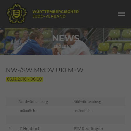
NEWS
ERGEBNISSE
NW-/SW MMDV U10 M+W
05.12.2010 - 00:00
Nordwürttemberg
Südwürttemberg
-männlich-
-männlich-
1.
JZ Heubach
PSV Reutlingen