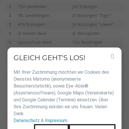
2.
TSV Leinfelden
JSV Tübingen
3.
VfL Sindelfingen
JV Nürtingen "Tiger"
3.
KSV Esslingen
JV Nürtingen "Löwen"
5.
JS Roman Baur
JC Weingarten
5.
Sportschule West
TSG Reutlingen
7.
SV Böblingen
JV Nürtingen "Panther"
GLEICH GEHT'S LOS!
Inhalt
7.
TSV Rohr
TSB Ravensburg
überspringen
Mit Ihrer Zustimmung möchten wir Cookies des
-weiblich-
-weiblich-
Dienstes Matomo (anonymisierte
Besucherstatistik), sowie Eye-Able®
(Assistenzsoftware), Google Maps (Vereinskarte)
1.
JZ Heubach
JC Weingarten
und Google Calender (Termine) einsetzen. Über
2.
TSV Leinfelden
JC Balingen
Ihre Zustimmung würden wir uns freuen. Vielen
Dank.
3.
KSV Esslingen
JV Nürtingen
Datenschutz
&
Impressum
3.
KSS Andreas Bölling