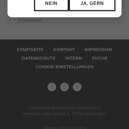
5.
Sportschule West
NEIN
JA, GERN
5.
JS Roman Baur
7.
JT Steinheim
Navigation
überspringen
STARTSEITE
KONTAKT
IMPRESSUM
DATENSCHUTZ
INTERN
SUCHE
COOKIE-EINSTELLUNGEN
Württembergischer Judo-Verband e.V.
Hermann-Hess-Straße 8, 71332 Waiblingen
Telefon: 07151 / 51973