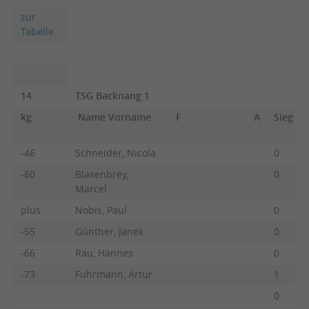
zur
Tabelle
14
TSG Backnang 1
kg
Name Vorname
F
A
Sieg
-46
Schneider, Nicola
0
-60
Blasenbrey,
0
Marcel
plus
Nobis, Paul
0
-55
Günther, Janek
0
-66
Rau, Hannes
0
-73
Fuhrmann, Artur
1
0