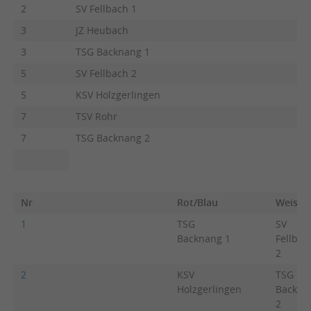
2
SV Fellbach 1
3
JZ Heubach
3
TSG Backnang 1
5
SV Fellbach 2
5
KSV Holzgerlingen
7
TSV Rohr
7
TSG Backnang 2
Nr
Rot/Blau
Weiss
1
TSG
SV
Backnang 1
Fellbac
2
2
KSV
TSG
Holzgerlingen
Backna
2