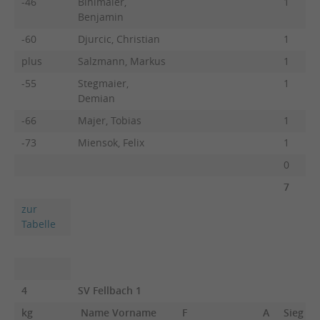
-46
Bihlmaier,
1
Benjamin
-60
Djurcic, Christian
1
plus
Salzmann, Markus
1
-55
Stegmaier,
1
Demian
-66
Majer, Tobias
1
-73
Miensok, Felix
1
0
7
zur
Tabelle
4
SV Fellbach 1
kg
Name Vorname
F
A
Sieg