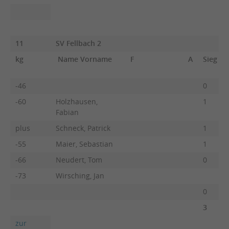
11
SV Fellbach 2
kg
Name Vorname
F
A
Sieg
-46
0
-60
Holzhausen,
1
Fabian
plus
Schneck, Patrick
1
-55
Maier, Sebastian
1
-66
Neudert, Tom
0
-73
Wirsching, Jan
0
3
zur