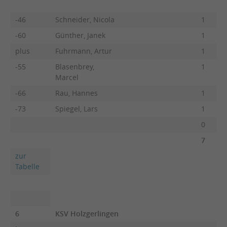
-46
Schneider, Nicola
1
-60
Günther, Janek
1
plus
Fuhrmann, Artur
1
-55
Blasenbrey,
1
Marcel
-66
Rau, Hannes
1
-73
Spiegel, Lars
1
0
7
zur
Tabelle
6
KSV Holzgerlingen