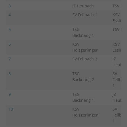
3
JZ Heubach
TSV Ro
4
SV Fellbach 1
KSV
Essling
5
TSG
TSV Ro
Backnang 1
6
KSV
KSV
Holzgerlingen
Essling
7
SV Fellbach 2
JZ
Heubac
8
TSG
SV
Backnang 2
Fellbac
1
9
TSG
JZ
Backnang 1
Heubac
10
KSV
SV
Holzgerlingen
Fellbac
1