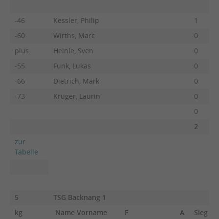
-46
Kessler, Philip
1
-60
Wirths, Marc
0
plus
Heinle, Sven
0
-55
Funk, Lukas
0
-66
Dietrich, Mark
0
-73
Krüger, Laurin
0
0
2
zur
Tabelle
5
TSG Backnang 1
kg
Name Vorname
F
A
Sieg