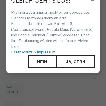
GLEICH GEHT'S LOS!
kg
Name Vorname
F
A
Sieg
überspringen
Mit Ihrer Zustimmung möchten wir Cookies des
-46
0
Dienstes Matomo (anonymisierte
Besucherstatistik), sowie Eye-Able®
-60
Neudert, Tom
0
(Assistenzsoftware), Google Maps (Vereinskarte)
plus
Schneck, Patrick
0
und Google Calender (Termine) einsetzen. Über
-55
Maier, Sebastian
1
Ihre Zustimmung würden wir uns freuen. Vielen
Dank.
-66
Holzhausen,
0
Datenschutz
&
Impressum
Fabian
NEIN
JA, GERN
-73
Wirsching, Jan
0
0
1
zur
Tabelle