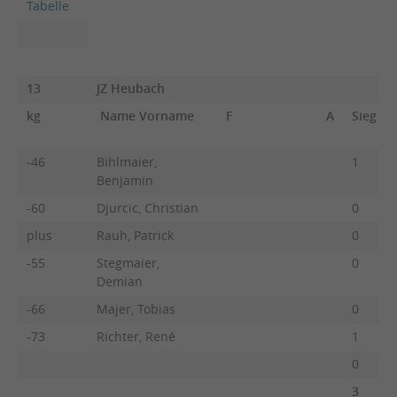
Tabelle
13
JZ Heubach
kg
Name Vorname
F
A
Sieg
-46
Bihlmaier,
1
Benjamin
-60
Djurcic, Christian
0
plus
Rauh, Patrick
0
-55
Stegmaier,
0
Demian
-66
Majer, Tobias
0
-73
Richter, René
1
0
3