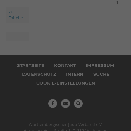
1
zur
Tabelle
Navigation
überspringen
STARTSEITE
KONTAKT
IMPRESSUM
DATENSCHUTZ
INTERN
SUCHE
COOKIE-EINSTELLUNGEN
Württembergischer Judo-Verband e.V.
Hermann-Hess-Straße 8, 71332 Waiblingen