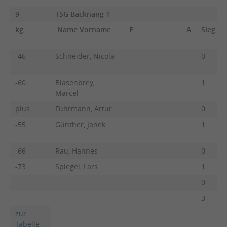
9
TSG Backnang 1
kg
Name Vorname
F
A
Sieg
-46
Schneider, Nicola
0
-60
Blasenbrey,
1
Marcel
plus
Fuhrmann, Artur
0
-55
Günther, Janek
1
-66
Rau, Hannes
0
-73
Spiegel, Lars
1
0
3
zur
Tabelle