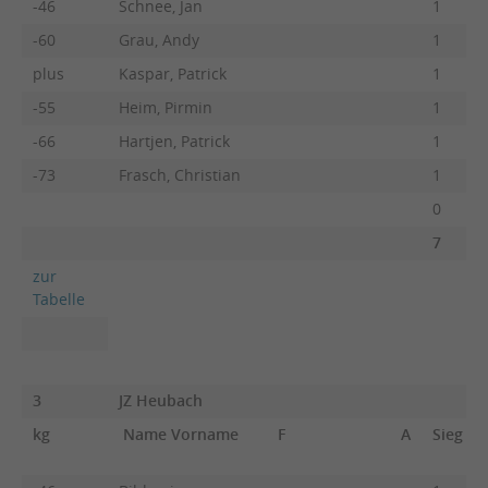
-46
Schnee, Jan
1
-60
Grau, Andy
1
plus
Kaspar, Patrick
1
-55
Heim, Pirmin
1
-66
Hartjen, Patrick
1
-73
Frasch, Christian
1
0
7
zur
Tabelle
3
JZ Heubach
kg
Name Vorname
F
A
Sieg