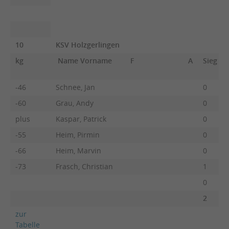
10
KSV Holzgerlingen
kg
Name Vorname
F
A
Sieg
-46
Schnee, Jan
0
-60
Grau, Andy
0
plus
Kaspar, Patrick
0
-55
Heim, Pirmin
0
-66
Heim, Marvin
0
-73
Frasch, Christian
1
0
2
zur
Tabelle