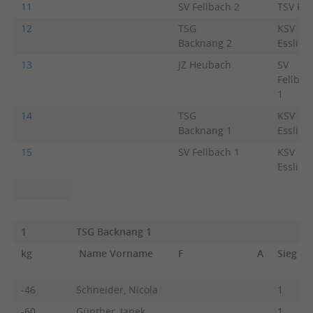
11
SV Fellbach 2
TSV Ro
12
TSG
KSV
Backnang 2
Essling
13
JZ Heubach
SV
Fellbac
1
14
TSG
KSV
Backnang 1
Essling
15
SV Fellbach 1
KSV
Essling
1
TSG Backnang 1
kg
Name Vorname
F
A
Sieg
-46
Schneider, Nicola
1
-60
Günther, Janek
1