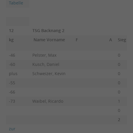
Tabelle
12
TSG Backnang 2
kg
Name Vorname
F
A
Sieg
-46
Pelster, Max
0
-60
Kusch, Daniel
0
plus
Schweizer, Kevin
0
-55
0
-66
0
-73
Waibel, Ricardo
1
0
2
zur