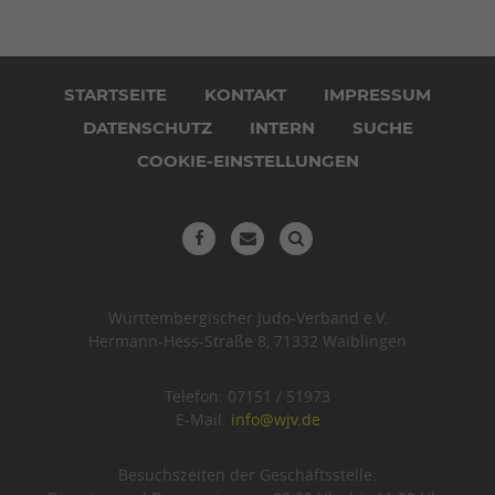
Navigation
überspringen
STARTSEITE
KONTAKT
IMPRESSUM
DATENSCHUTZ
INTERN
SUCHE
COOKIE-EINSTELLUNGEN
Württembergischer Judo-Verband e.V.
Hermann-Hess-Straße 8, 71332 Waiblingen
Telefon: 07151 / 51973
E-Mail:
info@wjv.de
Besuchszeiten der Geschäftsstelle: