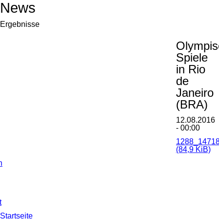
News
Ergebnisse
Olympis
Spiele
in Rio
de
Janeiro
(BRA)
12.08.2016
- 00:00
1288_14718
(84,9 KiB)
n
n
t
Navigation
Startseite