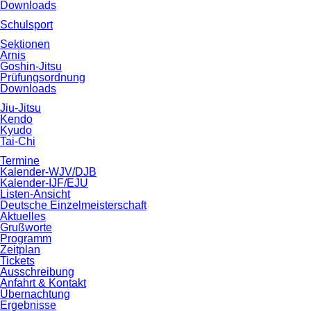
Downloads
Schulsport
Sektionen
Arnis
Goshin-Jitsu
Prüfungsordnung
Downloads
Jiu-Jitsu
Kendo
Kyudo
Tai-Chi
Termine
Kalender-WJV/DJB
Kalender-IJF/EJU
Listen-Ansicht
Deutsche Einzelmeisterschaft
Aktuelles
Grußworte
Programm
Zeitplan
Tickets
Ausschreibung
Anfahrt & Kontakt
Übernachtung
Ergebnisse