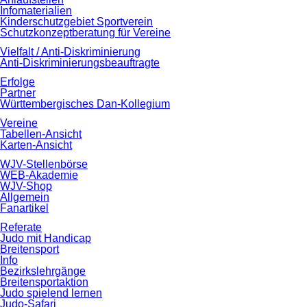
Infomaterialien
Kinderschutzgebiet Sportverein
Schutzkonzeptberatung für Vereine
Vielfalt / Anti-Diskriminierung
Anti-Diskriminierungsbeauftragte
Erfolge
Partner
Württembergisches Dan-Kollegium
Vereine
Tabellen-Ansicht
Karten-Ansicht
WJV-Stellenbörse
WEB-Akademie
WJV-Shop
Allgemein
Fanartikel
Referate
Judo mit Handicap
Breitensport
Info
Bezirkslehrgänge
Breitensportaktion
Judo spielend lernen
Judo-Safari