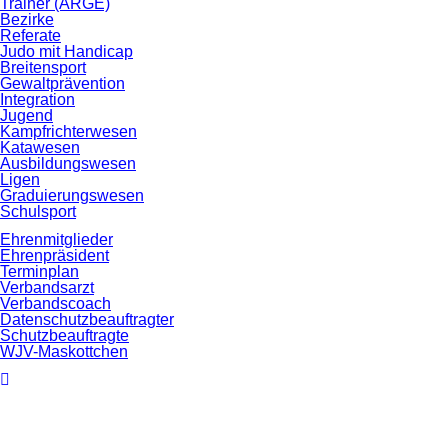
Trainer (ARGE)
Bezirke
Referate
Judo mit Handicap
Breitensport
Gewaltprävention
Integration
Jugend
Kampfrichterwesen
Katawesen
Ausbildungswesen
Ligen
Graduierungswesen
Schulsport
Ehrenmitglieder
Ehrenpräsident
Terminplan
Verbandsarzt
Verbandscoach
Datenschutz­beauftragter
Schutzbeauftragte
WJV-Maskottchen