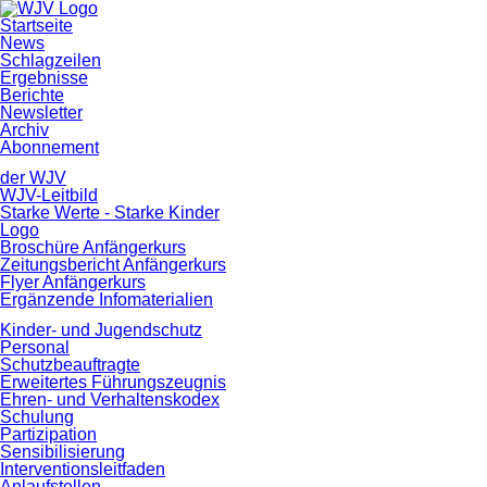
Navigation
Startseite
überspringen
News
Schlagzeilen
Ergebnisse
Berichte
Newsletter
Archiv
Abonnement
der WJV
WJV-Leitbild
Starke Werte - Starke Kinder
Logo
Broschüre Anfängerkurs
Zeitungsbericht Anfängerkurs
Flyer Anfängerkurs
Ergänzende Infomaterialien
Kinder- und Jugendschutz
Personal
Schutzbeauftragte
Erweitertes Führungszeugnis
Ehren- und Verhaltenskodex
Schulung
Partizipation
Sensibilisierung
Interventionsleitfaden
Anlaufstellen