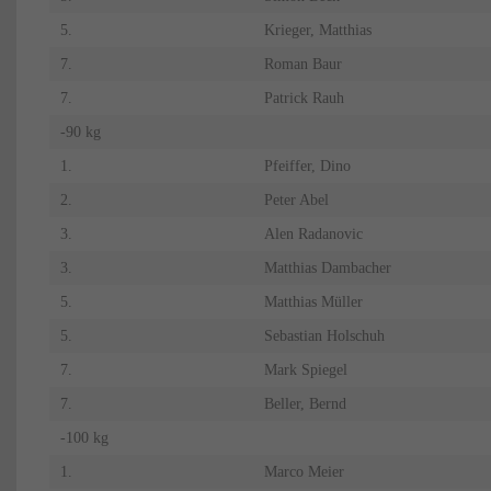
5.
Krieger, Matthias
7.
Roman Baur
7.
Patrick Rauh
-90 kg
1.
Pfeiffer, Dino
2.
Peter Abel
3.
Alen Radanovic
3.
Matthias Dambacher
5.
Matthias Müller
5.
Sebastian Holschuh
7.
Mark Spiegel
7.
Beller, Bernd
-100 kg
1.
Marco Meier