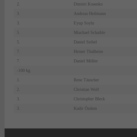
2.
Dimitri Kosenko
3.
Andreas Heilmann
3.
Eyup Soylu
5.
Miachael Schaible
5.
Daniel Seibel
7.
Heiner Thalheim
7.
Daniel Möller
-100 kg
1.
Rene Täuscher
2.
Christian Wolf
3.
Christopher Bleck
3.
Kadir Özdem
Navigation