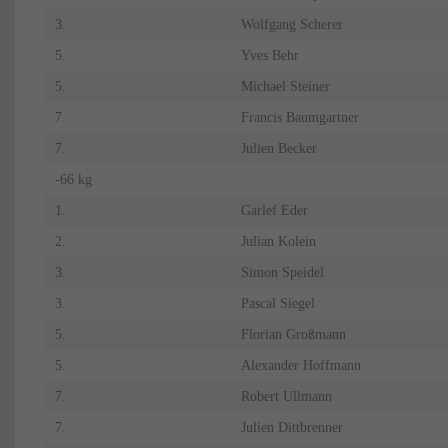
3.
Wolfgang Scherer
5.
Yves Behr
5.
Michael Steiner
7.
Francis Baumgartner
7.
Julien Becker
-66 kg
1.
Garlef Eder
2.
Julian Kolein
3.
Simon Speidel
3.
Pascal Siegel
5.
Florian Großmann
5.
Alexander Hoffmann
7.
Robert Ullmann
7.
Julien Dittbrenner