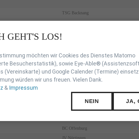
TSG Backnang
KSV Esslingen
KSV Esslingen
H GEHT'S LOS!
en
TSG Backnang
TSB Ravensburg
Zustimmung möchten wir Cookies des Dienstes Matomo
JZ Heubach
rte Besucherstatistik), sowie Eye-Able® (Assistenzsof
KSV Esslingen
 (Vereinskarte) und Google Calender (Termine) einsetz
mung würden wir uns freuen. Vielen Dank.
BC Karlsruhe
tz
&
Impressum
VfL Sindelfingen
NEIN
JA,
BC Offenburg
VfL Sindelfingen
BC Offenburg
JV Nürtingen