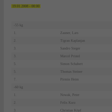
19.01.2008 - 00:00
-55 kg
1.
Zauner, Lars
2.
Tigran Kaplanjan
3.
Sandro Sieger
3.
Marcel Pristel
5.
Simon Schabert
5.
Thomas Steiner
7.
Pirmin Heim
-60 kg
1.
Nowak, Peter
2.
Felix Kurz
3.
Christian Köpf