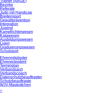
Trainer (ARGE)
Bezirke
Referate
Judo mit Handicap
Breitensport
Gewaltprävention
Integration
Jugend
Kampfrichterwesen
Katawesen
Ausbildungswesen
Ligen
Graduierungswesen
Schulsport
Ehrenmitglieder
Ehrenpräsident
Terminplan
Verbandsarzt
Verbandscoach
Datenschutz­beauftragter
Schutzbeauftragte
WJV-Maskottchen