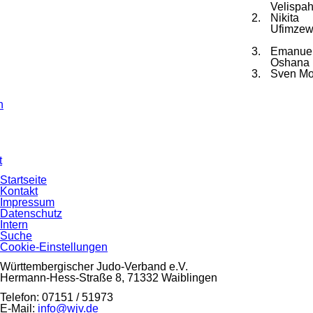
Velispah
2.
Nikita
Ufimze
3.
Emanue
Oshana
3.
Sven Mo
n
n
t
Navigation
Startseite
überspringen
Kontakt
Impressum
Datenschutz
Intern
Suche
Cookie-Einstellungen
Württembergischer Judo-Verband e.V.
Hermann-Hess-Straße 8, 71332 Waiblingen
Telefon: 07151 / 51973
E-Mail:
info@wjv.de