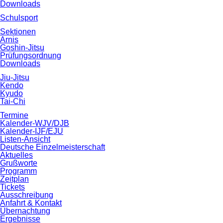
Downloads
Schulsport
Sektionen
Arnis
Goshin-Jitsu
Prüfungsordnung
Downloads
Jiu-Jitsu
Kendo
Kyudo
Tai-Chi
Termine
Kalender-WJV/DJB
Kalender-IJF/EJU
Listen-Ansicht
Deutsche Einzelmeisterschaft
Aktuelles
Grußworte
Programm
Zeitplan
Tickets
Ausschreibung
Anfahrt & Kontakt
Übernachtung
Ergebnisse