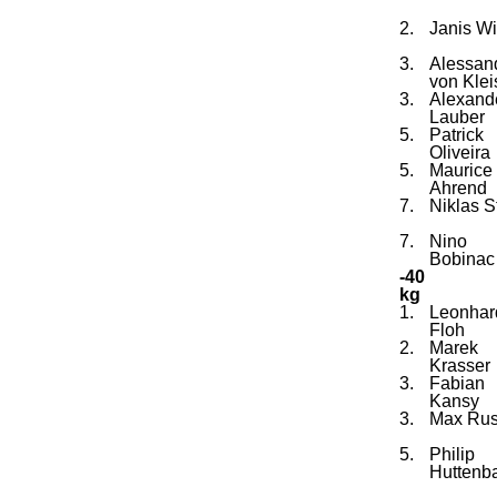
2.
Janis Wi
3.
Alessan
von Klei
3.
Alexand
Lauber
5.
Patrick
Oliveira
5.
Maurice
Ahrend
7.
Niklas S
7.
Nino
Bobinac
-40
kg
1.
Leonhar
Floh
2.
Marek
Krasser
3.
Fabian
Kansy
3.
Max Ru
5.
Philip
Huttenb