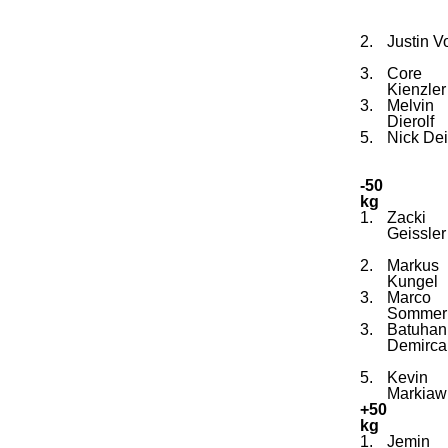
2.
Justin V
3.
Core
Kienzler
3.
Melvin
Dierolf
5.
Nick Dei
-50
kg
1.
Zacki
Geissler
2.
Markus
Kungel
3.
Marco
Sommer
3.
Batuhan
Demirca
5.
Kevin
Markiaw
+50
kg
1.
Jemin