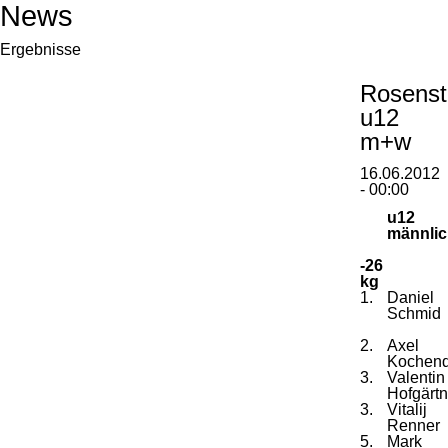
News
Ergebnisse
Rosenst
u12
m+w
16.06.2012
- 00:00
u12
männli
-26
kg
1.
Daniel
Schmid
2.
Axel
Kochend
3.
Valentin
Hofgärtn
3.
Vitalij
Renner
5.
Mark