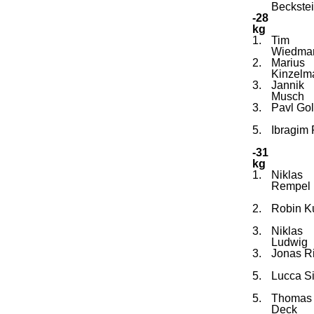
Beckste
-28
kg
1.
Tim
Wiedma
2.
Marius
Kinzelm
3.
Jannik
Musch
3.
Pavl Go
5.
Ibragim 
-31
kg
1.
Niklas
Rempel
2.
Robin K
3.
Niklas
Ludwig
3.
Jonas R
5.
Lucca S
5.
Thomas
Deck