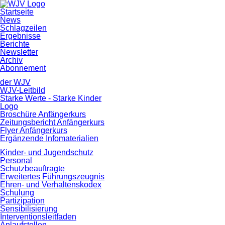
Navigation
Startseite
überspringen
News
Schlagzeilen
Ergebnisse
Berichte
Newsletter
Archiv
Abonnement
der WJV
WJV-Leitbild
Starke Werte - Starke Kinder
Logo
Broschüre Anfängerkurs
Zeitungsbericht Anfängerkurs
Flyer Anfängerkurs
Ergänzende Infomaterialien
Kinder- und Jugendschutz
Personal
Schutzbeauftragte
Erweitertes Führungszeugnis
Ehren- und Verhaltenskodex
Schulung
Partizipation
Sensibilisierung
Interventionsleitfaden
Anlaufstellen