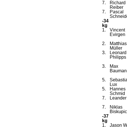
7.
Richard
Reiber
7.
Pascal
Schneid
-34
kg
1.
Vincent
Evirgen
2.
Matthias
Müller
3.
Leonard
Philipps
3.
Max
Bauman
5.
Sebasti
Lux
5.
Hannes
Schmid
7.
Leander
7.
Niklas
Biskupic
-37
kg
1.
Jason W