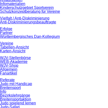
Infomaterialien
Kinderschutzgebiet Sportverein
Schutzkonzeptberatung für Vereine
Vielfalt / Anti-Diskriminierung
Anti-Diskriminierungsbeauftragte
Erfolge
Partner
Württembergisches Dan-Kollegium
Vereine
Tabellen-Ansicht
Karten-Ansicht
WJV-Stellenbörse
WEB-Akademie
WJV-Shop
Allgemein
Fanartikel
Referate
Judo mit Handicap
Breitensport
Info
Bezirkslehrgänge
Breitensportaktion
Judo spielend lernen
Judo-Safari