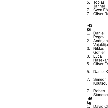
5.
Tobias
Jahnel
7.
Sven Fö
7.
Oliver R
-43
kg
1.
Daniel
Pegov
2.
Andrijan
Vujaklija
3.
Niklas
Göhler
3.
Luca
Haseka
5.
Oliver Fr
5.
Daniel 
7.
Simeon
Koutsour
7.
Robert
Stanesc
-46
kg
1.
David Ot