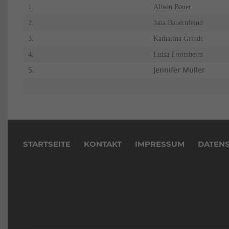
1.
Alison Bauer
2.
Jana Bauernfeind
3.
Katharina Grindt
4.
Luisa Froitzheim
5.
Jennifer Müller
Navigation
überspringen
STARTSEITE
KONTAKT
IMPRESSUM
DATEN