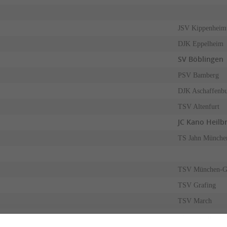
JSV Kippenheim
DJK Eppelheim
SV Böblingen
PSV Bamberg
DJK Aschaffenb
TSV Altenfurt
JC Kano Heilb
TS Jahn Münche
TSV München-G
TSV Grafing
TSV March
TSG Backnang