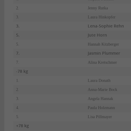
2.
Jenny Rutka
3.
Laura Hinkopfer
3.
Lena-Sophie Rehn
5.
Jute Horn
5.
Hannah Kitzberger
7.
Jasmin Plummer
7.
Alina Kretschmer
-78 kg
1.
Laura Donath
2.
Anna-Marie Bock
3.
Angela Hannak
4.
Paula Holzmann
5.
Lisa Pillmayer
+78 kg