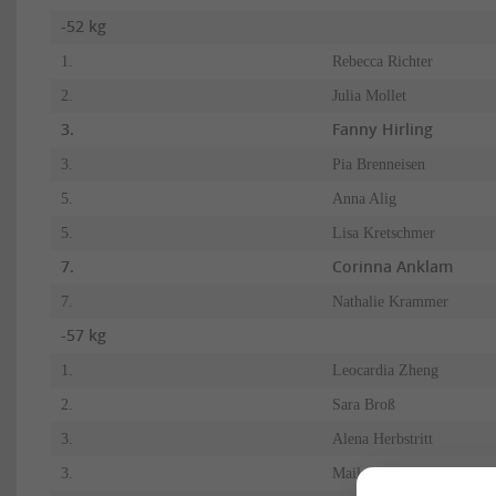
-52 kg
1.
Rebecca Richter
2.
Julia Mollet
3.
Fanny Hirling
3.
Pia Brenneisen
5.
Anna Alig
5.
Lisa Kretschmer
7.
Corinna Anklam
7.
Nathalie Krammer
-57 kg
1.
Leocardia Zheng
2.
Sara Broß
3.
Alena Herbstritt
3.
Maila Sommer