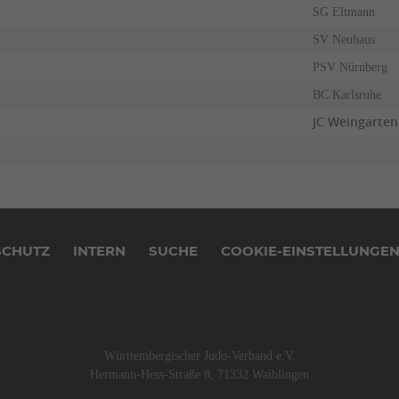
SG Eltmann
SV Neuhaus
PSV Nürnberg
BC Karlsruhe
JC Weingarten
SCHUTZ
INTERN
SUCHE
COOKIE-EINSTELLUNGE
Württembergischer Judo-Verband e.V.
Hermann-Hess-Straße 8, 71332 Waiblingen