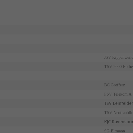
JSV Kippenweile
TSV 2000 Rothe
BC Greffern
PSV Telekom A
TSV Leinfelde
TSV Neutraubli
KJC Ravensbu
SG Eltmann