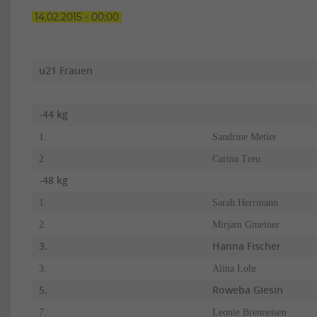
14.02.2015 - 00:00
u21 Frauen
-44 kg
1.
Sandrine Metier
2.
Carina Treu
-48 kg
1.
Sarah Herrmann
2.
Mirjam Gmeiner
3.
Hanna Fischer
3.
Alina Lohr
5.
Roweba Giesin
7.
Leonie Brenneisen