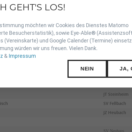
TV Bruchhausen
H GEHT'S LOS!
en
FT Freiburg
TV 05 Bruchhau
Zustimmung möchten wir Cookies des Dienstes Matomo
TSV Neutraubli
rte Besucherstatistik), sowie Eye-Able® (Assistenzsof
 (Vereinskarte) und Google Calender (Termine) einsetz
mung würden wir uns freuen. Vielen Dank.
TV Altendorf
tz
&
Impressum
TSV Altenfurt
KSV Esslingen
NEIN
JA,
TSV Altenfurt
TSV Weilheim
JT Steinheim
isch
SV Fellbach
JZ Heubach
SV Neuhaus