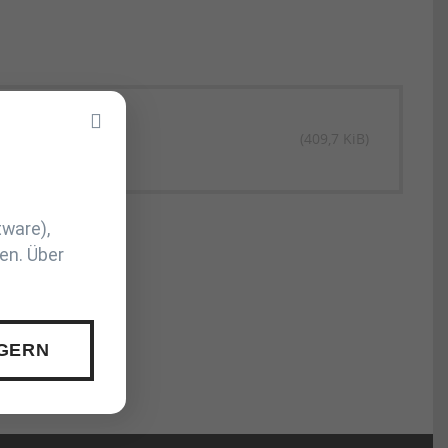
(409,7 KiB)
tware),
en. Über
 GERN