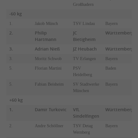
Großhadern
-60 kg
1.
Jakob Münch
TSV Lindau
Bayern
2.
Philip
JC
Württemberg
Hartmann
Bietigheim
3.
Adrian Nieß
JZ Heubach
Württemberg
3.
Moritz Schwob
TV Erlangen
Bayern
5.
Florian Martini
PSV
Baden
Heidelberg
5.
Fabian Beisheim
SV Stadtwerke
Bayern
München
+60 kg
1.
Damir Turkovic
VfL
Württemberg
Sindelfingen
2.
Andre Schöllner
TSV Detag
Bayern
Wernberg