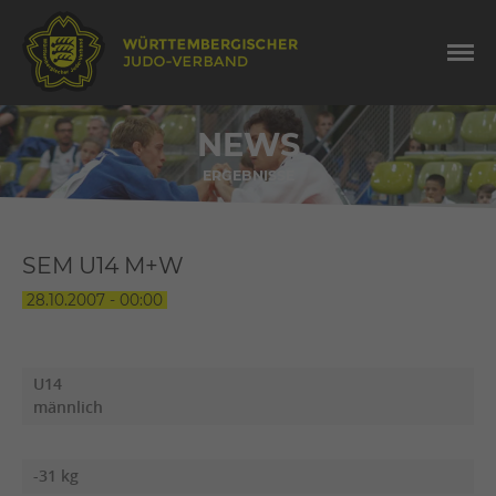
NEWS
ERGEBNISSE
SEM U14 M+W
28.10.2007 - 00:00
U14
männlich
-31 kg