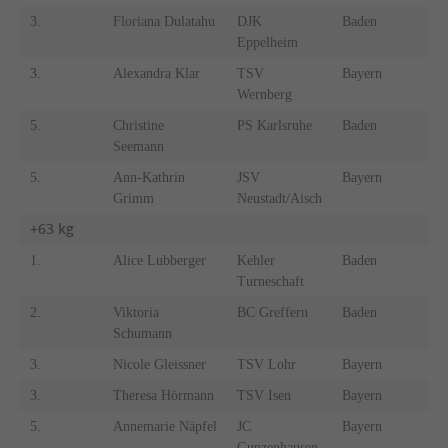
3.
Floriana Dulatahu
DJK
Baden
Eppelheim
3.
Alexandra Klar
TSV
Bayern
Wernberg
5.
Christine
PS Karlsruhe
Baden
Seemann
5.
Ann-Kathrin
JSV
Bayern
Grimm
Neustadt/Aisch
+63 kg
1.
Alice Lubberger
Kehler
Baden
Turneschaft
2.
Viktoria
BC Greffern
Baden
Schumann
3.
Nicole Gleissner
TSV Lohr
Bayern
3.
Theresa Hörmann
TSV Isen
Bayern
5.
Annemarie Näpfel
JC
Bayern
Gunzenhausen