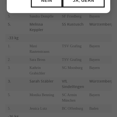
NEIN
JA, GERN
Gunzenhausen
3.
Lisa Schrepfer
PSV Bamberg
Bayern
5.
Sandra Dempfle
SF Friedberg
Bayern
5.
Melissa
SS Kustusch
Württemberg
Keppler
-33 kg
1.
Maxi
TSV Grafing
Bayern
Rautenstrauss
2.
Sara Bross
TSV Grafing
Bayern
3.
Kathrin
SG Moosburg
Bayern
Grabichler
3.
Sarah Stäbler
VfL
Württemberg
Sindelfingen
5.
Monika Benning
SC Armin
Bayern
München
5.
Jessica Lutz
BC Offenburg
Baden
-36 kg