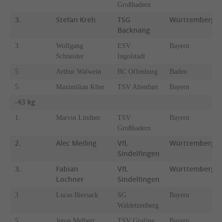
Großhadern
3.
Stefan Kreh
TSG
Württemberg
Backnang
3.
Wolfgang
ESV
Bayern
Schneider
Ingolstadt
5.
Arthur Walwein
BC Offenburg
Baden
5.
Maximilian Klier
TSV Altenfurt
Bayern
-43 kg
1.
Marvin Lindner
TSV
Bayern
Großhadern
2.
Alec Meiling
VfL
Württemberg
Sindelfingen
3.
Fabian
VfL
Württemberg
Lochner
Sindelfingen
3.
Lucas Biersack
SG
Bayern
Waldetzenberg
5.
Jonas Melbert
TSV Grafing
Bayern