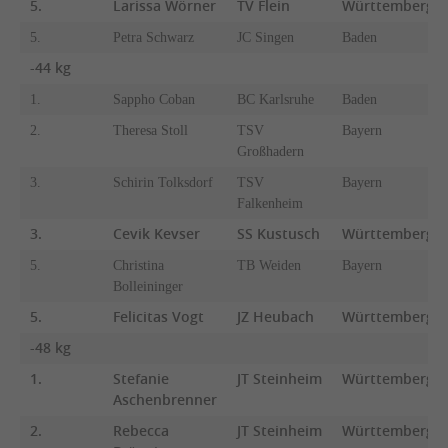
5.
Larissa Wörner
TV Flein
Württemberg
5.
Petra Schwarz
JC Singen
Baden
-44 kg
1.
Sappho Coban
BC Karlsruhe
Baden
2.
Theresa Stoll
TSV
Bayern
Großhadern
3.
Schirin Tolksdorf
TSV
Bayern
Falkenheim
3.
Cevik Kevser
SS Kustusch
Württemberg
5.
Christina
TB Weiden
Bayern
Bolleininger
5.
Felicitas Vogt
JZ Heubach
Württemberg
-48 kg
1.
Stefanie
JT Steinheim
Württemberg
Aschenbrenner
2.
Rebecca
JT Steinheim
Württemberg