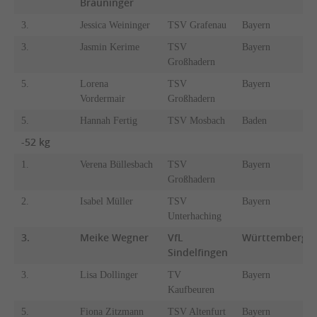
Bräuninger
3.
Jessica Weininger
TSV Grafenau
Bayern
3.
Jasmin Kerime
TSV
Bayern
Großhadern
5.
Lorena
TSV
Bayern
Vordermair
Großhadern
5.
Hannah Fertig
TSV Mosbach
Baden
-52 kg
1.
Verena Büllesbach
TSV
Bayern
Großhadern
2.
Isabel Müller
TSV
Bayern
Unterhaching
3.
Meike Wegner
VfL
Württemberg
Sindelfingen
3.
Lisa Dollinger
TV
Bayern
Kaufbeuren
5.
Fiona Zitzmann
TSV Altenfurt
Bayern