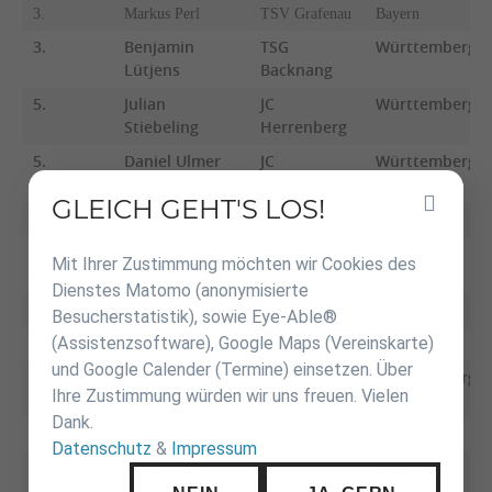
3.
Markus Perl
TSV Grafenau
Bayern
3.
Benjamin
TSG
Württemberg
Lütjens
Backnang
5.
Julian
JC
Württemberg
Stiebeling
Herrenberg
5.
Daniel Ulmer
JC
Württemberg
Herrenberg
GLEICH GEHT'S LOS!
Inhalt
überspringen
U14
Mit Ihrer Zustimmung möchten wir Cookies des
weiblich
Dienstes Matomo (anonymisierte
Besucherstatistik), sowie Eye-Able®
(Assistenzsoftware), Google Maps (Vereinskarte)
-30 kg
und Google Calender (Termine) einsetzen. Über
1.
Fanny Hierling
SV
Württemberg
Ihre Zustimmung würden wir uns freuen. Vielen
Böblingen
Dank.
2.
Carola Bachmayr
DJK Eichstätt
Bayern
Datenschutz
&
Impressum
3.
Julia Preller
JC
Bayern