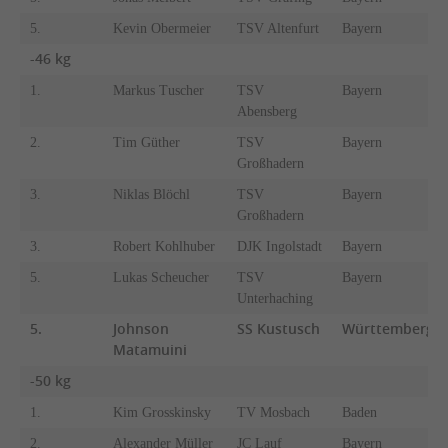
5.
Kevin Obermeier
TSV Altenfurt
Bayern
-46 kg
1.
Markus Tuscher
TSV
Bayern
Abensberg
2.
Tim Güther
TSV
Bayern
Großhadern
3.
Niklas Blöchl
TSV
Bayern
Großhadern
3.
Robert Kohlhuber
DJK Ingolstadt
Bayern
5.
Lukas Scheucher
TSV
Bayern
Unterhaching
5.
Johnson
SS Kustusch
Württemberg
Matamuini
-50 kg
1.
Kim Grosskinsky
TV Mosbach
Baden
2.
Alexander Müller
JC Lauf
Bayern