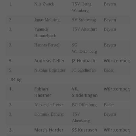
1.
Nils Zwack
TSV Detag
Bayern
Wernberg
2.
Jonas Mohring
SV Stöttwang
Bayern
3.
Yannick
TSV Altenfurt
Bayern
Himmelpach
3.
Hannes Ferstel
SG
Bayern
Waldetzenberg
5.
Andreas Geller
JZ Heubach
Württemberg
5.
Nikolas Umstätter
JC Sandhofen
Baden
-34 kg
1.
Fabian
VfL
Württemberg
Hässner
Sindelfingen
2.
Alexander Leiser
BC Offenburg
Baden
3.
Dominik Ennerst
TSV
Bayern
Abensberg
3.
Mattis Harder
SS Kustusch
Württemberg