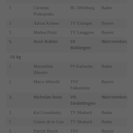
3.
Christian
BC Offenburg
Baden
Prokopenko
3.
Adrian Krämer
TV Erlangen
Bayern
5.
Markus Pöckl
TV Lenggries
Bayern
5.
Aron Kübler
SV
Württemberg
Böblingen
-55 kg
1.
Maximilian
PS Karlsruhe
Baden
Häussler
2.
Marco Albrecht
TSV
Bayern
Falkenheim
3.
Nicholas Rose
VfL
Württemberg
Sindelfingen
3.
Kai Grosskinsky
TV Mosbach
Baden
5.
Gomez de la Cruz
TV Mosbach
Baden
5.
Patrick Hirsch
TSV
Bayern