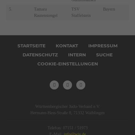
5.
Tamara
TSV
Bayern
Rautenstengel
Staffelstein
Navigation
überspringen
STARTSEITE
KONTAKT
IMPRESSUM
DATENSCHUTZ
INTERN
SUCHE
COOKIE-EINSTELLUNGEN
Württembergischer Judo-Verband e.V.
Hermann-Hess-Straße 8, 71332 Waiblingen
Telefon: 07151 / 51973
E-Mail:
info@wjv.de