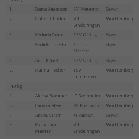
1.
Bianca Augenstein
SV Wettstetten
Bayern
2.
Isabell Pfeiffer
VfL
Württemberg
Sindelfingen
3.
Michaela Reiter
TSV Grafing
Bayern
3.
Michelle Hürzeler
TS Jahn
Bayern
München
5.
Anna Blümel
TSV Grafing
Bayern
5.
Hanna Fischer
TSV
Württemberg
Leinfelden
-40 kg
1.
Alessa Sommer
JT Steinheim
Württemberg
2.
Larissa Meier
SS Kustusch
Württemberg
3.
Andrea Ulherr
JT Ansbach
Bayern
3.
Katharina
VfL
Württemberg
Pfeiffer
Sindelfingen