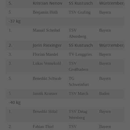
5.
Kristian Nenov
SS Kustusch
Württemberg
5.
Benjamin Huth
TSV Grafing
Bayern
-37 kg
1.
Manuel Scheibel
TSV
Bayern
Abensberg
2.
Jorin Riexinger
SS Kustusch
Württemberg
3.
Florian Mandel
TV Lenggries
Bayern
3.
Lukas Vennekold
TSV
Bayern
Großhadern
5.
Benedikt Schwab
TG
Bayern
Schweinfurt
5.
Jannik Kranzer
TSV March
Baden
-40 kg
1.
Benedikt Hölzl
TSV Detag
Bayern
Wernberg
2.
Fabian Thiel
TSV
Bayern