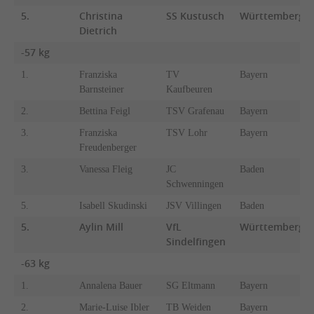
5.
Christina
SS Kustusch
Württemberg
Dietrich
-57 kg
1.
Franziska
TV
Bayern
Barnsteiner
Kaufbeuren
2.
Bettina Feigl
TSV Grafenau
Bayern
3.
Franziska
TSV Lohr
Bayern
Freudenberger
3.
Vanessa Fleig
JC
Baden
Schwenningen
5.
Isabell Skudinski
JSV Villingen
Baden
5.
Aylin Mill
VfL
Württemberg
Sindelfingen
-63 kg
1.
Annalena Bauer
SG Eltmann
Bayern
2.
Marie-Luise Ibler
TB Weiden
Bayern