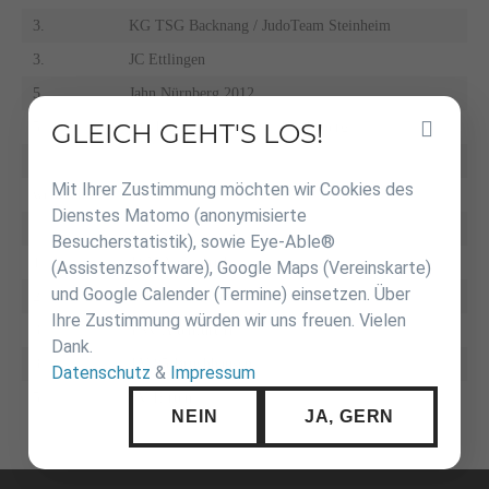
3.
KG TSG Backnang / JudoTeam Steinheim
3.
JC Ettlingen
5.
Jahn Nürnberg 2012
GLEICH GEHT'S LOS!
5.
KG BC Karlsruhe / JSC Heidelberg
Inhalt
überspringen
Mit Ihrer Zustimmung möchten wir Cookies des
weiblich
Dienstes Matomo (anonymisierte
Besucherstatistik), sowie Eye-Able®
1.
TSV Altenfurt I
(Assistenzsoftware), Google Maps (Vereinskarte)
und Google Calender (Termine) einsetzen. Über
2.
JudoTeam Steinheim
Ihre Zustimmung würden wir uns freuen. Vielen
3.
TSV Altenfurt II
Dank.
3.
TV 05 Bruchhausen
Datenschutz
&
Impressum
5.
SV Hirten
NEIN
JA, GERN
Navigation