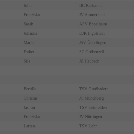
Julia
BC Karlsruhe
Franziska
JV Ammerland
Sarah
ASV Eppelheim
Johanna
DJK Ingolstadt
Marie
JSV Überlingen
Esther
SC Gröbenzell
Sila
JZ Heubach
Bertille
TSV Großhadern
Christin
JC Münchberg
Jasmin
TSV Leinfelden
Franziska
JV Nürtingen
Larissa
TSV Lohr