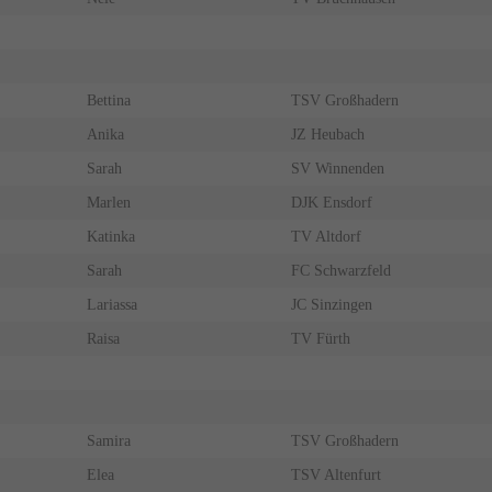
Bettina
TSV Großhadern
Anika
JZ Heubach
Sarah
SV Winnenden
Marlen
DJK Ensdorf
Katinka
TV Altdorf
Sarah
FC Schwarzfeld
Lariassa
JC Sinzingen
Raisa
TV Fürth
Samira
TSV Großhadern
Elea
TSV Altenfurt