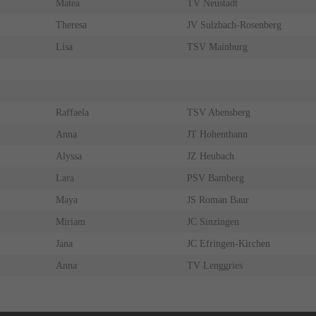
Matea
TV Neustadt
Theresa
JV Sulzbach-Rosenberg
Lisa
TSV Mainburg
Raffaela
TSV Abensberg
Anna
JT Hohenthann
Alyssa
JZ Heubach
Lara
PSV Bamberg
Maya
JS Roman Baur
Miriam
JC Sinzingen
Jana
JC Efringen-Kirchen
Anna
TV Lenggries