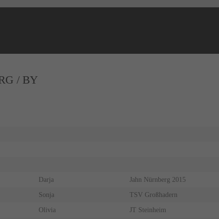
NEWS
G / BY
ERGEBNISSE
Darja
Jahn Nürnberg 2015
Sonja
TSV Großhadern
Olivia
JT Steinheim