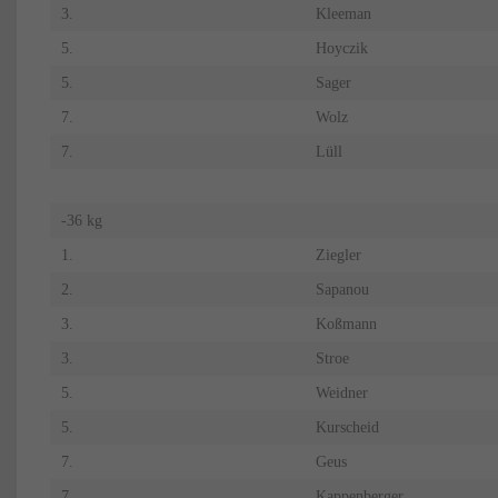
3.
Kleeman
5.
Hoyczik
5.
Sager
7.
Wolz
7.
Lüll
-36 kg
1.
Ziegler
2.
Sapanou
3.
Koßmann
3.
Stroe
5.
Weidner
5.
Kurscheid
7.
Geus
7.
Kappenberger