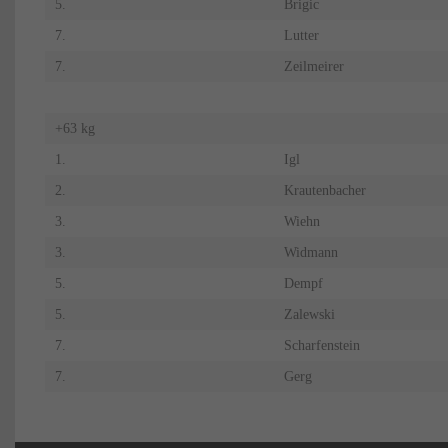
5.
Brigic
7.
Lutter
7.
Zeilmeirer
+63 kg
1.
Igl
2.
Krautenbacher
3.
Wiehn
3.
Widmann
5.
Dempf
5.
Zalewski
7.
Scharfenstein
7.
Gerg