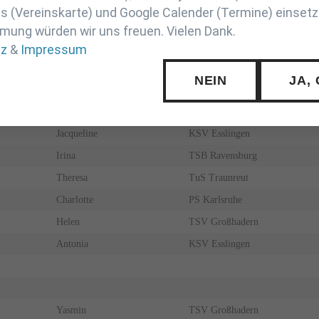
Nicola
JC Münchberg
 (Vereinskarte) und Google Calender (Termine) einsetz
Leony
JSV Tübingen
mung würden wir uns freuen. Vielen Dank.
tz
&
Impressum
NEIN
JA,
Mirjam
JZ Heubach
Carolin
SC Gröbenzell
Jacqueline
KSV Esslingen
Irina
TSB Ravensburg
Theresa
TuS Traunreut
Charlotte
PS Karlsruhe
Helen
TSV Großhadern
Antonia
KSV Esslingen
Yasmin
TSV Großhadern