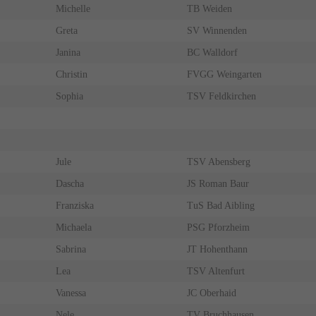
Michelle
TB Weiden
Greta
SV Winnenden
Janina
BC Walldorf
Christin
FVGG Weingarten
Sophia
TSV Feldkirchen
Jule
TSV Abensberg
Dascha
JS Roman Baur
Franziska
TuS Bad Aibling
Michaela
PSG Pforzheim
Sabrina
JT Hohenthann
Lea
TSV Altenfurt
Vanessa
JC Oberhaid
Nele
TV Bruchhausen