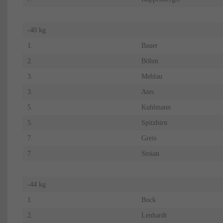
-40 kg
1.
Bauer
2.
Böhm
3.
Mehlau
3.
Ates
5.
Kuhlmann
5.
Spitzhirn
7.
Greis
7.
Stoian
-44 kg
1.
Bock
2.
Lenhardt