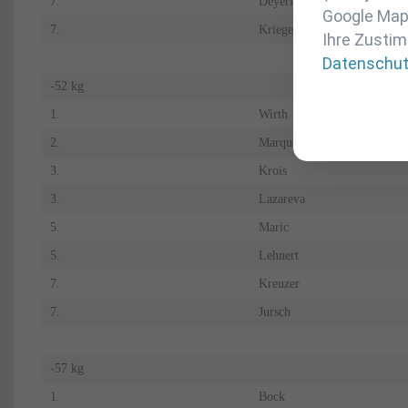
7.
Deyerling
Google Maps
7.
Krieger
Ihre Zustim
Datenschu
-52 kg
1.
Wirth
2.
Marquart
3.
Krois
3.
Lazareva
5.
Maric
5.
Lehnert
7.
Kreuzer
7.
Jursch
-57 kg
1.
Bock