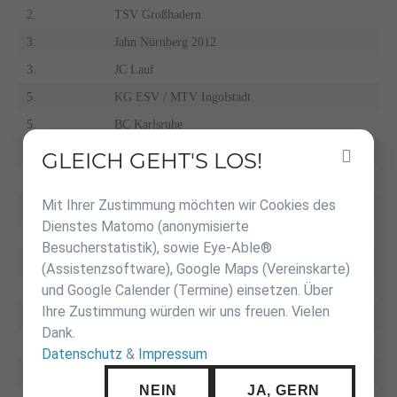
2.
TSV Großhadern
3.
Jahn Nürnberg 2012
3.
JC Lauf
5.
KG ESV / MTV Ingolstadt
5.
BC Karlsruhe
7.
PS Karlsruhe
GLEICH GEHT'S LOS!
Inhalt
überspringen
7.
SV Fellbach
Mit Ihrer Zustimmung möchten wir Cookies des
Dienstes Matomo (anonymisierte
weiblich
Besucherstatistik), sowie Eye-Able®
(Assistenzsoftware), Google Maps (Vereinskarte)
und Google Calender (Termine) einsetzen. Über
1.
TSV Abensberg
Ihre Zustimmung würden wir uns freuen. Vielen
2.
TSV Altenfurt
Dank.
3.
BC Karlsruhe
Datenschutz
&
Impressum
3.
KG JZ Heubach / JT Steinheim
NEIN
JA, GERN