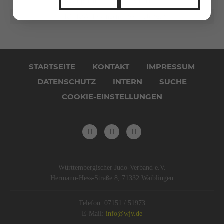
5.
KG Eppelheim / Pfaffenweiler
5.
KG KSV Esslingen / JSV Tübingen
Navigation
überspringen
STARTSEITE
KONTAKT
IMPRESSUM
DATENSCHUTZ
INTERN
SUCHE
COOKIE-EINSTELLUNGEN
Württembergischer Judo-Verband e.V.
Hermann-Hess-Straße 8, 71332 Waiblingen
Telefon: 07151 / 51973
E-Mail:
info@wjv.de