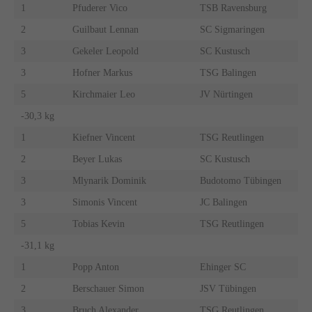
1
Pfuderer Vico
TSB Ravensburg
2
Guilbaut Lennan
SC Sigmaringen
3
Gekeler Leopold
SC Kustusch
3
Hofner Markus
TSG Balingen
5
Kirchmaier Leo
JV Nürtingen
-30,3 kg
1
Kiefner Vincent
TSG Reutlingen
2
Beyer Lukas
SC Kustusch
3
Mlynarik Dominik
Budotomo Tübingen
3
Simonis Vincent
JC Balingen
5
Tobias Kevin
TSG Reutlingen
-31,1 kg
1
Popp Anton
Ehinger SC
2
Berschauer Simon
JSV Tübingen
3
Bruch Alexander
TSG Reutlingen