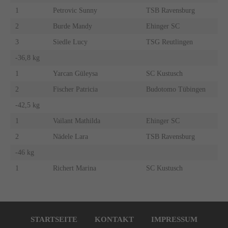
1
Petrovic Sunny
TSB Ravensburg
2
Burde Mandy
Ehinger SC
3
Siedle Lucy
TSG Reutlingen
-36,8 kg
1
Yarcan Güleysa
SC Kustusch
2
Fischer Patricia
Budotomo Tübingen
-42,5 kg
1
Vailant Mathilda
Ehinger SC
2
Nädele Lara
TSB Ravensburg
-46 kg
1
Richert Marina
SC Kustusch
Navigation
überspringen
STARTSEITE
KONTAKT
IMPRESSUM