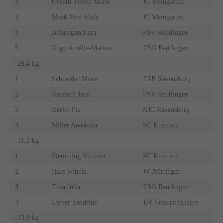
2
Osvath Vivien Marie
JC Weingarten
3
Maaß Vera Alida
JC Weingarten
3
Bräutigam Lara
PSV Reutlingen
5
Rupp Amélie-Mareen
TSG Reutlingen
-29,4 kg
1
Schneider Marie
TSB Ravensburg
2
Ramisch Jana
PSV Reutlingen
3
Kerler Pia
KJC Ravensburg
3
Miller Anastasia
SC Kustusch
-31,2 kg
1
Flemming Victoria
SC Kustusch
2
Haas Sophia
JV Nürtingen
3
Tran Julia
TSG Reutlingen
3
Lieber Sandrine
JJV Friedrichshafen
-33,8 kg