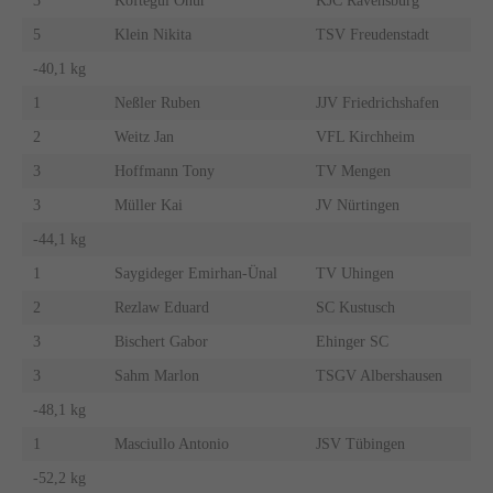
3
Köftegül Onur
KJC Ravensburg
5
Klein Nikita
TSV Freudenstadt
-40,1 kg
1
Neßler Ruben
JJV Friedrichshafen
2
Weitz Jan
VFL Kirchheim
3
Hoffmann Tony
TV Mengen
3
Müller Kai
JV Nürtingen
-44,1 kg
1
Saygideger Emirhan-Ünal
TV Uhingen
2
Rezlaw Eduard
SC Kustusch
3
Bischert Gabor
Ehinger SC
3
Sahm Marlon
TSGV Albershausen
-48,1 kg
1
Masciullo Antonio
JSV Tübingen
-52,2 kg