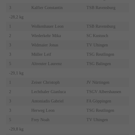
3
Kalfier Constantin
TSB Ravensburg
-28,2 kg
1
Wolkenhauer Leon
TSB Ravensburg
2
Wiederkehr Mika
SC Kustusch
3
Widmaier Jonas
TV Uhingen
3
Müller Leif
TSG Reutlingen
5
Altreuter Laurenz
TSG Balingen
-29,1 kg
1
Zeiser Christoph
JV Nürtingen
2
Lechthaler Gianluca
TSGV Albershausen
3
Antoniadis Gabriel
FA Göppingen
3
Herweg Leon
TSG Reutlingen
5
Frey Noah
TV Uhingen
-29,8 kg