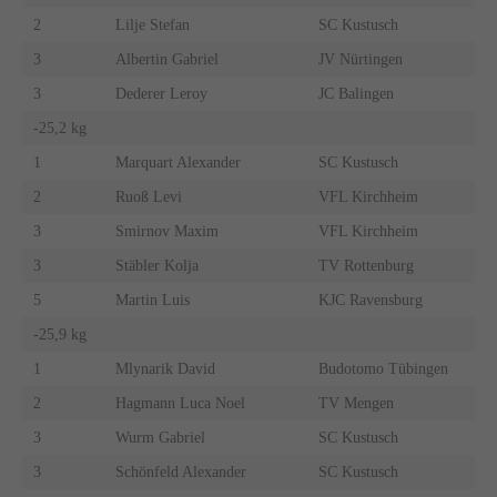
2
Lilje Stefan
SC Kustusch
3
Albertin Gabriel
JV Nürtingen
3
Dederer Leroy
JC Balingen
-25,2 kg
1
Marquart Alexander
SC Kustusch
2
Ruoß Levi
VFL Kirchheim
3
Smirnov Maxim
VFL Kirchheim
3
Stäbler Kolja
TV Rottenburg
5
Martin Luis
KJC Ravensburg
-25,9 kg
1
Mlynarik David
Budotomo Tübingen
2
Hagmann Luca Noel
TV Mengen
3
Wurm Gabriel
SC Kustusch
3
Schönfeld Alexander
SC Kustusch