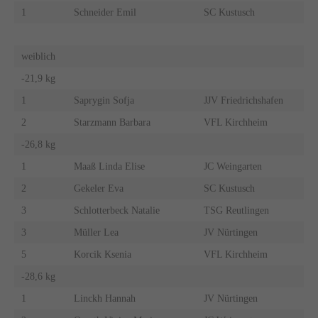
1
Schneider Emil
SC Kustusch
weiblich
-21,9 kg
1
Saprygin Sofja
JJV Friedrichshafen
2
Starzmann Barbara
VFL Kirchheim
-26,8 kg
1
Maaß Linda Elise
JC Weingarten
2
Gekeler Eva
SC Kustusch
3
Schlotterbeck Natalie
TSG Reutlingen
3
Müller Lea
JV Nürtingen
5
Korcik Ksenia
VFL Kirchheim
-28,6 kg
1
Linckh Hannah
JV Nürtingen