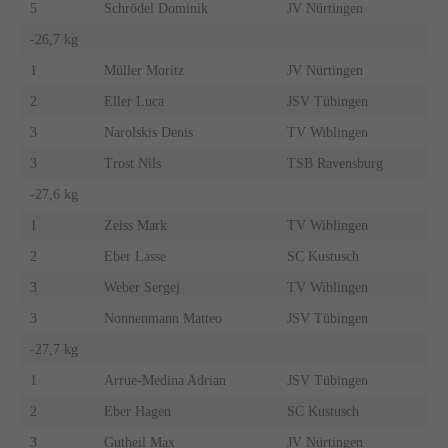
5
Schrödel Dominik
JV Nürtingen
-26,7 kg
1
Müller Moritz
JV Nürtingen
2
Eller Luca
JSV Tübingen
3
Narolskis Denis
TV Wiblingen
3
Trost Nils
TSB Ravensburg
-27,6 kg
1
Zeiss Mark
TV Wiblingen
2
Eber Lasse
SC Kustusch
3
Weber Sergej
TV Wiblingen
3
Nonnenmann Matteo
JSV Tübingen
-27,7 kg
1
Arrue-Medina Adrian
JSV Tübingen
2
Eber Hagen
SC Kustusch
3
Gutheil Max
JV Nürtingen