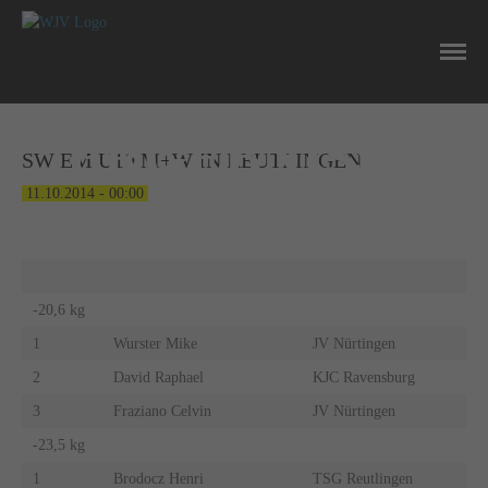
NEWS
ERGEBNISSE
SW EM U10 M+W IN REUTLINGEN
11.10.2014 - 00:00
-20,6 kg
1
Wurster Mike
JV Nürtingen
2
David Raphael
KJC Ravensburg
3
Fraziano Celvin
JV Nürtingen
-23,5 kg
1
Brodocz Henri
TSG Reutlingen