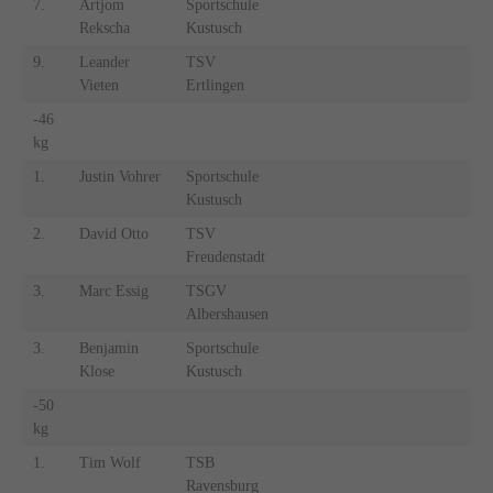
7.
Artjom
Sportschule
Rekscha
Kustusch
9.
Leander
TSV
Vieten
Ertlingen
-46
kg
1.
Justin Vohrer
Sportschule
Kustusch
2.
David Otto
TSV
Freudenstadt
3.
Marc Essig
TSGV
Albershausen
3.
Benjamin
Sportschule
Klose
Kustusch
-50
kg
1.
Tim Wolf
TSB
Ravensburg