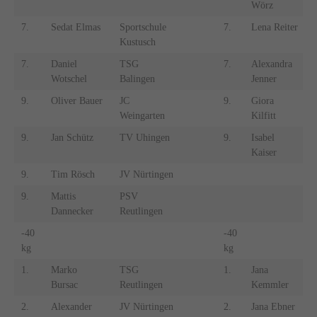
Wörz
7.
Sedat Elmas
Sportschule
7.
Lena Reiter
Kustusch
R
7.
Daniel
TSG
7.
Alexandra
Wotschel
Balingen
Jenner
G
9.
Oliver Bauer
JC
9.
Giora
S
Weingarten
Kilfitt
K
9.
Jan Schütz
TV Uhingen
9.
Isabel
Kaiser
R
9.
Tim Rösch
JV Nürtingen
9.
Mattis
PSV
Dannecker
Reutlingen
-40
-40
kg
kg
1.
Marko
TSG
1.
Jana
S
Bursac
Reutlingen
Kemmler
K
2.
Alexander
JV Nürtingen
2.
Jana Ebner