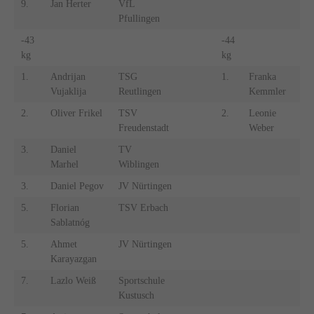
9.
Jan Herter
VfL
Pfullingen
-43
-44
kg
kg
1.
Andrijan
TSG
1.
Franka
S
Vujaklija
Reutlingen
Kemmler
K
2.
Oliver Frikel
TSV
2.
Leonie
J
Freudenstadt
Weber
B
3.
Daniel
TV
Marhel
Wiblingen
3.
Daniel Pegov
JV Nürtingen
5.
Florian
TSV Erbach
Sablatnóg
5.
Ahmet
JV Nürtingen
Karayazgan
7.
Lazlo Weiß
Sportschule
Kustusch