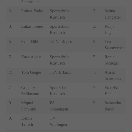
Steinhauer
3.
Robert Bader
Sportschule
3.
Selina
Kustusch
Hangarter
R
3.
Lukas Freuer
Sportschule
3.
Ronja
E
Kustusch
Heymen
5.
Sven Föhl
JV Nürtingen
5.
Lea
V
Saumweber
5.
Kaan Akkus
Sportschule
5.
Ronja
J
Kustusch
Schlegel
B
7.
Tom Geiges
TSV Erbach
7.
Alissa
Schweizer
G
7.
Gregory
Sportschule
7.
Franziska
Zelikmann
Kustusch
Hänle
N
9.
Miquel
FA
9.
Samantha
Schwenk
Göppingen
Rasch
9.
Joshua
TV
Tritsch
Wiblingen