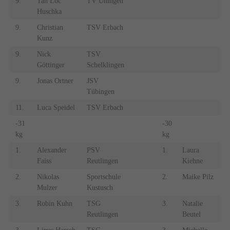
9.
Tan Loc
TV Uhingen
Huschka
9.
Christian
TSV Erbach
Kunz
9.
Nick
TSV
Göttinger
Schelklingen
9.
Jonas Ortner
JSV
Tübingen
11.
Luca Speidel
TSV Erbach
-31
-30
kg
kg
1.
Alexander
PSV
1.
Laura
Faiss
Reutlingen
Kiehne
2.
Nikolas
Sportschule
2.
Maike Pilz
Mulzer
Kustusch
3.
Robin Kuhn
TSG
3.
Natalie
Reutlingen
Beutel
U