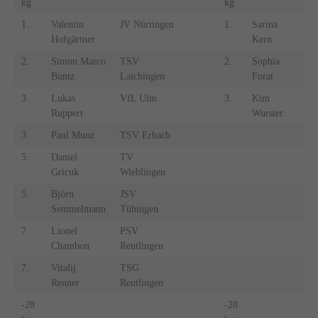
kg
kg
1.
Valentin
JV Nürtingen
1.
Sarina
Hofgärtner
Kern
N
2.
Simon Marco
TSV
2.
Sophia
J
Buntz
Laichingen
Forat
W
3.
Lukas
VfL Ulm
3.
Kim
Ruppert
Wurster
N
3.
Paul Munz
TSV Erbach
5.
Daniel
TV
Gricuk
Wieblingen
5.
Björn
JSV
Semmelmann
Tübingen
7.
Lionel
PSV
Chambon
Reutlingen
7.
Vitalij
TSG
Renner
Reutlingen
-28
-28