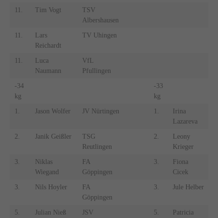
11.
Tim Vogt
TSV
Albershausen
11.
Lars
TV Uhingen
Reichardt
11.
Luca
VfL
Naumann
Pfullingen
-34
-33
kg
kg
1.
Jason Wolfer
JV Nürtingen
1.
Irina
J
Lazareva
W
2.
Janik Geißler
TSG
2.
Leony
Reutlingen
Krieger
T
3.
Niklas
FA
3.
Fiona
J
Wiegand
Göppingen
Cicek
W
3.
Nils Hoyler
FA
3.
Jule Helber
Göppingen
T
5.
Julian Nieß
JSV
5.
Patricia