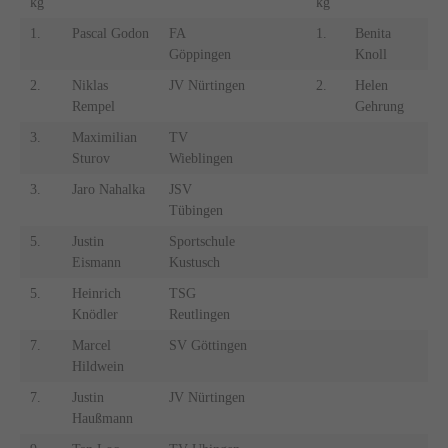
kg
kg
1.
Pascal Godon
FA
1.
Benita
S
Göppingen
Knoll
K
2.
Niklas
JV Nürtingen
2.
Helen
Rempel
Gehrung
T
3.
Maximilian
TV
Sturov
Wieblingen
3.
Jaro Nahalka
JSV
Tübingen
5.
Justin
Sportschule
Eismann
Kustusch
5.
Heinrich
TSG
Knödler
Reutlingen
7.
Marcel
SV Göttingen
Hildwein
7.
Justin
JV Nürtingen
Haußmann