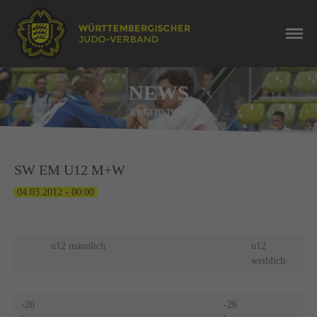
NEWS
ERGEBNISSE
SW EM U12 M+W
04.03.2012 - 00:00
u12 männlich
u12
weiblich
-26
-26