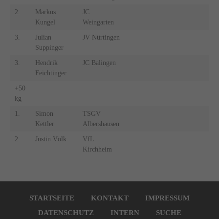
2.
Markus
JC
Kungel
Weingarten
3.
Julian
JV Nürtingen
Suppinger
3.
Hendrik
JC Balingen
Feichtinger
+50
kg
1.
Simon
TSGV
Kettler
Albershausen
2.
Justin Völk
VfL
Kirchheim
Navigation
überspringen
STARTSEITE
KONTAKT
IMPRESSUM
DATENSCHUTZ
INTERN
SUCHE