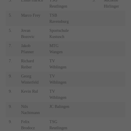
3.
Linus Harsch
TSG
3.
Michelle
Reutlingen
Hirlinger
T
5.
Marco Frey
TSB
Ravensburg
5.
Jovan
Sportschule
Bozovic
Kustusch
7.
Jakob
MTG
Pfanner
Wangen
7.
Richard
TV
Reiber
Wiblingen
9.
Georg
TV
Winterfeld
Wiblingen
9.
Kevin Rul
TV
Wiblingen
9.
Nils
JC Balingen
Nachtmann
9.
Felix
TSG
Brodocz
Reutlingen