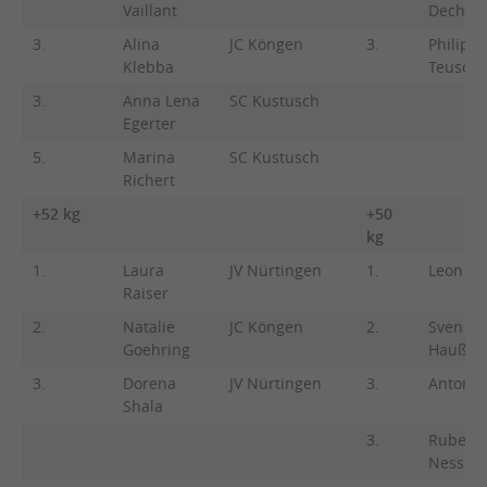
Vaillant
Dechan
3.
Alina
JC Köngen
3.
Philipp
Klebba
Teusch
3.
Anna Lena
SC Kustusch
Egerter
5.
Marina
SC Kustusch
Richert
+52 kg
+50
kg
1.
Laura
JV Nürtingen
1.
Leon Bu
Raiser
2.
Natalie
JC Köngen
2.
Sven
Goehring
Haußm
3.
Dorena
JV Nürtingen
3.
Anton S
Shala
3.
Ruben
Nessler