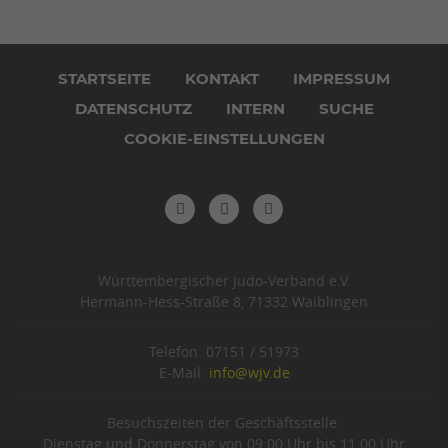
Navigation
überspringen
STARTSEITE
KONTAKT
IMPRESSUM
DATENSCHUTZ
INTERN
SUCHE
COOKIE-EINSTELLUNGEN
Württembergischer Judo-Verband e.V.
Hermann-Hess-Straße 8, 71332 Waiblingen
Telefon: 07151 / 51973
E-Mail:
info@wjv.de
Besuchszeiten der Geschäftsstelle:
Dienstag und Donnerstag von 09:00 Uhr bis 11:00 Uhr