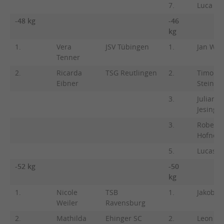
7.
Luca Al
-48 kg
-46
kg
1.
Vera
JSV Tübingen
1.
Jan Wei
Tenner
2.
Ricarda
TSG Reutlingen
2.
Timo
Eibner
Steinri
3.
Julian
Jesinger
3.
Robert
Hofner
5.
Lucas K
-52 kg
-50
kg
1.
Nicole
TSB
1.
Jakob M
Weiler
Ravensburg
2.
Mathilda
Ehinger SC
2.
Leon