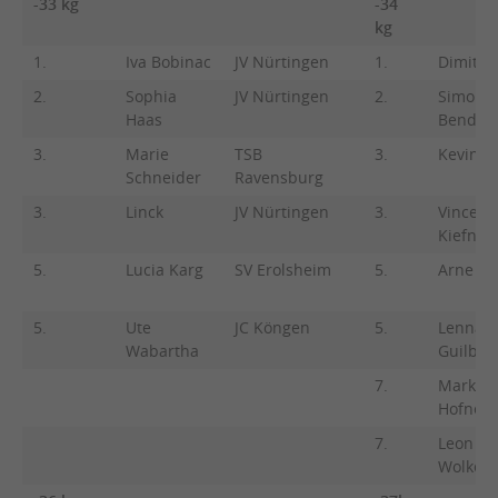
-33 kg
-34
kg
1.
Iva Bobinac
JV Nürtingen
1.
Dimitrij
2.
Sophia
JV Nürtingen
2.
Simon
Haas
Bender
3.
Marie
TSB
3.
Kevin Kil
Schneider
Ravensburg
3.
Linck
JV Nürtingen
3.
Vincent
Kiefner
5.
Lucia Karg
SV Erolsheim
5.
Arne B
5.
Ute
JC Köngen
5.
Lennan
Wabartha
Guilbau
7.
Markus
Hofner
7.
Leon
Wolken