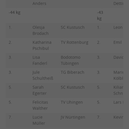
Anders
Detting
-44 kg
-43
kg
1.
Olesja
SC Kustusch
1.
Leon Vo
Brodach
2.
Katharina
TV Rottenburg
2.
Emil Bri
Pschibul
3.
Lisa
Bodotomo
3.
David E
Fanderl
Tübingen
3.
Jule
TG Biberach
3.
Marius
Schultheiß
Kölblin
5.
Sarah
SC Kustusch
5.
Kilian
Egerter
Schnieb
5.
Felicitas
TV Uhingen
5.
Lars Kü
Walther
7.
Lucie
JV Nürtingen
7.
Kevin Pr
Müller