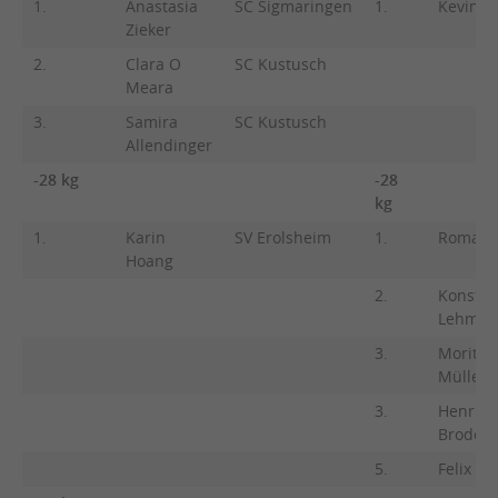
1.
Anastasia
SC Sigmaringen
1.
Kevin H
Zieker
2.
Clara O
SC Kustusch
Meara
3.
Samira
SC Kustusch
Allendinger
-28 kg
-28
kg
1.
Karin
SV Erolsheim
1.
Roman T
Hoang
2.
Konstan
Lehman
3.
Moritz
Müller
3.
Henri
Brodocz
5.
Felix Ke