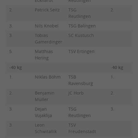
Eckhardt
Reutlingen
G
2.
Patrick Seitz
TSG
2.
S
Reutlingen
3.
Nils Knobel
TSG Balingen
3.
Tobias
SC Kustusch
Gamerdinger
5.
Matthias
TSV Ertingen
Hering
-40 kg
-40 kg
1.
Niklas Böhm
TSB
1.
A
Ravensburg
K
2.
Benjamin
JC Horb
2.
Y
Müller
F
3.
Dejan
TSG
3.
F
Vujaklija
Reutlingen
R
3.
Leon
TSV
Schwitallik
Freudenstadt