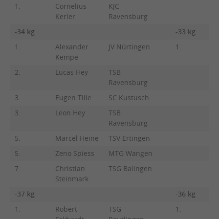
1.
Cornelius
KJC
Kerler
Ravensburg
-34 kg
-33 kg
1.
Alexander
JV Nürtingen
1.
J
Kempe
K
2.
Lucas Hey
TSB
Ravensburg
3.
Eugen Tille
SC Kustusch
3.
Leon Hey
TSB
Ravensburg
5.
Marcel Heine
TSV Ertingen
5.
Zeno Spiess
MTG Wangen
7.
Christian
TSG Balingen
Steinmark
-37 kg
-36 kg
1.
Robert
TSG
1.
H