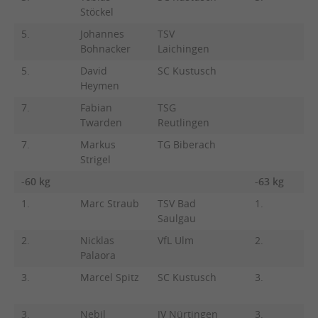
Stöckel
5.
Johannes
TSV
Bohnacker
Laichingen
5.
David
SC Kustusch
Heymen
7.
Fabian
TSG
Twarden
Reutlingen
7.
Markus
TG Biberach
Strigel
-60 kg
-63 kg
1.
Marc Straub
TSV Bad
1.
Le
Saulgau
M
2.
Nicklas
VfL Ulm
2.
M
Palaora
L
3.
Marcel Spitz
SC Kustusch
3.
L
W
3.
Nebil
JV Nürtingen
3.
D