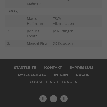
Mahmud
B
+60 kg
1.
Marco
TSGV
Hoffmann
Albershausen
2.
Jacques
JV Nürtingen
Frentz
3.
Manuel Pisu
SC Kustusch
Navigation
überspringen
STARTSEITE
KONTAKT
IMPRESSUM
DATENSCHUTZ
INTERN
SUCHE
COOKIE-EINSTELLUNGEN