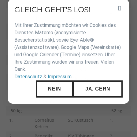
Schiller
G
GLEICH GEHT'S LOS!
Inhalt
2.
Tobias
TSG
2.
T
überspringen
Reinhardt
Reutlingen
F
Mit Ihrer Zustimmung möchten wir Cookies des
3.
Julius Friedl
VfL Ulm
3.
S
Dienstes Matomo (anonymisierte
C
Besucherstatistik), sowie Eye-Able®
3.
Fabian
SC Kustusch
(Assistenzsoftware), Google Maps (Vereinskarte)
Armbruster
und Google Calender (Termine) einsetzen. Über
5.
Fabio Lösche
VfL Kirchheim
Ihre Zustimmung würden wir uns freuen. Vielen
Dank.
5.
Henry Bühler
SC Kustusch
Datenschutz
&
Impressum
7.
Max
JV Nürtingen
Kirchmaier
NEIN
JA, GERN
7.
Daniel
JV Nürtingen
Zimbelmann
-50 kg
-52 kg
1.
Cornelius
SC Kustusch
1.
L
Kehrer
D
2.
Benedikt
JSV Tübingen
2.
M