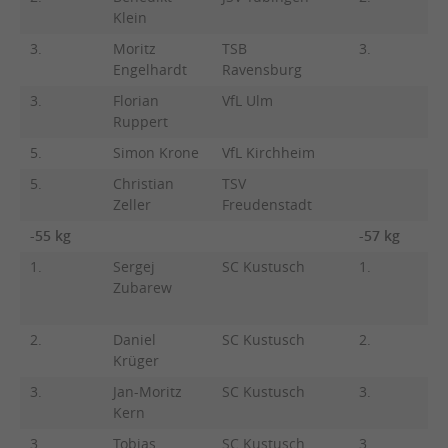
Klein
S
3.
Moritz
TSB
3.
K
Engelhardt
Ravensburg
N
3.
Florian
VfL Ulm
Ruppert
5.
Simon Krone
VfL Kirchheim
5.
Christian
TSV
Zeller
Freudenstadt
-55 kg
-57 kg
1.
Sergej
SC Kustusch
1.
A
Zubarew
M
S
2.
Daniel
SC Kustusch
2.
S
Krüger
D
3.
Jan-Moritz
SC Kustusch
3.
Mi
Kern
3.
Tobias
SC Kustusch
3.
C