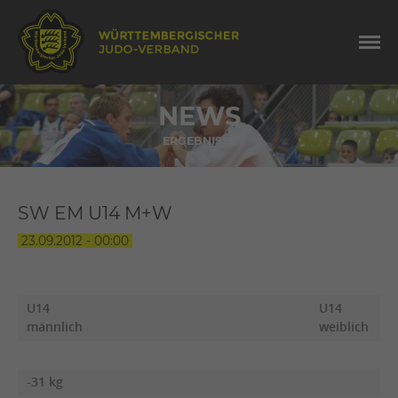
NEWS
ERGEBNISSE
SW EM U14 M+W
23.09.2012 - 00:00
U14
U14
männlich
weiblich
-31 kg