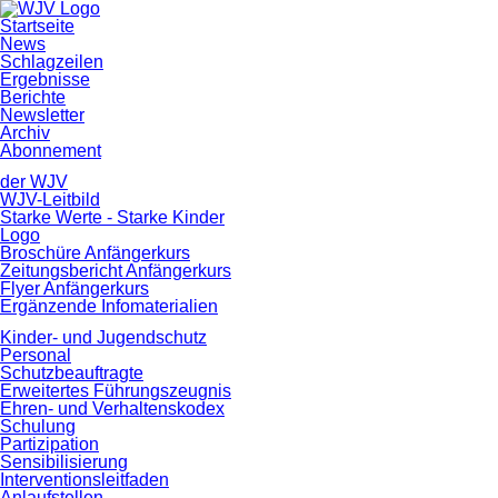
Navigation
Startseite
überspringen
News
Schlagzeilen
Ergebnisse
Berichte
Newsletter
Archiv
Abonnement
der WJV
WJV-Leitbild
Starke Werte - Starke Kinder
Logo
Broschüre Anfängerkurs
Zeitungsbericht Anfängerkurs
Flyer Anfängerkurs
Ergänzende Infomaterialien
Kinder- und Jugendschutz
Personal
Schutzbeauftragte
Erweitertes Führungszeugnis
Ehren- und Verhaltenskodex
Schulung
Partizipation
Sensibilisierung
Interventionsleitfaden
Anlaufstellen