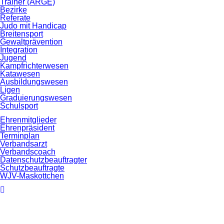
Trainer (ARGE)
Bezirke
Referate
Judo mit Handicap
Breitensport
Gewaltprävention
Integration
Jugend
Kampfrichterwesen
Katawesen
Ausbildungswesen
Ligen
Graduierungswesen
Schulsport
Ehrenmitglieder
Ehrenpräsident
Terminplan
Verbandsarzt
Verbandscoach
Datenschutz­beauftragter
Schutzbeauftragte
WJV-Maskottchen