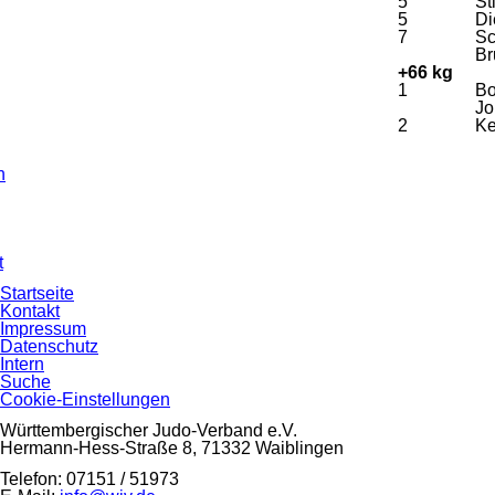
5
St
5
Di
7
Sc
Br
+66 kg
1
Bo
Jo
2
Ke
n
n
t
Navigation
Startseite
überspringen
Kontakt
Impressum
Datenschutz
Intern
Suche
Cookie-Einstellungen
Württembergischer Judo-Verband e.V.
Hermann-Hess-Straße 8, 71332 Waiblingen
Telefon: 07151 / 51973