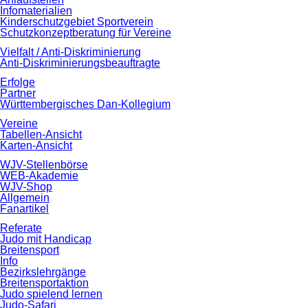
Infomaterialien
Kinderschutzgebiet Sportverein
Schutzkonzeptberatung für Vereine
Vielfalt / Anti-Diskriminierung
Anti-Diskriminierungsbeauftragte
Erfolge
Partner
Württembergisches Dan-Kollegium
Vereine
Tabellen-Ansicht
Karten-Ansicht
WJV-Stellenbörse
WEB-Akademie
WJV-Shop
Allgemein
Fanartikel
Referate
Judo mit Handicap
Breitensport
Info
Bezirkslehrgänge
Breitensportaktion
Judo spielend lernen
Judo-Safari