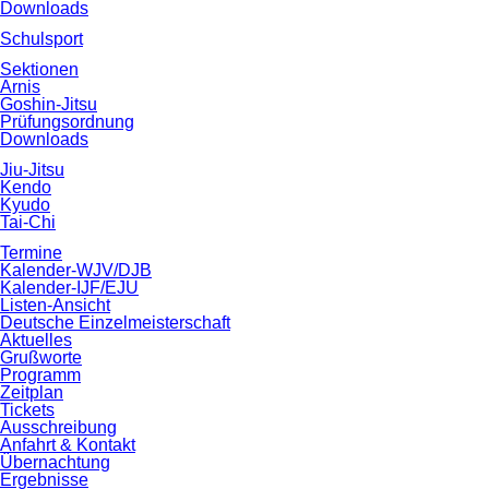
Downloads
Schulsport
Sektionen
Arnis
Goshin-Jitsu
Prüfungsordnung
Downloads
Jiu-Jitsu
Kendo
Kyudo
Tai-Chi
Termine
Kalender-WJV/DJB
Kalender-IJF/EJU
Listen-Ansicht
Deutsche Einzelmeisterschaft
Aktuelles
Grußworte
Programm
Zeitplan
Tickets
Ausschreibung
Anfahrt & Kontakt
Übernachtung
Ergebnisse