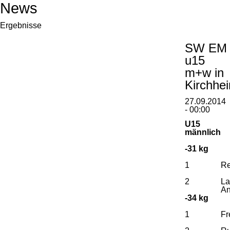
News
Ergebnisse
SW EM
u15
m+w in
Kirchhe
27.09.2014
- 00:00
U15
männlich
-31 kg
1
Re
2
La
An
-34 kg
1
Fr