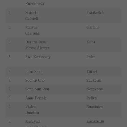
Kuznetcova
2.
Scarlett
Frankreich
2.
Gabrielli
3.
Maryna
Ukraine
3.
Cherniak
3.
Dayaris Rosa
Kuba
3.
Mestre Alvarez
5.
Ewa Konieczny
Polen
5.
5.
Ebru Sahin
Türkei
5.
7.
Soohee Choi
Südkorea
7.
7.
Song Sim Rim
Nordkorea
7.
9.
Anna Bartole
Italien
9.
9.
Violeta
Rumänien
9.
Dumitru
9.
Meruyert
Kasachstan
9.