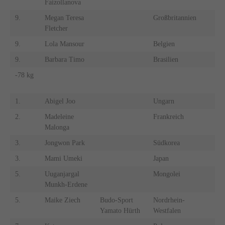
Faizollanova
9.
Megan Teresa
Großbritannien
9.
Fletcher
9.
Lola Mansour
Belgien
9.
9.
Barbara Timo
Brasilien
9.
-78 kg
-1
k
1.
Abigel Joo
Ungarn
1.
2.
Madeleine
Frankreich
2.
Malonga
3.
Jongwon Park
Südkorea
3.
3.
Mami Umeki
Japan
3.
5.
Uuganjargal
Mongolei
5.
Munkh-Erdene
5.
Maike Ziech
Budo-Sport
Nordrhein-
5.
Yamato Hürth
Westfalen