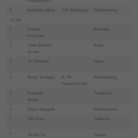
Imangaliyeva
9.
Katharina Menz
TSG Backnang
Württemberg
9.
-52 kg
-6
1.
Natalia
Russland
1.
Kuziutina
2.
Yanet Bermoy
Kuba
2.
Acosta
3.
Ai Shishime
Japan
3.
3.
Romy Tarangul
JC 90
Brandenburg
3.
Frankfurt/Oder
5.
Penelope
Frankreich
5.
Bonna
5.
Darya Skrypnik
Weißrussland
5.
7.
Miri Kim
Südkorea
7.
7.
Yu-Jou Su
Taipeh
7.