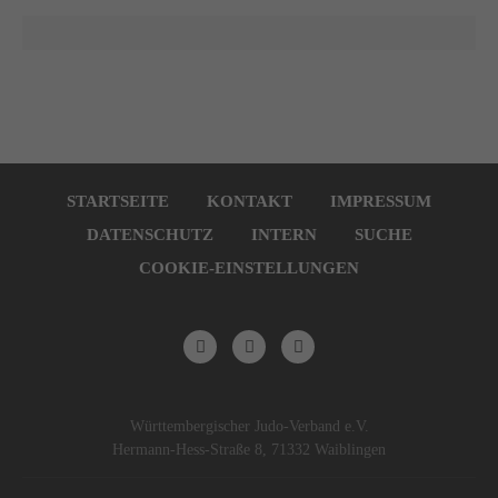
9.
9.
Navigation
überspringen
STARTSEITE
KONTAKT
IMPRESSUM
DATENSCHUTZ
INTERN
SUCHE
COOKIE-EINSTELLUNGEN
Württembergischer Judo-Verband e.V.
Hermann-Hess-Straße 8, 71332 Waiblingen