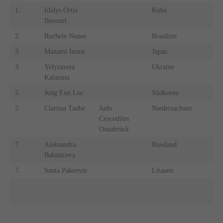
1.
Idalys Ortiz
Kuba
1.
Bocourt
2.
Rochele Nunes
Brasilien
2.
3.
Manami Inoue
Japan
3.
3.
Yelyzaveta
Ukraine
3.
Kalanina
5.
Jung Eun Lee
Südkorea
5.
5.
Clarissa Taube
Judo
Niedersachsen
5.
Crocodiles
Osnabrück
7.
Aleksandra
Russland
7.
Babintceva
7.
Santa Pakenyte
Litauen
7.
9.
9.