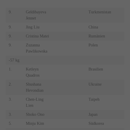
9.
Geldibayeva
Turkmenistan
9.
Jennet
9.
Jing Liu
China
9.
9.
Cristina Matei
Rumänien
9.
9.
Zuzanna
Polen
9.
Pawlikowska
-57 kg
-7
1.
Ketleyn
Brasilien
1.
Quadros
2.
Shushana
Ukraine
2.
Hevondian
3.
Chen-Ling
Taipeh
3.
Lien
3.
Shoko Ono
Japan
3.
5.
Minju Kim
Südkorea
5.