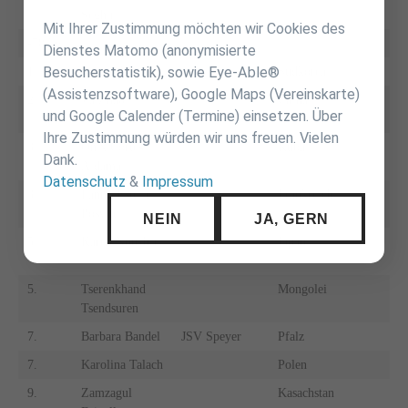
überspringen
Seghir
Mit Ihrer Zustimmung möchten wir Cookies des
-70 kg
-9
Dienstes Matomo (anonymisierte
Besucherstatistik), sowie Eye-Able®
1.
Ye Sul Hwang
Südkorea
1.
(Assistenzsoftware), Google Maps (Vereinskarte)
2.
Jia Zhao
China
2.
und Google Calender (Termine) einsetzen. Über
Ihre Zustimmung würden wir uns freuen. Vielen
3.
Onix Cortes
Kuba
3.
Dank.
Aldama
Datenschutz
&
Impressum
3.
Fanny Estelle
Frankreich
3.
Posvite
NEIN
JA, GERN
5.
Karen Nun-Ira
Japan
5.
5.
Tserenkhand
Mongolei
5.
Tsendsuren
7.
Barbara Bandel
JSV Speyer
Pfalz
7.
7.
Karolina Talach
Polen
7.
9.
Zamzagul
Kasachstan
9.