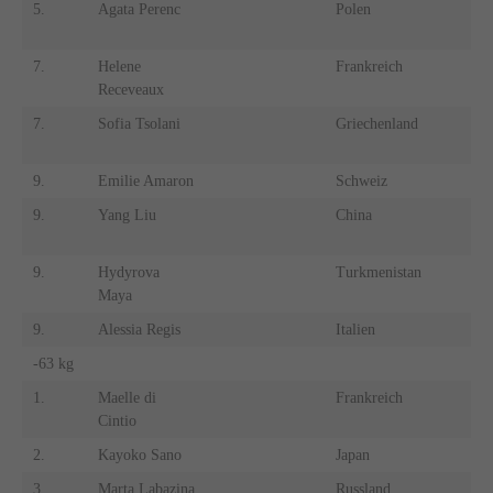
5.
Agata Perenc
Polen
5.
7.
Helene
Frankreich
7.
Receveaux
7.
Sofia Tsolani
Griechenland
7.
9.
Emilie Amaron
Schweiz
9.
9.
Yang Liu
China
9.
9.
Hydyrova
Turkmenistan
9.
Maya
9.
Alessia Regis
Italien
9.
-63 kg
-8
1.
Maelle di
Frankreich
1.
Cintio
2.
Kayoko Sano
Japan
2.
3.
Marta Labazina
Russland
3.