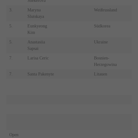
Shekerova
3.
Maryna
Weißrussland
3.
Slutskaya
5.
Eunkyeong
Südkorea
5.
Kim
5.
Anastasiia
Ukraine
5.
Sapsai
7.
Larisa Ceric
Bosnien-
7.
Herzegowina
7.
Santa Pakenyte
Litauen
7.
9.
9.
9.
9.
Open
O