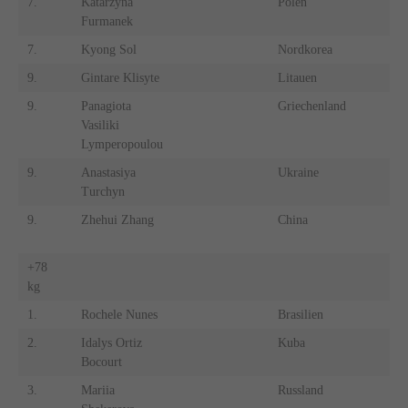
7.
Katarzyna
Polen
7.
Furmanek
7.
Kyong Sol
Nordkorea
7.
9.
Gintare Klisyte
Litauen
9.
9.
Panagiota
Griechenland
9.
Vasiliki
Lymperopoulou
9.
Anastasiya
Ukraine
9.
Turchyn
9.
Zhehui Zhang
China
9.
+78
+
kg
k
1.
Rochele Nunes
Brasilien
1.
2.
Idalys Ortiz
Kuba
2.
Bocourt
3.
Mariia
Russland
3.