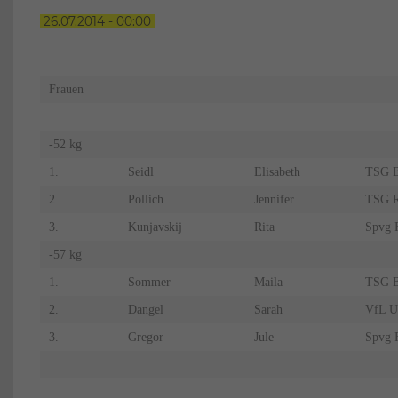
26.07.2014 - 00:00
Frauen
-52 kg
1.
Seidl
Elisabeth
TSG B
2.
Pollich
Jennifer
TSG R
3.
Kunjavskij
Rita
Spvg 
-57 kg
1.
Sommer
Maila
TSG B
2.
Dangel
Sarah
VfL U
3.
Gregor
Jule
Spvg 