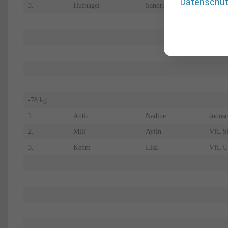
Datenschu
3.
Hufnagel
Sandra
JV Nü
-78 kg
1.
Antic
Nadine
Judos
2.
Mill
Aylin
VfL Si
3.
Kehm
Lisa
VfL U