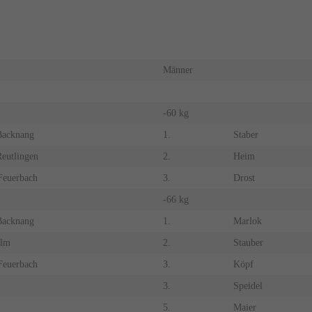
Männer
-60 kg
acknang
1.
Staber
eutlingen
2.
Heim
Feuerbach
3.
Drost
-66 kg
acknang
1.
Marlok
lm
2.
Stauber
Feuerbach
3.
Köpf
3.
Speidel
5.
Maier