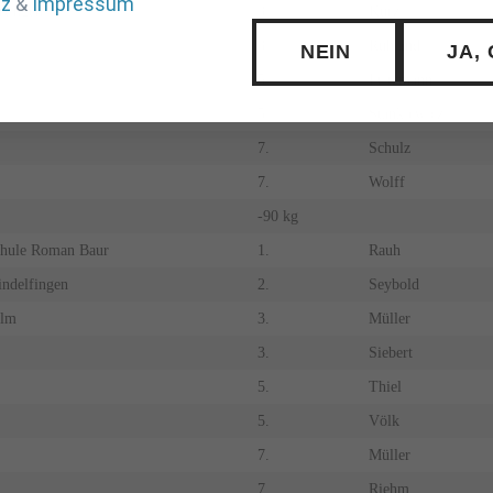
tz
&
Impressum
rtingen
3.
Kurz
3.
Ruhland
NEIN
JA,
5.
Fritzmann
5.
Stankiewicz
7.
Schulz
7.
Wolff
-90 kg
chule Roman Baur
1.
Rauh
ndelfingen
2.
Seybold
lm
3.
Müller
3.
Siebert
5.
Thiel
5.
Völk
7.
Müller
7.
Riehm