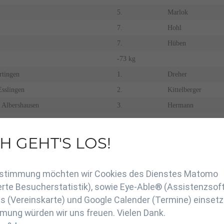
5.
Marlok
7.
Hohl
7.
Hüben
-73 kg
rtingen
1.
Dreher
sslingen
2.
Kittelberger
Albershausen
3.
Hermann
3.
Sailer
5.
Halimi
H GEHT'S LOS!
en
5.
Wiesinger
7.
Franke
Zustimmung möchten wir Cookies des Dienstes Matomo
-81 kg
rte Besucherstatistik), sowie Eye-Able® (Assistenzsof
rtingen
1.
Kurz
 (Vereinskarte) und Google Calender (Termine) einsetz
mung würden wir uns freuen. Vielen Dank.
Albershausen
2.
Baur