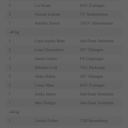
5.
Lia Kruse
KSV Esslingen
5.
Noreen Schröer
TV Niederstetten
7.
Jennifer Simon
TSGV Albershausen
-40 kg
1.
Lena-Sophie Rehn
JudoTeam Steinheim
2.
Lena Chatziastros
JSV Tübingen
3.
Janine Godon
FA Göppingen
3.
Rebekka Leiß
TSG Backnang
5.
Aisha Hahne
JSV Tübingen
5.
Linda Maas
KSV Esslingen
7.
Anika Janner
JudoTeam Steinheim
7.
Mira Hampp
JudoTeam Steinheim
-44 kg
1.
Leonie Dreher
TSB Ravensburg