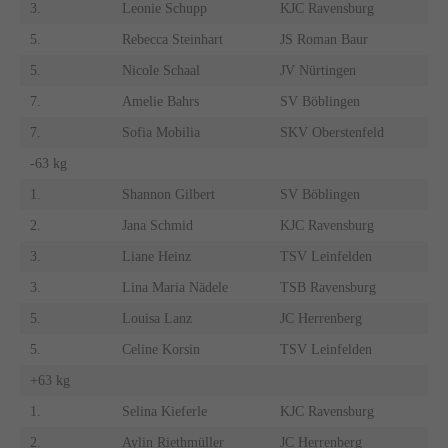
3.
Leonie Schupp
KJC Ravensburg
5.
Rebecca Steinhart
JS Roman Baur
5.
Nicole Schaal
JV Nürtingen
7.
Amelie Bahrs
SV Böblingen
7.
Sofia Mobilia
SKV Oberstenfeld
-63 kg
1.
Shannon Gilbert
SV Böblingen
2.
Jana Schmid
KJC Ravensburg
3.
Liane Heinz
TSV Leinfelden
3.
Lina Maria Nädele
TSB Ravensburg
5.
Louisa Lanz
JC Herrenberg
5.
Celine Korsin
TSV Leinfelden
+63 kg
1.
Selina Kieferle
KJC Ravensburg
2.
Aylin Riethmüller
JC Herrenberg