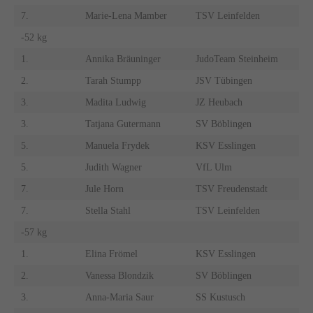
7.
Marie-Lena Mamber
TSV Leinfelden
-52 kg
1.
Annika Bräuninger
JudoTeam Steinheim
2.
Tarah Stumpp
JSV Tübingen
3.
Madita Ludwig
JZ Heubach
3.
Tatjana Gutermann
SV Böblingen
5.
Manuela Frydek
KSV Esslingen
5.
Judith Wagner
VfL Ulm
7.
Jule Horn
TSV Freudenstadt
7.
Stella Stahl
TSV Leinfelden
-57 kg
1.
Elina Frömel
KSV Esslingen
2.
Vanessa Blondzik
SV Böblingen
3.
Anna-Maria Saur
SS Kustusch