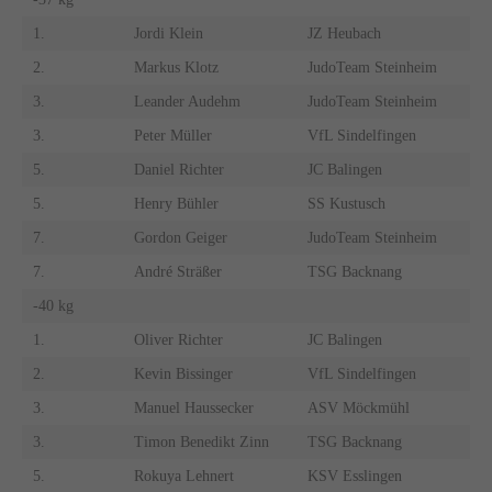
1.
Jordi Klein
JZ Heubach
2.
Markus Klotz
JudoTeam Steinheim
3.
Leander Audehm
JudoTeam Steinheim
3.
Peter Müller
VfL Sindelfingen
5.
Daniel Richter
JC Balingen
5.
Henry Bühler
SS Kustusch
7.
Gordon Geiger
JudoTeam Steinheim
7.
André Sträßer
TSG Backnang
-40 kg
1.
Oliver Richter
JC Balingen
2.
Kevin Bissinger
VfL Sindelfingen
3.
Manuel Haussecker
ASV Möckmühl
3.
Timon Benedikt Zinn
TSG Backnang
5.
Rokuya Lehnert
KSV Esslingen