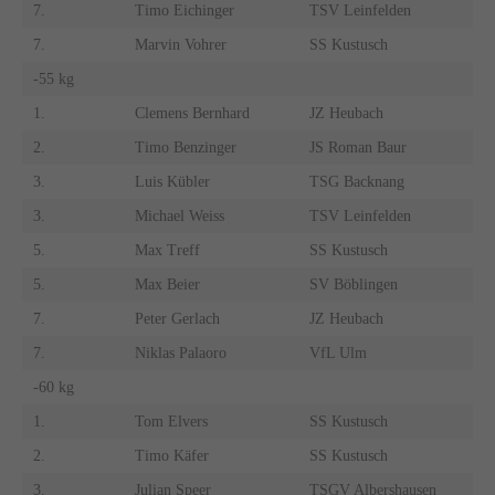
7.
Timo Eichinger
TSV Leinfelden
7.
Marvin Vohrer
SS Kustusch
-55 kg
1.
Clemens Bernhard
JZ Heubach
2.
Timo Benzinger
JS Roman Baur
3.
Luis Kübler
TSG Backnang
3.
Michael Weiss
TSV Leinfelden
5.
Max Treff
SS Kustusch
5.
Max Beier
SV Böblingen
7.
Peter Gerlach
JZ Heubach
7.
Niklas Palaoro
VfL Ulm
-60 kg
1.
Tom Elvers
SS Kustusch
2.
Timo Käfer
SS Kustusch
3.
Julian Speer
TSGV Albershausen