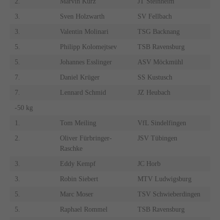
2.
Marvin Kurz
JT Steinheim
3.
Sven Holzwarth
SV Fellbach
3.
Valentin Molinari
TSG Backnang
5.
Philipp Kolomejtsev
TSB Ravensburg
5.
Johannes Esslinger
ASV Möckmühl
7.
Daniel Krüger
SS Kustusch
7.
Lennard Schmid
JZ Heubach
-50 kg
1.
Tom Meiling
VfL Sindelfingen
2.
Oliver Fürbringer-
JSV Tübingen
Raschke
3.
Eddy Kempf
JC Horb
3.
Robin Siebert
MTV Ludwigsburg
5.
Marc Moser
TSV Schwieberdingen
5.
Raphael Rommel
TSB Ravensburg