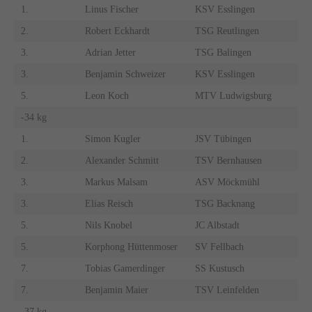
1.
Linus Fischer
KSV Esslingen
2.
Robert Eckhardt
TSG Reutlingen
3.
Adrian Jetter
TSG Balingen
3.
Benjamin Schweizer
KSV Esslingen
5.
Leon Koch
MTV Ludwigsburg
-34 kg
1.
Simon Kugler
JSV Tübingen
2.
Alexander Schmitt
TSV Bernhausen
3.
Markus Malsam
ASV Möckmühl
3.
Elias Reisch
TSG Backnang
5.
Nils Knobel
JC Albstadt
5.
Korphong Hüttenmoser
SV Fellbach
7.
Tobias Gamerdinger
SS Kustusch
7.
Benjamin Maier
TSV Leinfelden
-37 kg