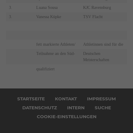
3.
Luana Sousa
KJC Ravensburg
3.
Vanessa Küpke
TSV Flacht
fett markierte Athleten/
Athletinnen sind für die
Teilnahme an den Süd-
Deutschen
Meisterschaften
qualifiziert
Navigation
überspringen
STARTSEITE
KONTAKT
IMPRESSUM
DATENSCHUTZ
INTERN
SUCHE
COOKIE-EINSTELLUNGEN