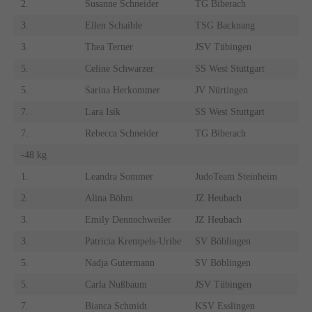
2.
Susanne Schneider
TG Biberach
3.
Ellen Schaible
TSG Backnang
3.
Thea Terner
JSV Tübingen
5.
Celine Schwarzer
SS West Stuttgart
5.
Sarina Herkommer
JV Nürtingen
7.
Lara Isik
SS West Stuttgart
7.
Rebecca Schneider
TG Biberach
-48 kg
1.
Leandra Sommer
JudoTeam Steinheim
2.
Alina Böhm
JZ Heubach
3.
Emily Dennochweiler
JZ Heubach
3.
Patricia Krempels-Uribe
SV Böblingen
5.
Nadja Gutermann
SV Böblingen
5.
Carla Nußbaum
JSV Tübingen
7.
Bianca Schmidt
KSV Esslingen