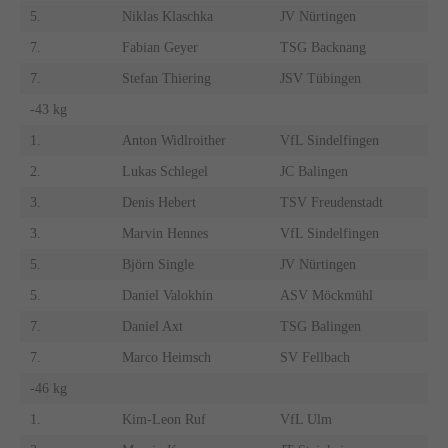
5.
Niklas Klaschka
JV Nürtingen
7.
Fabian Geyer
TSG Backnang
7.
Stefan Thiering
JSV Tübingen
-43 kg
1.
Anton Widlroither
VfL Sindelfingen
2.
Lukas Schlegel
JC Balingen
3.
Denis Hebert
TSV Freudenstadt
3.
Marvin Hennes
VfL Sindelfingen
5.
Björn Single
JV Nürtingen
5.
Daniel Valokhin
ASV Möckmühl
7.
Daniel Axt
TSG Balingen
7.
Marco Heimsch
SV Fellbach
-46 kg
1.
Kim-Leon Ruf
VfL Ulm