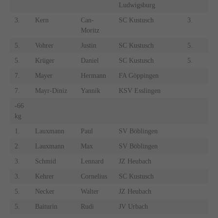
Ludwigsburg
3.
Kern
Can-
SC Kustusch
3.
Ste
Moritz
5.
Vohrer
Justin
SC Kustusch
5.
Ma
5.
Krüger
Daniel
SC Kustusch
5.
De
7.
Mayer
Hermann
FA Göppingen
7.
Mayr-Diniz
Yannik
KSV Esslingen
-66
kg
1.
Lauxmann
Paul
SV Böblingen
2.
Lauxmann
Max
SV Böblingen
3.
Schmid
Lennard
JZ Heubach
3.
Kehrer
Cornelius
SC Kustusch
5.
Necker
Walter
JZ Heubach
5.
Baiturin
Rudi
JV Urbach