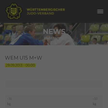
NEWS
ERGEBNISSE
WEM U15 M+W
29.09.2013 - 00:00
-31
-33
kg
kg