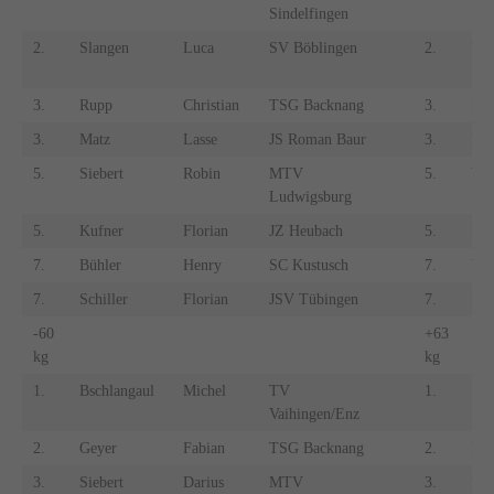
Sindelfingen
2.
Slangen
Luca
SV Böblingen
2.
Vor
3.
Rupp
Christian
TSG Backnang
3.
Meh
3.
Matz
Lasse
JS Roman Baur
3.
Ren
5.
Siebert
Robin
MTV
5.
Wun
Ludwigsburg
5.
Kufner
Florian
JZ Heubach
5.
Bla
7.
Bühler
Henry
SC Kustusch
7.
Wi
7.
Schiller
Florian
JSV Tübingen
7.
Ma
-60
+63
kg
kg
1.
Bschlangaul
Michel
TV
1.
Sc
Vaihingen/Enz
2.
Geyer
Fabian
TSG Backnang
2.
Pfe
3.
Siebert
Darius
MTV
3.
Rie