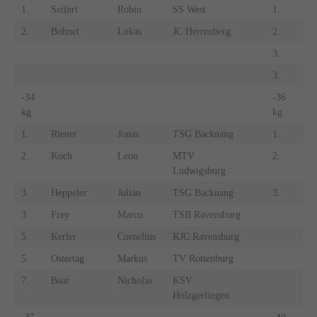
1.
Seifert
Robin
SS West
1.
Kal
2.
Bohnet
Lukas
JC Herrenberg
2.
Ker
3.
Gey
3.
Th
-34
-36
kg
kg
1.
Riener
Jonas
TSG Backnang
1.
Gra
2.
Koch
Leon
MTV
2.
Sup
Ludwigsburg
3.
Heppeler
Julian
TSG Backnang
3.
Pri
3.
Frey
Marco
TSB Ravensburg
5.
Kerler
Cornelius
KJC Ravensburg
5.
Ostertag
Markus
TV Rottenburg
7.
Baar
Nicholas
KSV
Holzgerlingen