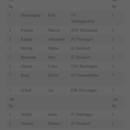
-37
-40
kg
kg
1.
Bschlangaul
Karl
TV
1.
Wir
Vaihingen/Enz
2.
Pomper
Marvin
ASV Möckmühl
2.
Sch
3.
Kempe
Alexander
JV Nürtingen
3.
Kle
3.
Reitzig
Niklas
JZ Heubach
3.
Tet
5.
Baumann
Max
JZ Heubach
5.
Gfö
5.
Harsch
Linus
TSG Reutlingen
5.
Kri
7.
Krug
David
SG Friesenhofen
7.
Ben
7.
Schaff
Jan
DJK Ellwangen
7.
Nar
-40
-44
kg
kg
1.
Wolfer
Jason
JV Nürtingen
1.
Ser
2.
Schmid
Hannes
JZ Heubach
2.
Boz