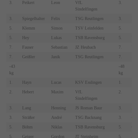
3.
Peikert
Leon
VfL
3.
Sch
Sindelfingen
3.
Spiegelhalter
Felix
TSG Reutlingen
3.
Laz
5.
Klemm
Simon
TSV Leinfelden
5.
Kla
5.
Hey
Lukas
TSB Ravensburg
5.
Wel
7.
Fauser
Sebastian
JZ Heubach
7.
We
7.
Geißler
Janik
TSG Reutlingen
7.
Sch
-43
-48
kg
kg
1.
Hayn
Lucas
KSV Esslingen
1.
Kru
2.
Hebert
Maxim
VfL
2.
Rös
Sindelfingen
3.
Lang
Henning
JS Roman Baur
3.
And
3.
Sträßer
André
TSG Backnang
3.
Gek
5.
Böhm
Niklas
TSB Ravensburg
5.
Gey
5.
Geiger
Gordon
JT Steinheim
5.
Jur