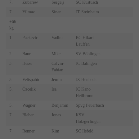
7.
Zubarew
Sergeij
SC Kustusch
7.
Yilmaz
Sinan
JT Steinheim
+66
kg
1.
Packevic
Vadim
BC Hikari
Lauffen
2.
Baur
Mike
SV Böblingen
3.
Hesse
Calvin-
JC Balingen
Fabian
3.
Velispahic
Jemin
JZ Heubach
5.
Özcelik
Isa
JC Kano
Heilbronn
5.
Wagner
Benjamin
Spvg Feuerbach
7.
Bleher
Jonas
KSV
Holzgerlingen
7.
Renner
Kim
SC Ilsfeld