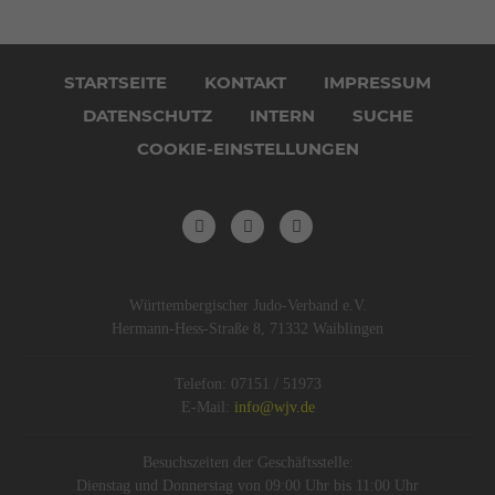
Navigation
überspringen
STARTSEITE
KONTAKT
IMPRESSUM
DATENSCHUTZ
INTERN
SUCHE
COOKIE-EINSTELLUNGEN
Württembergischer Judo-Verband e.V.
Hermann-Hess-Straße 8, 71332 Waiblingen
Telefon: 07151 / 51973
E-Mail:
info@wjv.de
Besuchszeiten der Geschäftsstelle:
Dienstag und Donnerstag von 09:00 Uhr bis 11:00 Uhr