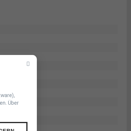
tware),
en. Über
 GERN