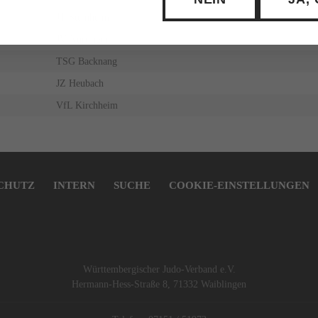
JT Steinheim
JV Nürtingen
TSG Backnang
JZ Heubach
VfL Kirchheim
CHUTZ
INTERN
SUCHE
COOKIE-EINSTELLUNGEN
Württembergischer Judo-Verband e.V.
Hermann-Hess-Straße 8, 71332 Waiblingen