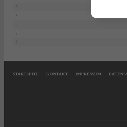
3.
5.
5.
7.
7.
Navigation
überspringen
STARTSEITE
KONTAKT
IMPRESSUM
DATENS