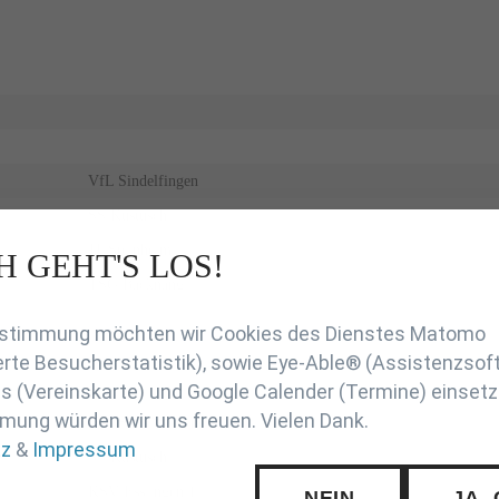
VfL Sindelfingen
SS Kustusch
JT Steinheim
H GEHT'S LOS!
en
TSG Backnang
Zustimmung möchten wir Cookies des Dienstes Matomo
rte Besucherstatistik), sowie Eye-Able® (Assistenzsof
 (Vereinskarte) und Google Calender (Termine) einsetz
mung würden wir uns freuen. Vielen Dank.
VfL Sindelfingen
tz
&
Impressum
SS Kustusch
KSV Esslingen 1
NEIN
JA,