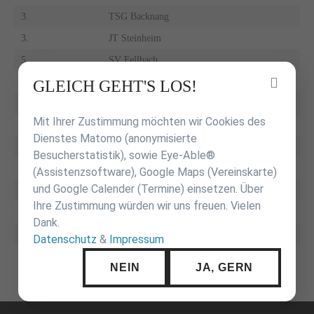
3.
TSG Backnang
3.
JT Steinheim
5.
SV Fellbach
5.
JSV Tübingen
Inhalt
GLEICH GEHT'S LOS!
überspringen
Mit Ihrer Zustimmung möchten wir Cookies des
Fu18
Dienstes Matomo (anonymisierte
Besucherstatistik), sowie Eye-Able®
1.
JT Steinheim
(Assistenzsoftware), Google Maps (Vereinskarte)
und Google Calender (Termine) einsetzen. Über
2.
JSV Tübingen
Ihre Zustimmung würden wir uns freuen. Vielen
3.
KSV Esslingen
Dank.
4.
TSG Backnang
Datenschutz
&
Impressum
NEIN
JA, GERN
Navigation