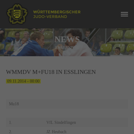
NEWS
ERGEBNISSE
WMMDV M+FU18 IN ESSLINGEN
09.11.2014 - 00:00
Mu18
1.
VfL Sindelfingen
2.
JZ Heubach