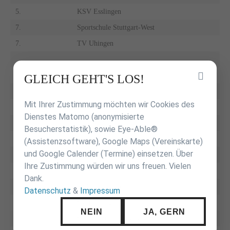
5.
KSV Esslingen
7.
Sportschule Stuttgart-West
7.
TV Uhingen
männlich
Inhalt
GLEICH GEHT'S LOS!
überspringen
Mit Ihrer Zustimmung möchten wir Cookies des
1.
JZ Heubach
Dienstes Matomo (anonymisierte
2.
VfL Sindelfingen
Besucherstatistik), sowie Eye-Able®
3.
JS Roman Baur
(Assistenzsoftware), Google Maps (Vereinskarte)
und Google Calender (Termine) einsetzen. Über
3.
Sportschule Stuttgart-West
Ihre Zustimmung würden wir uns freuen. Vielen
5.
JV Nürtingen
Dank.
5.
KSV Esslingen
Datenschutz
&
Impressum
7.
SV Böblingen
NEIN
JA, GERN
7.
Sportcentrum Kustusch