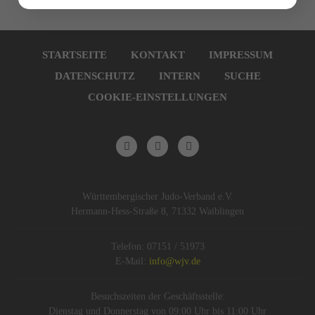
Navigation
überspringen
STARTSEITE
KONTAKT
IMPRESSUM
DATENSCHUTZ
INTERN
SUCHE
COOKIE-EINSTELLUNGEN
Württembergischer Judo-Verband e.V.
Hermann-Hess-Straße 8, 71332 Waiblingen
Telefon: 07151 / 51973
E-Mail:
info@wjv.de
Besuchszeiten der Geschäftsstelle:
Dienstag und Donnerstag von 09:00 Uhr bis 11:00 Uhr