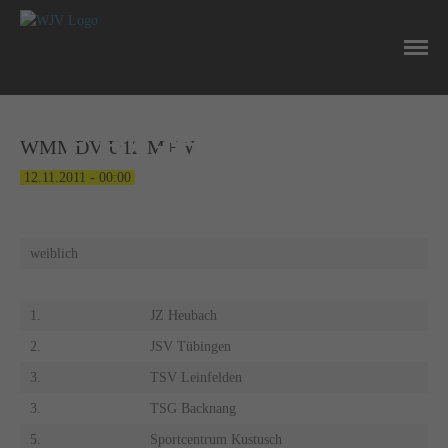
NEWS
ERGEBNISSE
WMMDV U12 M+W
12.11.2011 - 00:00
weiblich
1.
JZ Heubach
2.
JSV Tübingen
3.
TSV Leinfelden
3.
TSG Backnang
5.
Sportcentrum Kustusch