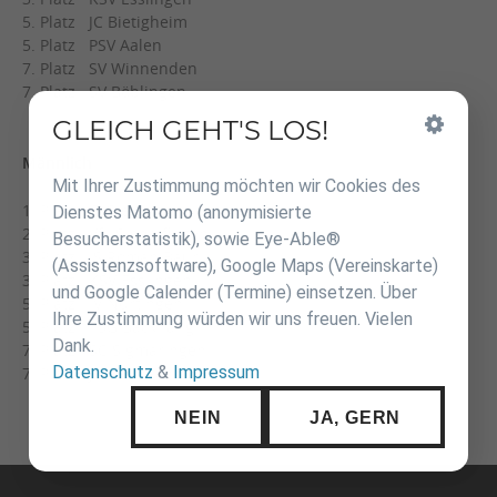
5. Platz JC Bietigheim
5. Platz PSV Aalen
7. Platz SV Winnenden
7. Platz SV Böblingen
GLEICH GEHT'S LOS!
Inhalt
überspringen
Männlich
Mit Ihrer Zustimmung möchten wir Cookies des
1. Platz JT Steinheim
Dienstes Matomo (anonymisierte
2. Platz VfL Sindelfingen
Besucherstatistik), sowie Eye-Able®
3. Platz JS Roman Baur
(Assistenzsoftware), Google Maps (Vereinskarte)
3. Platz KSV Esslingen
und Google Calender (Termine) einsetzen. Über
5. Platz JV Nürtingen
Ihre Zustimmung würden wir uns freuen. Vielen
5. Platz TSG Backnang
Dank.
7. Platz SC Sigmaringen
Datenschutz
&
Impressum
7. Platz JZ Heubach
NEIN
JA, GERN
Navigation