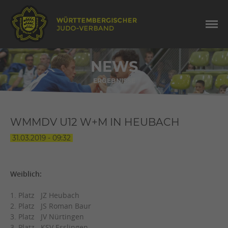
NEWS
ERGEBNISSE
WMMDV U12 W+M IN HEUBACH
31.03.2019 - 09:32
Weiblich:
1. Platz JZ Heubach
2. Platz JS Roman Baur
3. Platz JV Nürtingen
3. Platz KSV Esslingen