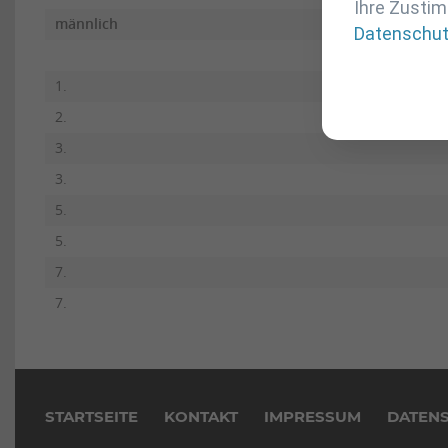
Ihre Zustim
männlich
Datenschu
1.
2.
3.
3.
5.
5.
7.
7.
Navigation
überspringen
STARTSEITE
KONTAKT
IMPRESSUM
DATEN