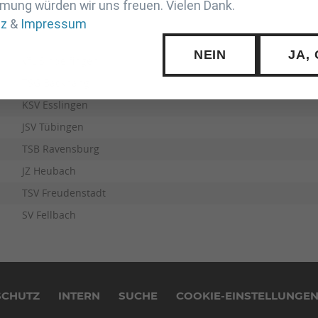
mung würden wir uns freuen. Vielen Dank.
tz
&
Impressum
NEIN
JA,
VfL Sindelfingen
TSG Backnang
KSV Esslingen
JSV Tübingen
TSB Ravensburg
JZ Heubach
TSV Freudenstadt
SV Fellbach
SCHUTZ
INTERN
SUCHE
COOKIE-EINSTELLUNGE