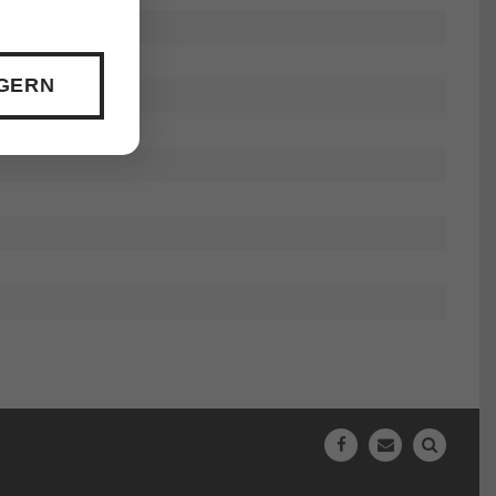
 GERN
N