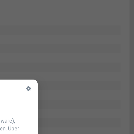
tware),
en. Über