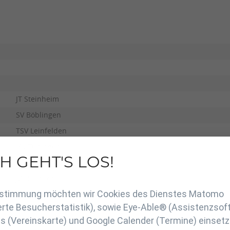
JT Steinheim
SV Böblingen
TSV Leinfelden
JSV Tübingen 1
H GEHT'S LOS!
SC Kustusch
en
JZ Heubach
Zustimmung möchten wir Cookies des Dienstes Matomo
KJC Ravensburg
rte Besucherstatistik), sowie Eye-Able® (Assistenzsof
JSV Tübingen 2
 (Vereinskarte) und Google Calender (Termine) einsetz