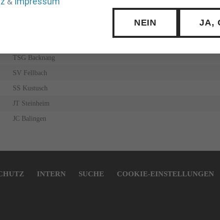
tz
&
Impressum
VfL Sindelfingen
NEIN
JA,
JZ Heubach
JSV Tübingen
TSG Backnang
SV Fellbach
SS Kustusch
JT Steinheim
JC Balingen
CHUTZ
INTERN
SUCHE
COOKIE-EINSTELLUNGEN