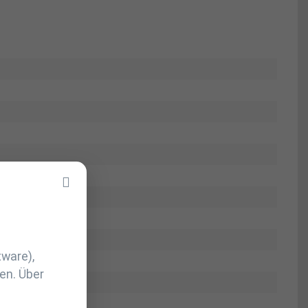
tware),
en. Über