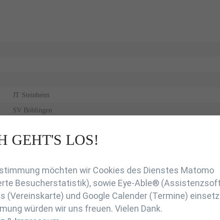
JT Steinheim
SV Böblingen
TSG Backnang
H GEHT'S LOS!
VfL Sindelfingen
en
Zustimmung möchten wir Cookies des Dienstes Matomo
rte Besucherstatistik), sowie Eye-Able® (Assistenzsof
 (Vereinskarte) und Google Calender (Termine) einsetz
mung würden wir uns freuen. Vielen Dank.