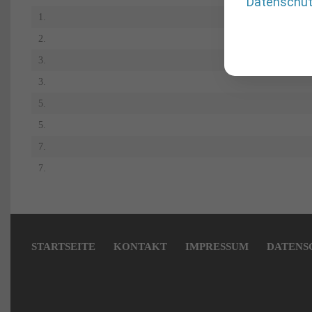
Datenschu
1.
2.
3.
3.
5.
5.
7.
7.
Navigation
überspringen
STARTSEITE
KONTAKT
IMPRESSUM
DATENS