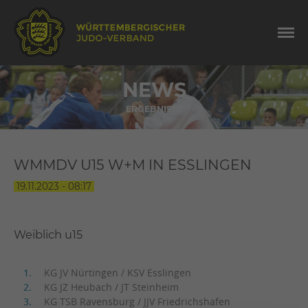
NEWS
ERGEBNISSE
WMMDV U15 W+M IN ESSLINGEN
19.11.2023 - 08:17
Weiblich u15
KG JV Nürtingen / KSV Esslingen
KG JZ Heubach / JT Steinheim
KG TSB Ravensburg / JJV Friedrichshafen