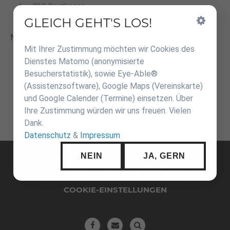
TSG Reutlingen
GLEICH GEHT'S LOS!
Inhalt
überspringen
Männlich u15
Mit Ihrer Zustimmung möchten wir Cookies des
Dienstes Matomo (anonymisierte
VfL Sindelfingen
Besucherstatistik), sowie Eye-Able®
TSG Backnang
(Assistenzsoftware), Google Maps (Vereinskarte)
KG JZ Heubach / JV Nürtingen
und Google Calender (Termine) einsetzen. Über
KG KSV Esslingen / TSV Schwieberdingen
KG JC Horb / VfL Stammheim
Ihre Zustimmung würden wir uns freuen. Vielen
Dank.
Datenschutz
&
Impressum
Navigation
NEIN
JA, GERN
überspringen
STARTSEITE
KONTAKT
IMPRESSUM
DATENSCHUTZ
INTERN
SUCHE
COOKIE-EINSTELLUNGEN