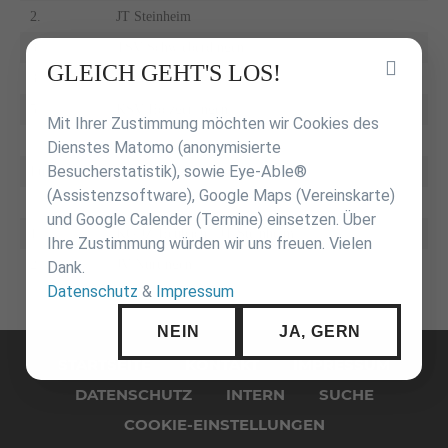
2.
JT Steinheim
3.
TSV Schwieberdingen
Inhalt
GLEICH GEHT'S LOS!
3.
JV Nürtingen
überspringen
5.
KSV Holzgerlingen
Mit Ihrer Zustimmung möchten wir Cookies des
Dienstes Matomo (anonymisierte
Besucherstatistik), sowie Eye-Able®
Fu14
(Assistenzsoftware), Google Maps (Vereinskarte)
und Google Calender (Termine) einsetzen. Über
1.
KG JZ Heubach / JT Steinheim
Ihre Zustimmung würden wir uns freuen. Vielen
2.
JV Nürtingen
Dank.
Datenschutz
&
Impressum
NEIN
JA, GERN
Navigation
überspringen
STARTSEITE
KONTAKT
IMPRESSUM
DATENSCHUTZ
INTERN
SUCHE
COOKIE-EINSTELLUNGEN