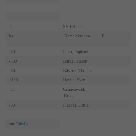
11
SV Fellbach
kg
Name Vorname
F
A
-60
Plato, Raphael
-100
Burgel, Ralph
-66
Kästner, Thomas
+100
Heinle, Sven
-81
Grünenwald,
Timo
-90
Flaccus, Daniel
zur Tabelle