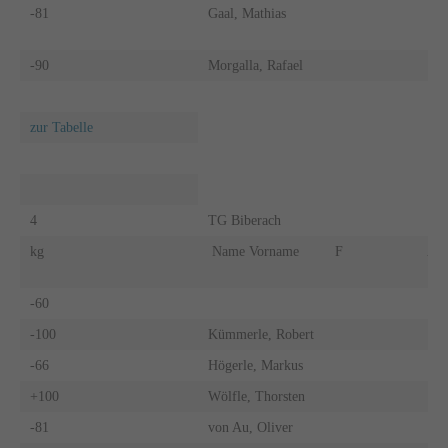
-81
Gaal, Mathias
-90
Morgalla, Rafael
zur Tabelle
4
TG Biberach
kg
Name Vorname
F
A
-60
-100
Kümmerle, Robert
-66
Högerle, Markus
+100
Wölfle, Thorsten
-81
von Au, Oliver