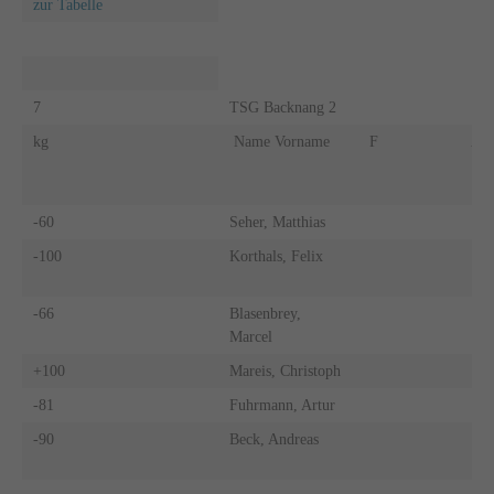
zur Tabelle
7
TSG Backnang 2
kg
Name Vorname
F
A
-60
Seher, Matthias
-100
Korthals, Felix
-66
Blasenbrey,
Marcel
+100
Mareis, Christoph
-81
Fuhrmann, Artur
-90
Beck, Andreas