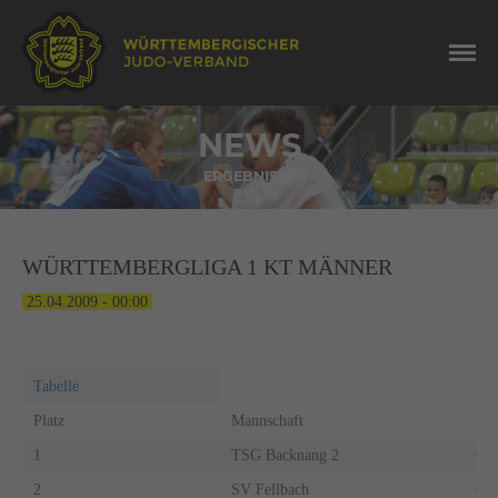
NEWS
ERGEBNISSE
WÜRTTEMBERGLIGA 1 KT MÄNNER
25.04.2009 - 00:00
Tabelle
Platz
Mannschaft
Pu
1
TSG Backnang 2
6:0
2
SV Fellbach
6:0