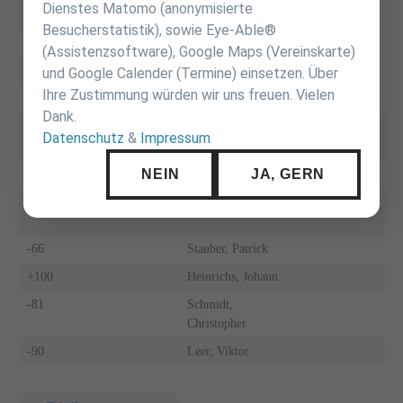
Dienstes Matomo (anonymisierte
zur Tabelle
Besucherstatistik), sowie Eye-Able®
(Assistenzsoftware), Google Maps (Vereinskarte)
und Google Calender (Termine) einsetzen. Über
Ihre Zustimmung würden wir uns freuen. Vielen
6
KJC Ravensburg
Dank.
kg
Name Vorname
F
A
Datenschutz
&
Impressum
NEIN
JA, GERN
-60
-100
Reiser, Markus
-66
Stauber, Patrick
+100
Heinrichs, Johann
-81
Schmidt,
Christopher
-90
Leer, Viktor