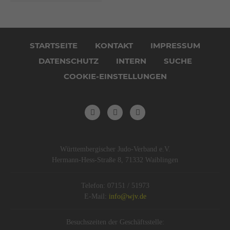
Navigation
überspringen
STARTSEITE
KONTAKT
IMPRESSUM
DATENSCHUTZ
INTERN
SUCHE
COOKIE-EINSTELLUNGEN
Württembergischer Judo-Verband e.V.
Hermann-Hess-Straße 8, 71332 Waiblingen
Telefon: 07151 / 51973
E-Mail:
info@wjv.de
Besuchszeiten der Geschäftsstelle: