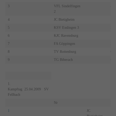
3
VFL Sindelfingen
4:0
2
4
JC Bietigheim
2:4
5
KSV Esslingen 3
2:2
6
KJC Ravensburg
2:2
7
FA Göppingen
2:4
8
TV Rottenburg
0:6
9
TG Biberach
0:6
1.
Kampftag 25.04.2009 SV
Fellbach
Nr
Ro
1
JC