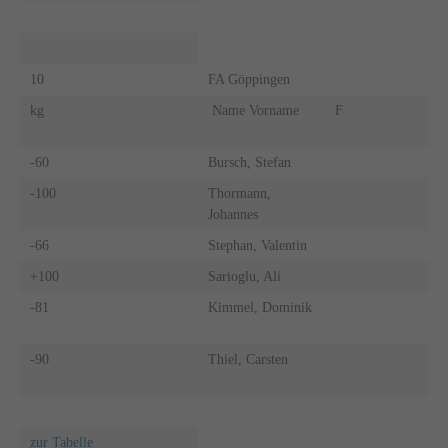
10
FA Göppingen
kg
Name Vorname
F
A
-60
Bursch, Stefan
-100
Thormann,
Johannes
-66
Stephan, Valentin
+100
Sarioglu, Ali
X
-81
Kimmel, Dominik
-90
Thiel, Carsten
zur Tabelle