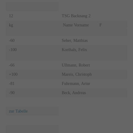
12
TSG Backnang 2
kg
Name Vorname
F
A
-60
Seher, Matthias
-100
Korthals, Felix
-66
Ullmann, Robert
+100
Mareis, Christoph
-81
Fuhrmann, Artur
-90
Beck, Andreas
zur Tabelle