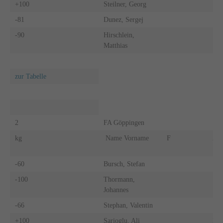
+100
Steilner, Georg
-81
Dunez, Sergej
-90
Hirschlein,
Matthias
zur Tabelle
2
FA Göppingen
kg
Name Vorname
F
A
-60
Bursch, Stefan
-100
Thormann,
Johannes
-66
Stephan, Valentin
+100
Sarioglu, Ali
X