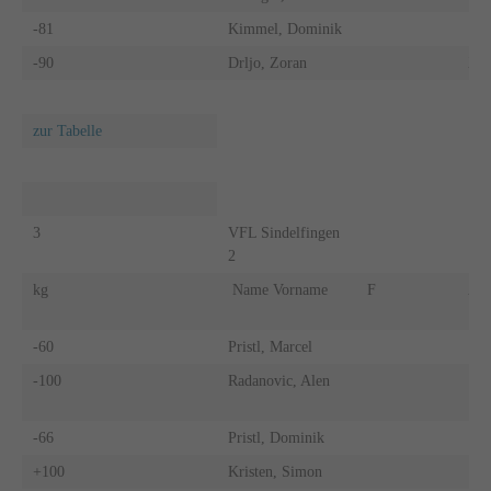
-81
Kimmel, Dominik
-90
Drljo, Zoran
X
zur Tabelle
3
VFL Sindelfingen
2
kg
Name Vorname
F
A
-60
Pristl, Marcel
-100
Radanovic, Alen
-66
Pristl, Dominik
+100
Kristen, Simon