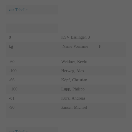
zur Tabelle
8
KSV Esslingen 3
kg
Name Vorname
F
A
-60
Weidner, Kevin
-100
Herweg, Alex
-66
Köpf, Christian
+100
Lupp, Philipp
-81
Kurz, Andreas
-90
Zinser, Michael
zur Tabelle