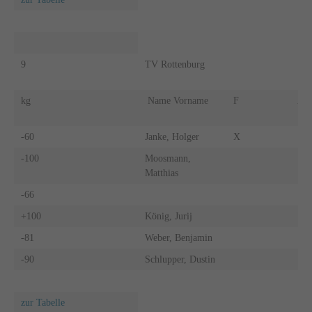
9
TV Rottenburg
kg
Name Vorname
F
A
-60
Janke, Holger
X
-100
Moosmann,
Matthias
-66
+100
König, Jurij
-81
Weber, Benjamin
-90
Schlupper, Dustin
zur Tabelle