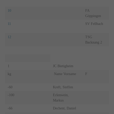
10
FA
Göppingen
11
SV Fellbach
12
TSG
Backnang 2
1
JC Bietigheim
kg
Name Vorname
F
A
-60
Kreft, Steffen
-100
Erlenwein,
Markus
-66
Dechent, Daniel