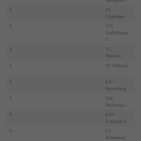
Bietigheim
2
FA
Göppingen
3
VFL
Sindelfingen
2
4
TG
Biberach
5
SV Fellbach
6
KJC
Ravensburg
7
TSG
Backnang 2
8
KSV
Esslingen 3
9
TV
Rottenburg