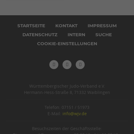
Navigation
überspringen
STARTSEITE
KONTAKT
IMPRESSUM
DATENSCHUTZ
INTERN
SUCHE
COOKIE-EINSTELLUNGEN
Württembergischer Judo-Verband e.V.
Hermann-Hess-Straße 8, 71332 Waiblingen
Telefon: 07151 / 51973
E-Mail:
info@wjv.de
Besuchszeiten der Geschäftsstelle: