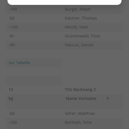
-60
Plato, Raphael
-100
Burgel, Ralph
-66
Kästner, Thomas
+100
Heinle, Sven
-81
Grünenwald, Timo
-90
Flaccus, Daniel
zur Tabelle
12
TSG Backnang 2
kg
Name Vorname
F
-60
Seher, Matthias
-100
Korthals, Felix