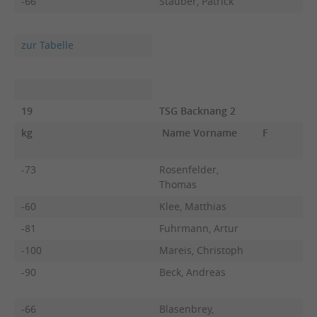
-66
Stauber, Patrick
zur Tabelle
19
TSG Backnang 2
kg
Name Vorname
F
-73
Rosenfelder,
Thomas
-60
Klee, Matthias
-81
Fuhrmann, Artur
-100
Mareis, Christoph
-90
Beck, Andreas
-66
Blasenbrey,