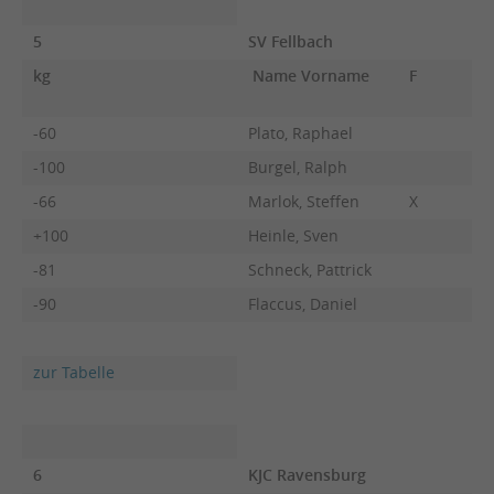
5
SV Fellbach
kg
Name Vorname
F
-60
Plato, Raphael
-100
Burgel, Ralph
-66
Marlok, Steffen
X
+100
Heinle, Sven
-81
Schneck, Pattrick
-90
Flaccus, Daniel
zur Tabelle
6
KJC Ravensburg