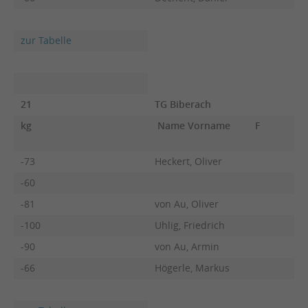
zur Tabelle
21
TG Biberach
kg
Name Vorname
F
-73
Heckert, Oliver
-60
-81
von Au, Oliver
-100
Uhlig, Friedrich
-90
von Au, Armin
-66
Högerle, Markus