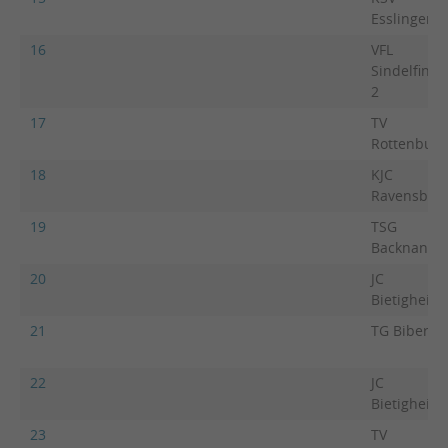
Esslingen 3
16
VFL
Sindelfinge
2
17
TV
Rottenburg
18
KJC
Ravensbur
19
TSG
Backnang 2
20
JC
Bietigheim
21
TG Biberac
22
JC
Bietigheim
23
TV