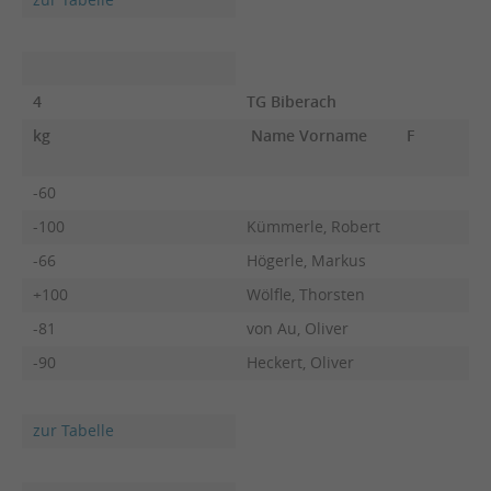
4
TG Biberach
kg
Name Vorname
F
-60
-100
Kümmerle, Robert
-66
Högerle, Markus
+100
Wölfle, Thorsten
-81
von Au, Oliver
-90
Heckert, Oliver
zur Tabelle