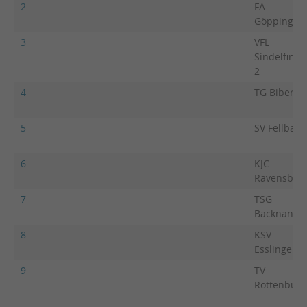
2
FA
Göppingen
3
VFL
Sindelfinge
2
4
TG Biberac
5
SV Fellbach
6
KJC
Ravensbur
7
TSG
Backnang 2
8
KSV
Esslingen 3
9
TV
Rottenburg