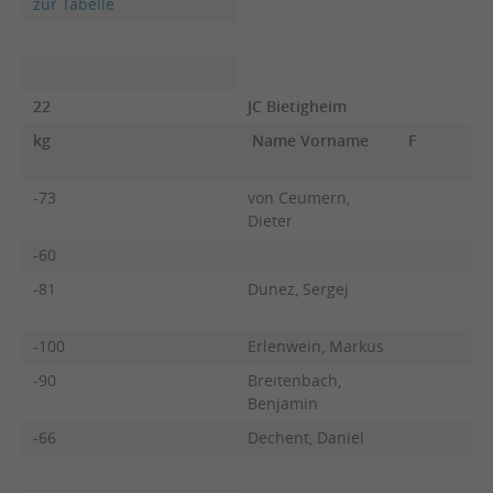
zur Tabelle
22
JC Bietigheim
kg
Name Vorname
F
-73
von Ceumern,
Dieter
-60
-81
Dunez, Sergej
-100
Erlenwein, Markus
-90
Breitenbach,
Benjamin
-66
Dechent, Daniel