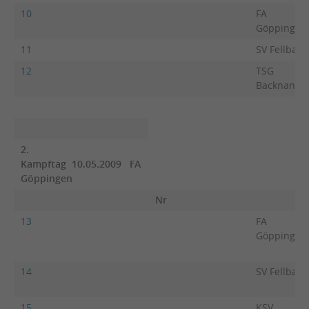
10
FA
Göppingen
11
SV Fellbach
12
TSG
Backnang 2
2.
Kampftag 10.05.2009 FA
Göppingen
Nr
13
FA
Göppingen
14
SV Fellbach
15
KSV