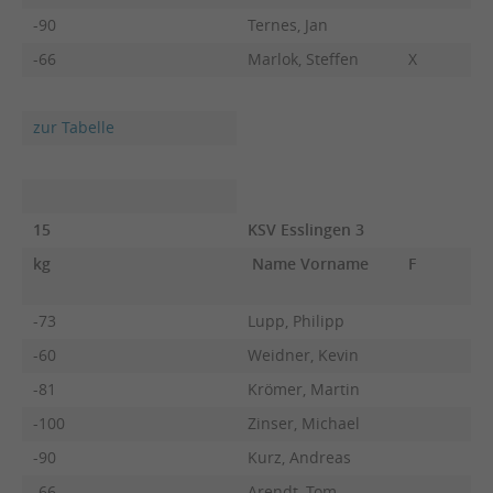
-90
Ternes, Jan
-66
Marlok, Steffen
X
zur Tabelle
15
KSV Esslingen 3
kg
Name Vorname
F
-73
Lupp, Philipp
-60
Weidner, Kevin
-81
Krömer, Martin
-100
Zinser, Michael
-90
Kurz, Andreas
-66
Arendt, Tom