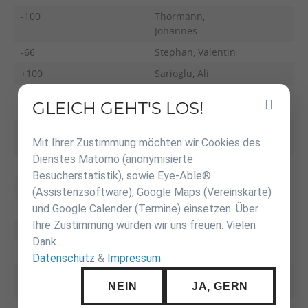
-100
Thormann,
Johannes
-66
Stephan, Valentin
+100
Sarioglu, Ali
-81
Kimmel, Dominik
GLEICH GEHT'S LOS!
Inhalt
überspringen
-90
Thiel, Carsten
Mit Ihrer Zustimmung möchten wir Cookies des
Dienstes Matomo (anonymisierte
Besucherstatistik), sowie Eye-Able®
zur Tabelle
(Assistenzsoftware), Google Maps (Vereinskarte)
und Google Calender (Termine) einsetzen. Über
Ihre Zustimmung würden wir uns freuen. Vielen
Dank.
11
SV Fellbach
Datenschutz
&
Impressum
kg
Name Vorname
F
NEIN
JA, GERN