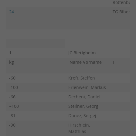
Rottenburg
24
TG Biberac
1
JC Bietigheim
kg
Name Vorname
F
-60
Kreft, Steffen
-100
Erlenwein, Markus
-66
Dechent, Daniel
+100
Steilner, Georg
-81
Dunez, Sergej
-90
Hirschlein,
Matthias