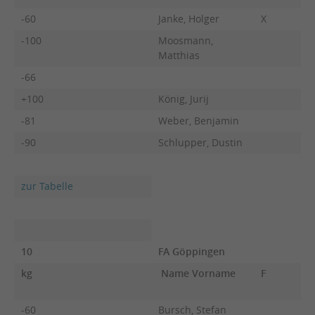
-60
Janke, Holger
X
-100
Moosmann,
Matthias
-66
+100
König, Jurij
-81
Weber, Benjamin
-90
Schlupper, Dustin
zur Tabelle
10
FA Göppingen
kg
Name Vorname
F
-60
Bursch, Stefan