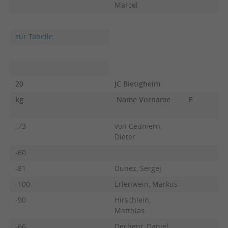
Marcel
zur Tabelle
20
JC Bietigheim
kg
Name Vorname
F
-73
von Ceumern,
Dieter
-60
-81
Dunez, Sergej
-100
Erlenwein, Markus
-90
Hirschlein,
Matthias
-66
Dechent, Daniel