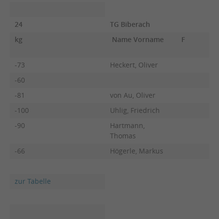
24
TG Biberach
kg
Name Vorname
F
-73
Heckert, Oliver
-60
-81
von Au, Oliver
-100
Uhlig, Friedrich
-90
Hartmann,
Thomas
-66
Högerle, Markus
zur Tabelle