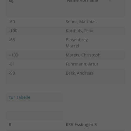
kg
Name Vorname
F
-60
Seher, Matthias
-100
Korthals, Felix
-66
Blasenbrey,
Marcel
+100
Mareis, Christoph
-81
Fuhrmann, Artur
-90
Beck, Andreas
zur Tabelle
8
KSV Esslingen 3