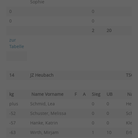
Sophie
0
0
0
0
2
20
zur
Tabelle
14
JZ Heubach
TSG B
kg
Name Vorname
F
A
Sieg
UB
Nam
plus
Schmid, Lea
0
0
Hehr,
-52
Schuster, Melissa
0
0
Schmi
-57
Hanke, Katrin
0
0
Klenk
-63
Wirth, Mirjam
1
10
Erb, 