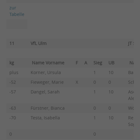
zur
Tabelle
11
VfL Ulm
JT St
kg
Name Vorname
F
A
Sieg
UB
Nam
plus
Korner, Ursula
1
10
Bauer
-52
Fieweger, Marie
X
0
0
Schef
-57
Dangel, Sarah
1
10
Asche
Alexa
-63
Fürstner, Bianca
0
0
Wörne
-70
Testa, Isabella
1
10
Rehn,
Sophi
0
0