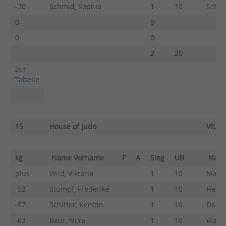
-70
Schmid, Sophia
1
10
Schne
0
0
0
0
2
20
zur
Tabelle
15
House of Judo
VfL U
kg
Name Vorname
F
A
Sieg
UB
Nam
plus
Wild, Viktoria
1
10
Mayer,
-52
Stumpf, Frederike
1
10
Fiewe
-57
Schiffer, Kerstin
1
10
Dange
-63
Baur, Nora
1
10
Wagne