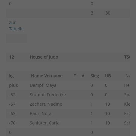
0
0
3
30
zur
Tabelle
12
House of Judo
TSG B
kg
Name Vorname
F
A
Sieg
UB
Nam
plus
Dempf, Maya
0
0
Hehr,
-52
Stumpf, Frederike
0
0
Späth
-57
Zachert, Nadine
1
10
Klenk
-63
Baur, Nora
1
10
Erb, 
-70
Schlüter, Carla
1
10
Schne
0
0