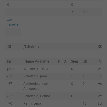
0
0
3
30
zur
Tabelle
13
JT Steinheim
KSV E
kg
Name Vorname
F
A
Sieg
UB
Nam
plus
Wörner, Larissa
0
0
Walte
-52
Scheffold, Jana
1
10
Jursc
-57
Aschenbrenner,
0
0
Hopp,
Alexandra
-63
Scheffold, Celina
0
0
Westb
-70
Rehn, Lena-
1
10
Schwa