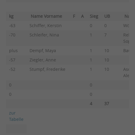
kg
Name Vorname
F
A
Sieg
UB
Nam
-63
Schiffer, Kerstin
0
0
Wörne
-70
Schleifer, Nina
1
7
Rehn,
Sophi
plus
Dempf, Maya
1
10
Bauer
-57
Ziegler, Anne
1
10
-52
Stumpf, Frederike
1
10
Asche
Alexa
0
0
0
0
4
37
zur
Tabelle