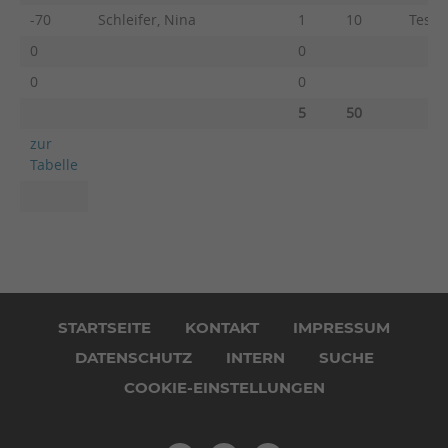
-70
Schleifer, Nina
1
10
Testa,
0
0
0
0
5
50
zur
Tabelle
Navigation
überspringen
STARTSEITE
KONTAKT
IMPRESSUM
DATENSCHUTZ
INTERN
SUCHE
COOKIE-EINSTELLUNGEN