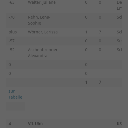
-63
Walter, Juliane
0
0
Denno
Emily
-70
Rehn, Lena-
0
0
Schmi
Sophie
plus
Wörner, Larissa
1
7
Schip
-57
0
0
Stein
-52
Aschenbrenner,
0
0
Schus
Alexandra
0
0
0
0
1
7
zur
Tabelle
4
VfL Ulm
KSV E