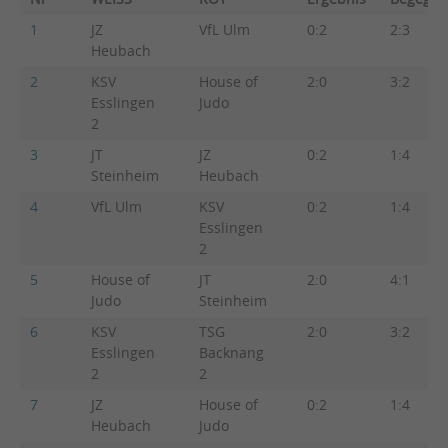
1
JZ
VfL Ulm
0:2
2:3
Heubach
2
KSV
House of
2:0
3:2
Esslingen
Judo
2
3
JT
JZ
0:2
1:4
Steinheim
Heubach
4
VfL Ulm
KSV
0:2
1:4
Esslingen
2
5
House of
JT
2:0
4:1
Judo
Steinheim
6
KSV
TSG
2:0
3:2
Esslingen
Backnang
2
2
7
JZ
House of
0:2
1:4
Heubach
Judo