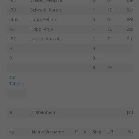
-63
Walter, Melissa
0
0
Baur,
-70
Schwab, Karen
1
10
Schlei
plus
Lupp, Selina
0
0
Wild, 
-57
Hopp, Anja
1
10
Zache
-52
Jursch, Antonia
1
7
Stump
0
0
0
0
3
27
zur
Tabelle
3
JT Steinheim
JZ He
kg
Name Vorname
F
A
Sieg
UB
Nam