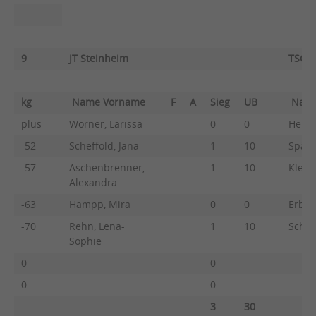
9
JT Steinheim
TSG B
kg
Name Vorname
F
A
Sieg
UB
Nam
plus
Wörner, Larissa
0
0
Hehr,
-52
Scheffold, Jana
1
10
Späth
-57
Aschenbrenner,
1
10
Klenk
Alexandra
-63
Hampp, Mira
0
0
Erb, 
-70
Rehn, Lena-
1
10
Schne
Sophie
0
0
0
0
3
30