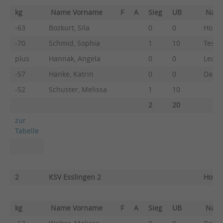
kg
Name Vorname
F
A
Sieg
UB
Nam
-63
Bozkurt, Sila
0
0
Honol
-70
Schmid, Sophia
1
10
Testa,
plus
Hannak, Angela
0
0
Leonh
-57
Hanke, Katrin
0
0
Dange
-52
Schuster, Melissa
1
10
2
20
zur
Tabelle
2
KSV Esslingen 2
House
kg
Name Vorname
F
A
Sieg
UB
Nam