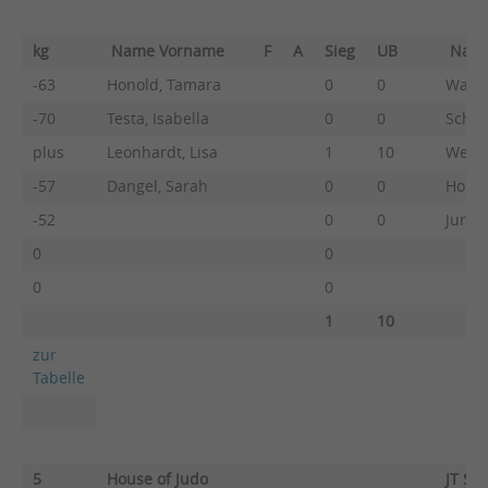
kg
Name Vorname
F
A
Sieg
UB
Nam
-63
Honold, Tamara
0
0
Walte
-70
Testa, Isabella
0
0
Schwa
plus
Leonhardt, Lisa
1
10
Westb
-57
Dangel, Sarah
0
0
Hopp,
-52
0
0
Jursc
0
0
0
0
1
10
zur
Tabelle
5
House of Judo
JT St