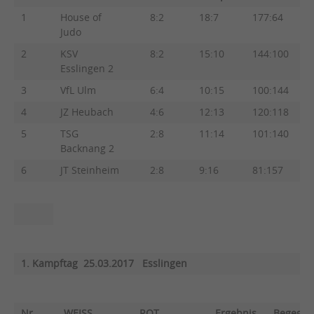
1
House of
8:2
18:7
177:64
Judo
2
KSV
8:2
15:10
144:100
Esslingen 2
3
VfL Ulm
6:4
10:15
100:144
4
JZ Heubach
4:6
12:13
120:118
5
TSG
2:8
11:14
101:140
Backnang 2
6
JT Steinheim
2:8
9:16
81:157
1. Kampftag 25.03.2017 Esslingen
Nr
WEISS
ROT
Ergebnis
Begegn.