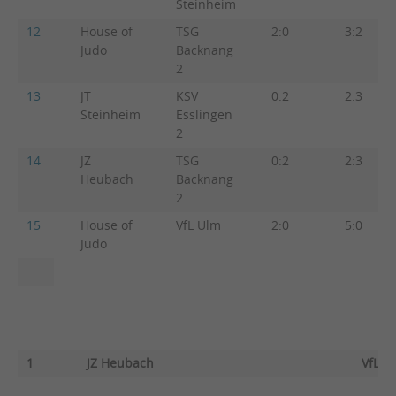
Steinheim
12
House of
TSG
2:0
3:2
Judo
Backnang
2
13
JT
KSV
0:2
2:3
Steinheim
Esslingen
2
14
JZ
TSG
0:2
2:3
Heubach
Backnang
2
15
House of
VfL Ulm
2:0
5:0
Judo
1
JZ Heubach
VfL U