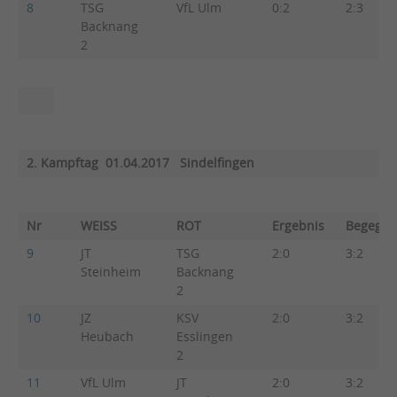
8
TSG
VfL Ulm
0:2
2:3
Backnang
2
2. Kampftag 01.04.2017 Sindelfingen
Nr
WEISS
ROT
Ergebnis
Begegn.
9
JT
TSG
2:0
3:2
Steinheim
Backnang
2
10
JZ
KSV
2:0
3:2
Heubach
Esslingen
2
11
VfL Ulm
JT
2:0
3:2