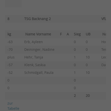
8
TSG Backnang 2
VfL U
kg
Name Vorname
F
A
Sieg
UB
Nam
-63
Erb, Ayleen
0
0
Honol
-70
Deininger, Nadine
0
0
Testa,
plus
Hehr, Tanja
1
10
Leonh
-57
Klenk, Saskia
0
0
Dange
-52
Schmidgall, Paula
1
10
0
0
0
0
2
20
zur
Tabelle