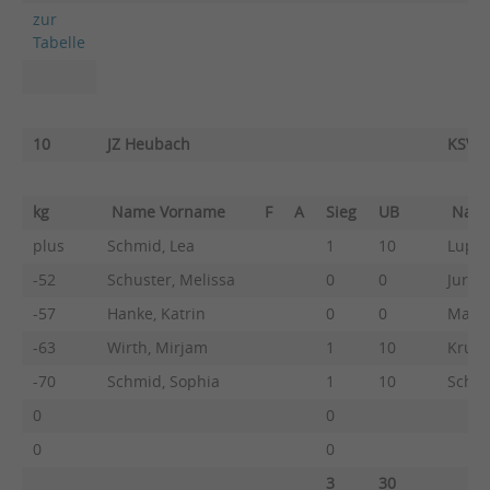
zur
Tabelle
10
JZ Heubach
KSV E
kg
Name Vorname
F
A
Sieg
UB
Nam
plus
Schmid, Lea
1
10
Lupp,
-52
Schuster, Melissa
0
0
Jursc
-57
Hanke, Katrin
0
0
Marti
-63
Wirth, Mirjam
1
10
Kruse,
-70
Schmid, Sophia
1
10
Schwa
0
0
0
0
3
30