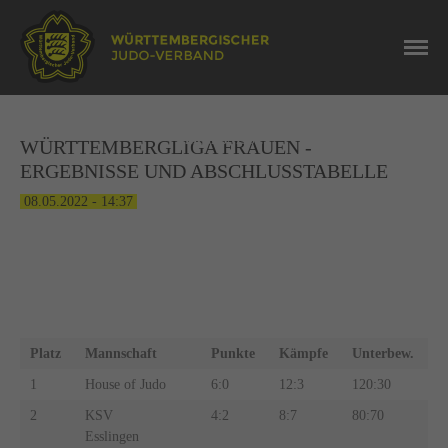
NEWS
ERGEBNISSE
WÜRTTEMBERGLIGA FRAUEN -
ERGEBNISSE UND ABSCHLUSSTABELLE
08.05.2022 - 14:37
TABELLE
Platz
Mannschaft
Punkte
Kämpfe
Unterbew.
1
House of Judo
6:0
12:3
120:30
2
KSV
4:2
8:7
80:70
Esslingen