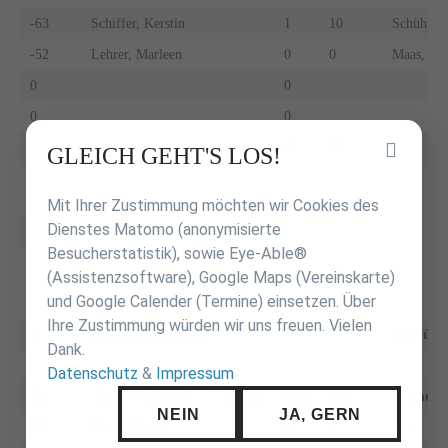
-63
Schiffer, Kerstin
1
10
Schühlein,
-52
Lehrer, Marleen
0
0
Maas, Li
0
0
0
0
4
40
Inhalt
GLEICH GEHT'S LOS!
überspringen
zur
Tabelle
Mit Ihrer Zustimmung möchten wir Cookies des
Dienstes Matomo (anonymisierte
Besucherstatistik), sowie Eye-Able®
(Assistenzsoftware), Google Maps (Vereinskarte)
und Google Calender (Termine) einsetzen. Über
Ihre Zustimmung würden wir uns freuen. Vielen
6
VfL Sindelfingen 2
JV Nürti
Dank.
Datenschutz
&
Impressum
kg
Name Vorname
F
A
Sieg
UB
Name 
NEIN
JA, GERN
-57
Keck, Maren
0
0
Haas, Sop