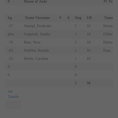
9
House of Judo
JV Nürti
kg
Name Vorname
F
A
Sieg
UB
Name 
-57
Stumpf, Frederike
1
10
Klemm, A
plus
Gepperth, Sandra
1
10
Föllner, 
-70
Baur, Nora
1
10
Hufnagel,
-63
Schiffer, Kerstin
1
10
Haas, Sop
-52
Herter, Carolina
1
10
0
0
0
0
5
50
zur
Tabelle