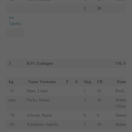
2
20
zur
Tabelle
3
KSV Esslingen
VfL Sind
kg
Name Vorname
F
A
Sieg
UB
Name 
-57
Maas, Linda
1
10
Keck, Ma
plus
Fuchs, Hanna
1
10
Schmidt, 
Chiara
-70
Schwab, Karen
0
0
Hammer, C
-63
Schühlein, Isabelle
1
10
Baitinger