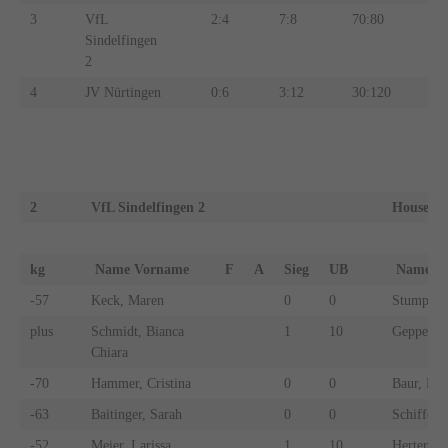
3
VfL
2:4
7:8
70:80
Sindelfingen
2
4
JV Nürtingen
0:6
3:12
30:120
2
VfL Sindelfingen 2
House of
kg
Name Vorname
F
A
Sieg
UB
Name 
-57
Keck, Maren
0
0
Stumpf, F
plus
Schmidt, Bianca
1
10
Gepperth,
Chiara
-70
Hammer, Cristina
0
0
Baur, Nor
-63
Baitinger, Sarah
0
0
Schiffer, 
-52
Meier, Larissa
1
10
Herter, C