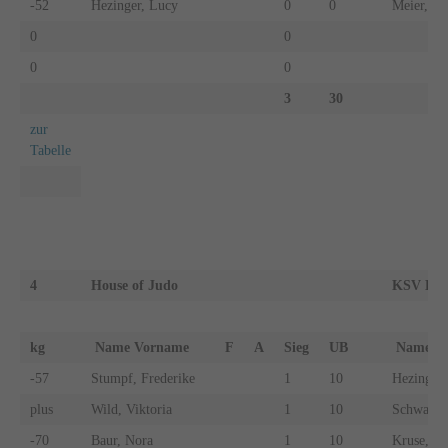
-52
Hezinger, Lucy
0
0
Meier, La
0
0
0
0
3
30
zur
Tabelle
4
House of Judo
KSV Essl
kg
Name Vorname
F
A
Sieg
UB
Name 
-57
Stumpf, Frederike
1
10
Hezinger,
plus
Wild, Viktoria
1
10
Schwab, 
-70
Baur, Nora
1
10
Kruse, Li