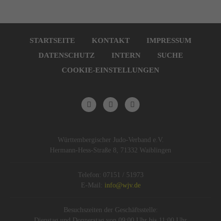
Navigation
überspringen
STARTSEITE
KONTAKT
IMPRESSUM
DATENSCHUTZ
INTERN
SUCHE
COOKIE-EINSTELLUNGEN
Württembergischer Judo-Verband e.V.
Hermann-Hess-Straße 8, 71332 Waiblingen
Telefon: 07151 / 51973
E-Mail:
info@wjv.de
Besuchszeiten der Geschäftsstelle:
Dienstag und Donnerstag von 09:00 Uhr bis 11:00 Uhr