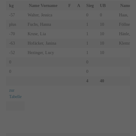
kg
Name Vorname
F
A
Sieg
UB
Name 
-57
Walter, Jessica
0
0
Haas, Sop
plus
Fuchs, Hanna
1
10
Föllner, 
-70
Kruse, Lia
1
10
Hänle, Fr
-63
Hofäcker, Janina
1
10
Klemm, A
-52
Hezinger, Lucy
1
10
0
0
0
0
4
40
zur
Tabelle