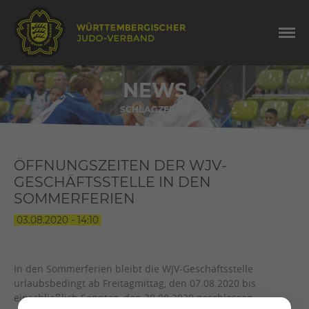
NEWS
SCHLAGZEILEN
ÖFFNUNGSZEITEN DER WJV-
GESCHÄFTSSTELLE IN DEN
SOMMERFERIEN
03.08.2020 - 14:10
In den Sommerferien bleibt die WJV-Geschäftsstelle
urlaubsbedingt ab Freitagmittag, den 07.08.2020 bis
einschließlich Sonntag, den 30.08.2020 geschlossen.