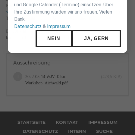
und Google Calender (Termine) einsetzen. Über
Prüfungswesen anerkannt.
Anmeldungen
bitte
formlos per E-Mail an
Ihre Zustimmung würden wir uns freuen. Vielen
service@wjv.de
.
Anmeldeschluss
ist
Sonntag, der 08. Mai 2022
. Die
Teilnahmegebühr beträgt 10,-€. Die Bezahlung erfolgt vor Ort.
Dank.
Datenschutz
&
Impressum
Die Ausschreibung ist im Anhang beigefügt. Außerdem wurde sie
bereits im Terminplan auf der WJV-Homepage veröffentlicht.
NEIN
JA, GERN
Ausschreibung
2022-05-14 WJV-Taiso-
(478,5 KiB)
Workshop_Aichwald.pdf
Navigation
überspringen
STARTSEITE
KONTAKT
IMPRESSUM
DATENSCHUTZ
INTERN
SUCHE