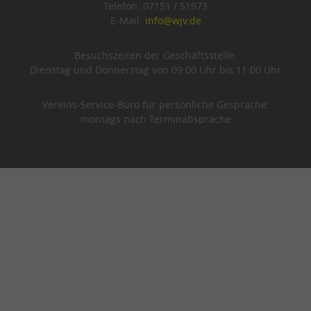
Telefon: 07151 / 51973
E-Mail:
info@wjv.de
Besuchszeiten der Geschäftsstelle:
Dienstag und Donnerstag von 09:00 Uhr bis 11:00 Uhr
Vereins-Service-Büro für persönliche Gespräche:
montags nach Terminabsprache