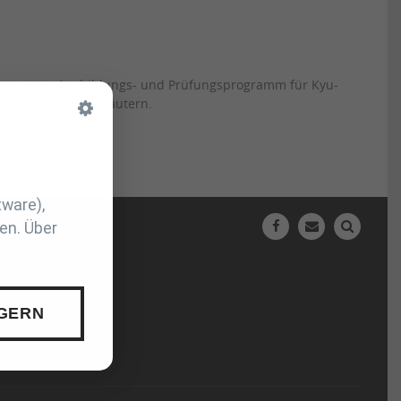
e zum neuen Ausbildungs- und Prüfungsprogramm für Kyu-
orstellen und erläutern.
tware),
en. Über
N
 GERN