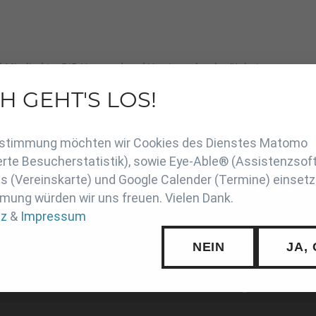
uell Mitglied im DJB-Vorstand und Vorsitzender der "Arbeitsgrupp
r Judo-Fortbildung kommen und dort das neue Graduierungssystem v
H GEHT'S LOS!
nmeldeformular findet Ihr
hier
.
en
Zustimmung möchten wir Cookies des Dienstes Matomo
rte Besucherstatistik), sowie Eye-Able® (Assistenzsof
 (Vereinskarte) und Google Calender (Termine) einsetz
SCHUTZ
INTERN
SUCHE
COOKIE-EINSTELLUNGE
mung würden wir uns freuen. Vielen Dank.
tz
&
Impressum
NEIN
JA,
Württembergischer Judo-Verband e.V.
Hermann-Hess-Straße 8, 71332 Waiblingen