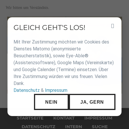
Wir bitten um Verständnis.
GLEICH GEHT'S LOS!
Inhalt
überspringen
Mit Ihrer Zustimmung möchten wir Cookies des
Dienstes Matomo (anonymisierte
Besucherstatistik), sowie Eye-Able®
(Assistenzsoftware), Google Maps (Vereinskarte)
und Google Calender (Termine) einsetzen. Über
Ihre Zustimmung würden wir uns freuen. Vielen
Dank.
Datenschutz
&
Impressum
NEIN
JA, GERN
Navigation
überspringen
STARTSEITE
KONTAKT
IMPRESSUM
DATENSCHUTZ
INTERN
SUCHE