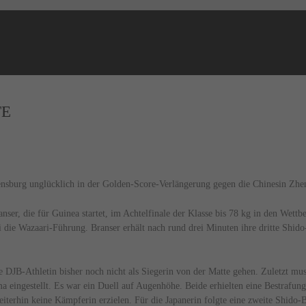
NEWS
SCHLAGZEILEN
TE
burg unglücklich in der Golden-Score-Verlängerung gegen die Chinesin Zhen
nser, die für Guinea startet, im Achtelfinale der Klasse bis 78 kg in den Wett
 die Wazaari-Führung. Branser erhält nach rund drei Minuten ihre dritte Shid
DJB-Athletin bisher noch nicht als Siegerin von der Matte gehen. Zuletzt mus
a eingestellt. Es war ein Duell auf Augenhöhe. Beide erhielten eine Bestrafu
iterhin keine Kämpferin erzielen. Für die Japanerin folgte eine zweite Shid